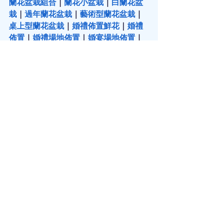
蘭花盆栽組合
｜
蘭花小盆栽
｜
白蘭花盆
栽
｜
過年蘭花盆栽
｜
藝術型蘭花盆栽
｜
桌上型蘭花盆栽
｜
婚禮佈置鮮花
｜
婚禮
佈置
｜
婚禮場地佈置
｜
婚宴場地佈置
｜
婚禮鮮花佈置
｜
鮮花婚禮佈置
｜
教堂婚
禮佈置
｜
結婚佈置
｜
中秋果籃
 | 
中秋節果
籃
 | 
中秋果籃訂購
 |  
中秋果籃推介
 | 
中秋
禮籃
 | 
中秋節禮籃
 | 
中秋送禮
 | 
中秋節送
禮
 | 
520花束
 | 
探病花
 | 
探病花束
 | 
探病送
花
 | 
探病花籃
 | 
探病果籃
 | 
慰問果籃
 | 
探
病禮物
 | 
父親節禮物
 |
 父親節禮物推介
 | 
插花
 | 
學插花
 | 
插花技巧
 | 
插花班
 | 
插花
課程
 | 
插花教學
 | 
插花工作坊
 | 
插花興趣
班
 | 
花環
｜
花環製作
｜
花環頭飾
 | 
聖誕花
環
 | 
聖誕節花環
 | 
聖誕花環DIY
 | 
聖誕花
環班
 | 
聖誕花環手工
 | 
新年插花
 | 
過年插
花
 | 
春節插花
 | 
浮游花瓶
 | 
浮游花瓶製作
| 
永生花束
 | 
永生花花束
 |