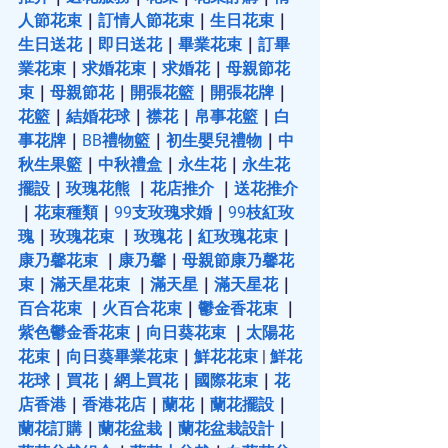
人節花束
｜
訂情人節花束
｜
生日花束
｜
生日送花
｜
即日送花
｜
畢業花束
｜
訂畢
業花束
｜
求婚花束
｜
求婚花
｜
母親節花
束
｜
母親節花
｜
開張花籃
｜
開張花牌
｜
花籃
｜
結婚花球
｜
襟花
｜
帛事花籃
｜
白
事花牌
｜
BB禮物籃
｜
初生嬰兒禮物
｜
中
秋生果籃
｜
中秋禮盒
｜
永生花
｜
永生花
擺設
｜
玫瑰花熊
 ｜
花店推介
 ｜
送花推介
｜
花束種類
｜
99支玫瑰求婚
｜
99枝紅玫
瑰
｜
玫瑰花束
 ｜
玫瑰花
｜
紅玫瑰花束
｜
康乃馨花束
 ｜
康乃馨
｜
母親節康乃馨花
束
｜
滿天星花束
 ｜
滿天星
｜
滿天星花
｜
百合花束
 ｜
火百合花束
｜
鬱金香花束
 ｜
紫色鬱金香花束
｜
向日葵花束
 ｜
太陽花
花束
｜
向日葵畢業花束
｜
鮮花花束
 | 
鮮花
花球
｜
買花
｜
網上買花
｜
國際花束
｜
花
店香港
｜
香港花店
｜
蘭花
｜
蘭花擺設
｜
蘭花訂購
｜
蘭花盆栽
｜
蘭花盆栽設計
｜