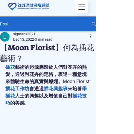
Post
sigmahk2021
Dec 13, 2022
3 min read
【Moon Florist】何為插花
藝術？
插花
藝術的起源應歸於人們對花卉的熱
愛，通過對花卉的定格，表達一種意境
來體驗生命的真實與燦爛。Moon Florist
插花工作坊
會透過
插花興趣班
來培養
學
插花
人士的興趣以及增值自己對
插花技
巧
的美感。