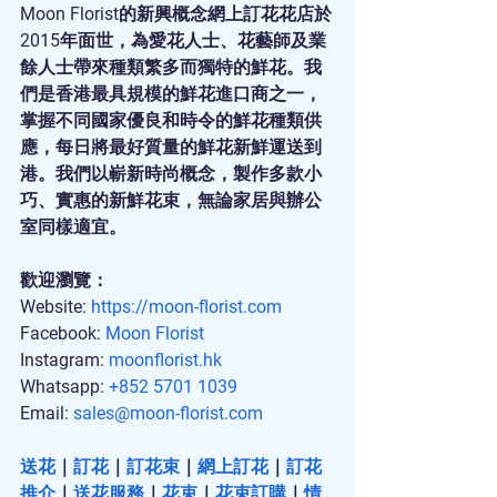
Moon Florist的新興概念網上訂花花店於
2015年面世，為愛花人士、花藝師及業
餘人士帶來種類繁多而獨特的鮮花。我
們是香港最具規模的鮮花進口商之一，
掌握不同國家優良和時令的鮮花種類供
應，每日將最好質量的鮮花新鮮運送到
港。我們以嶄新時尚概念，製作多款小
巧、實惠的新鮮花束，無論家居與辦公
室同樣適宜。
歡迎瀏覽：
Website: 
https://moon-florist.com
Facebook: 
Moon Florist
Instagram: 
moonflorist.hk
Whatsapp: 
+852 5701 1039
Email: 
sales@moon-florist.com
送花
｜
訂花
｜
訂花束
｜
網上訂花
｜
訂花
推介
｜
送花服務
｜
花束
｜
花束訂購
｜
情