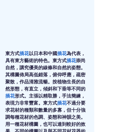
東方式
插花
以日本和中國
插花
為代表，
具有東方藝術的特色。東方式
插花
崇尚
自然，講究優美的線條和自然的姿態。
其構圖佈局高低錯落，俯仰呼應，疏密
聚散，作品清雅流暢。按植物生長的自
然形態，有直立，傾斜和下垂等不同的
插花
形式。主張以精取勝，手法簡練，
表現力非常豐富。東方式
插花
不過分要
求花材的種類和數量的多寡，但十分強
調每種花材的色調、姿態和神韻之美。
用一種花材構圖，也可以達到較好的效
果。不同的構圖以及與不同花材花器的