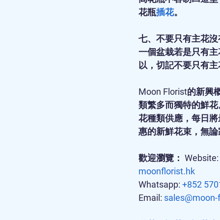
花瓶
插花
。
七、不要只有主花沒
一個盆栽若是只有主
以，切記不要只有主
Moon Floris
類繁多而獨特的鮮花
花種類供應，每日將
惠的新鮮花束，無論
歡迎瀏覽： Website:
moonflorist.hk
Whatsapp: 
+852 570
Email: 
sales@moon-f