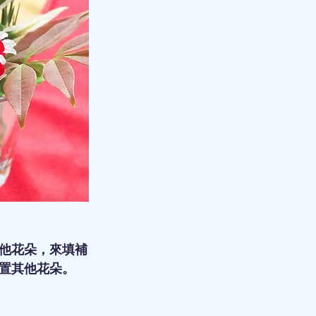
他花朵，來填補
置其他花朵。