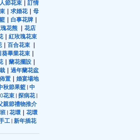
人節花束
｜
訂情
束
｜
求婚花
｜
母
籃
｜
白事花牌
｜
玫瑰花熊
 ｜
花店
花
｜
紅玫瑰花束
花
｜
百合花束
 ｜
日葵畢業花束
｜
花
｜
蘭花擺設
｜
栽
｜
過年蘭花盆
佈置
｜
婚宴場地
中秋節果籃
 | 
中
20花束
 | 
探病花
 | 
 父親節禮物推介
班
 | 
花環
｜
花環
手工
 | 
新年插花