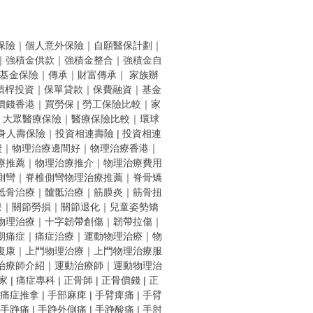
保險
｜
個人意外保險
｜
自願醫保計劃
｜
｜
強積金供款
｜
強積金整合
｜
強積金自
基金保險
｜
傳承
｜
財富傳承
｜
家族辦
槓桿投資
｜
保單貸款
｜
保費融資
｜
基金
價錢香港
｜
買勞保 |
勞工保險比較
｜
家
｜
大眾醫療保險
｜
醫療保險比較
｜
環球
身人壽保險
｜
投資相連壽險
|
投資相連
費
｜
物理治療邊間好
｜
物理治療香港
｜
療推薦
｜
物理治療推介
｜
物理治療費用
側彎
｜
脊椎側彎物理治療推薦
｜
脊骨矯
骶骨治療
｜
髗骶治療
｜
筋膜炎
｜
筋骨扭
療
｜
關節勞損
｜
關節退化
｜
兒童姿勢矯
物理治療
｜
十字韌帶創傷
｜
韌帶拉傷
｜
期痛症
｜
痛症治療
｜
運動物理治療
｜
物
復康
｜
上門物理治療
｜
上門物理治療服
治療師介紹
｜
運動治療師
｜
運動物理治
家
|
痛症專科
|
正骨師
|
正骨價錢
|
正
痛症推拿
|
手部麻痺
|
手臂痺痛
|
手臂
手踭痛
|
手踭外側痛
|
手踭酸痛
|
手肘