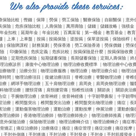
We also provide these services:
療保險比較
｜
慳錢
｜
保障
｜
勞保
｜
勞工保險
｜
醫療保險
｜
自願醫保
｜
意外
疾保險
｜
危疾保險比較
｜
人壽保險
｜
萬用壽險
｜
儲錢
｜
儲錢攻略
｜
強積金
年金扣稅
｜
延期年金
｜
年金比較
｜
百萬富翁
｜
第一桶金
｜
教育基金
｜
教育
樓
｜
上車
｜
上車盤
｜
按揭 |
按揭保險
｜
逆按揭
｜
保單逆按揭
｜
保險槓桿
｜
險 |
保險牌課程
｜
財務策劃
｜
勞保香港
｜
勞工保險香港
｜
勞保價錢
｜
勞保
險
｜
印傭保險
｜
危疾定義
｜
危疾比較
｜
按揭保險是什麼
｜
按揭保險收費
保險
｜
定期危疾保險
｜
短期儲蓄保險
｜
長期儲蓄保險
｜
定期人壽保險
｜
終
理治療診所
｜
康復中心物理治療
｜
物理治療收費標準
｜
物理治療中心收
治療物理
｜
治療分別
｜
物理治療服務
｜
物理治療
｜
物理治療介紹
｜
物理治
療時間
｜
物理治療項目
｜
復健治療項目
｜
脊椎治療
｜
脊醫物理治療
｜
脊椎
治療
｜
網球手物理治療
｜
五十肩物理治療
｜
肩周炎
｜
肩周炎物理治療
｜
髗
科物理治療
｜
腰頸背痛
｜
肩頸腰背痛
｜
頸椎性頭痛
｜
關節炎
｜
關節炎治
合症
｜
手腕物理治療
｜
坐骨神經
｜
坐骨神經痛
｜
十字韌帶撕裂
｜
十字韌帶
背治療
｜
椎間盤突出
｜
椎間盤突出治療
｜
椎間盤突出物理治療
｜
痛症
｜
長
害治療
｜
運動傷害物理治療
｜
運動治療
｜
運動按摩
｜
伸展治療
｜
運動創傷
物理治療師
｜
香港物理治療師
｜
物理治療師推介
｜
物理治療師推薦
｜
物理
意外保險治療
｜
保險物理治療
｜
物理治療轉介信
｜
物理治療轉介
|
痛症專
骨矯正
|
痛症治療師
|
治療痛症
|
痛症
|
痛症管理
|
痛症治療
|
痛症按摩
|
|
手肘外側痛
|
手肘疼痛
|
手肘治療
|
手肘發炎
|
手肘炎
|
手肘筋膜發炎
|