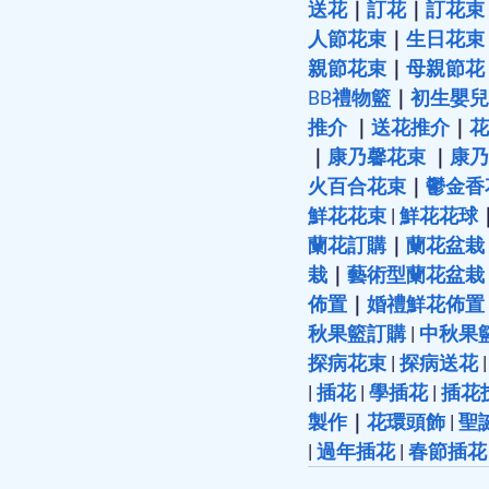
送花
｜
訂花
｜
訂花束
人節花束
｜
生日花束
親節花束
｜
母親節花
BB禮物籃
｜
初生嬰兒
推介
 ｜
送花推介
｜
花
｜
康乃馨花束
 ｜
康乃
火百合花束
｜
鬱金香
鮮花花束
 | 
鮮花花球
蘭花訂購
｜
蘭花盆栽
栽
｜
藝術型蘭花盆栽
佈置
｜
婚禮鮮花佈置
秋果籃訂購
 | 
中秋果
探病花束
 | 
探病送花
 |
| 
插花
 | 
學插花
 | 
插花
製作
｜
花環頭飾
 | 
聖
| 
過年插花
 | 
春節插花