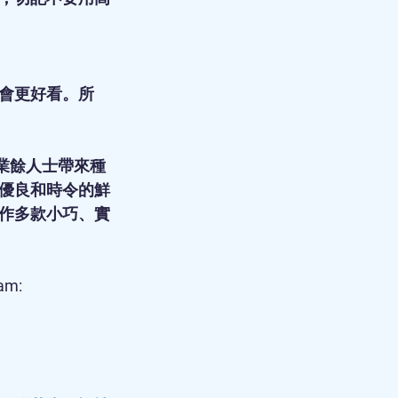
會更好看。所
及業餘人士帶來種
優良和時令的鮮
作多款小巧、實
am: 