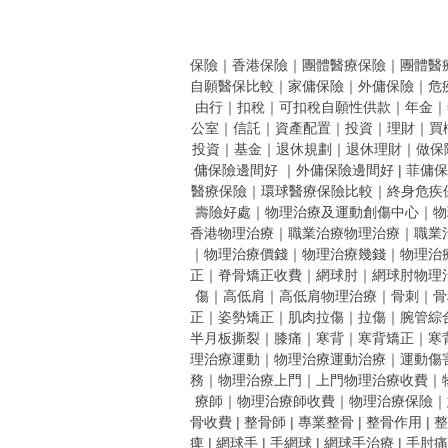
保險
｜
香港保險
｜
團體醫療保險
｜
團體醫
自願醫保比較
｜
家傭保險
｜
外傭保險
｜
危
由行
｜
扣稅
｜
可扣稅自願性供款
｜
年金
｜
公室
｜
信託
｜
資產配置
｜
投資
｜
理財
｜
買
投資
｜
基金
｜
退休規劃
｜
退休理財
｜
做保
傭保險邊間好
｜
外傭保險邊間好 |
菲傭保
醫療保險
｜
環球醫療保險比較
｜
終身危疾
壽險好處
｜
物理治療及運動創傷中心
｜
物
香港物理治療
｜
職業治療物理治療
｜
職業
｜
物理治療價錢
｜
物理治療幾錢
｜
物理治
正
｜
脊骨矯正收費
｜
網球肘
｜
網球肘物理
傷
｜
高低肩
｜
高低肩物理治療
｜
骨刺
｜
骨
正
｜
姿勢矯正
｜
肌肉拉傷
｜
拉傷
｜
腕管綜
半月板撕裂
｜
膝痛
｜
寒背
｜
寒背矯正
｜
寒
理治療運動
｜
物理治療運動治療
｜
運動傷
務
｜
物理治療上門
｜
上門物理治療收費
｜
療師
｜
物理治療師收費
｜
物理治療保險
｜
骨收費
|
整骨師
|
專業整骨
|
整骨作用
|
整
痺
|
網球手
|
手網球
|
網球手治療
|
手肘痛