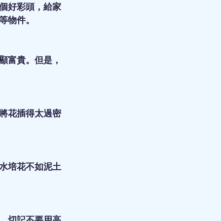
個好彩頭，給家
等物件。
顯富貴。但是，
將花插得太過密
水培花不如泥土
，切記不要用高