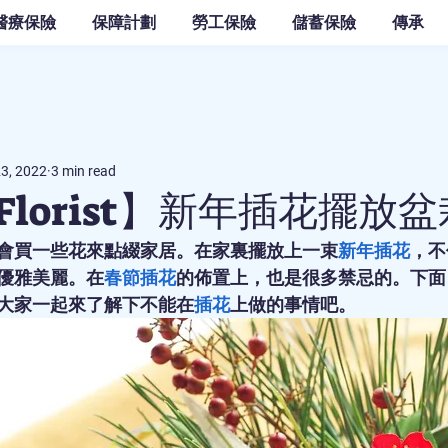
醫療保險
保障計劃
勞工保險
儲蓄保險
傳承
23, 2022
3 min read
 Florist】新年插花擺放
會買一些花來點綴家居。在家裏擺放上一束
新年插花
，不
優雅美麗。在
春節插花
的佈置上，也是很多禁忌的。下面，Moo
大家一起來了解下不能在
插花
上做的事情吧。