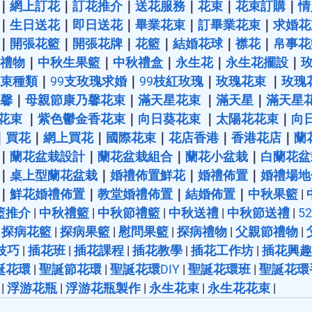
｜
網上訂花
｜
訂花推介
｜
送花服務
｜
花束
｜
花束訂購
｜
情
｜
生日送花
｜
即日送花
｜
畢業花束
｜
訂畢業花束
｜
求婚花
｜
開張花籃
｜
開張花牌
｜
花籃
｜
結婚花球
｜
襟花
｜
帛事花
禮物
｜
中秋生果籃
｜
中秋禮盒
｜
永生花
｜
永生花擺設
｜
束種類
｜
99支玫瑰求婚
｜
99枝紅玫瑰
｜
玫瑰花束
 ｜
玫瑰
馨
｜
母親節康乃馨花束
｜
滿天星花束
 ｜
滿天星
｜
滿天星
花束
 ｜
紫色鬱金香花束
｜
向日葵花束
 ｜
太陽花花束
｜
向
｜
買花
｜
網上買花
｜
國際花束
｜
花店香港
｜
香港花店
｜
蘭
｜
蘭花盆栽設計
｜
蘭花盆栽組合
｜
蘭花小盆栽
｜
白蘭花盆
｜
桌上型蘭花盆栽
｜
婚禮佈置鮮花
｜
婚禮佈置
｜
婚禮場地
｜
鮮花婚禮佈置
｜
教堂婚禮佈置
｜
結婚佈置
｜
中秋果籃
 | 
籃推介
 | 
中秋禮籃
 | 
中秋節禮籃
 | 
中秋送禮
 | 
中秋節送禮
 | 
5
 
探病花籃
 | 
探病果籃
 | 
慰問果籃
 | 
探病禮物
 | 
父親節禮物
 |
技巧
 | 
插花班
 | 
插花課程
 | 
插花教學
 | 
插花工作坊
 | 
插花興趣
誕花環
 | 
聖誕節花環
 | 
聖誕花環DIY
 | 
聖誕花環班
 | 
聖誕花環
 | 
浮游花瓶
 | 
浮游花瓶製作
 | 
永生花束
 | 
永生花花束
 |