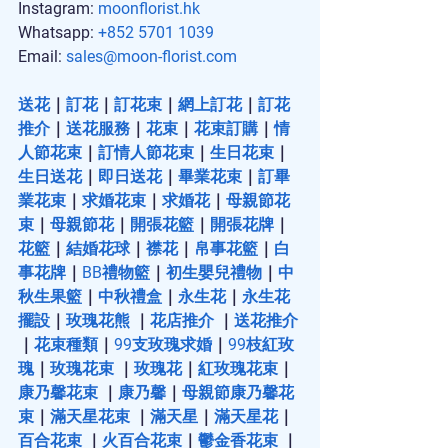
Instagram: 
moonflorist.hk
Whatsapp: 
+852 5701 1039
Email: 
sales@moon-florist.com
送花
｜
訂花
｜
訂花束
｜
網上訂花
｜
訂花
推介
｜
送花服務
｜
花束
｜
花束訂購
｜
情
人節花束
｜
訂情人節花束
｜
生日花束
｜
生日送花
｜
即日送花
｜
畢業花束
｜
訂畢
業花束
｜
求婚花束
｜
求婚花
｜
母親節花
束
｜
母親節花
｜
開張花籃
｜
開張花牌
｜
花籃
｜
結婚花球
｜
襟花
｜
帛事花籃
｜
白
事花牌
｜
BB禮物籃
｜
初生嬰兒禮物
｜
中
秋生果籃
｜
中秋禮盒
｜
永生花
｜
永生花
擺設
｜
玫瑰花熊
 ｜
花店推介
 ｜
送花推介
｜
花束種類
｜
99支玫瑰求婚
｜
99枝紅玫
瑰
｜
玫瑰花束
 ｜
玫瑰花
｜
紅玫瑰花束
｜
康乃馨花束
 ｜
康乃馨
｜
母親節康乃馨花
束
｜
滿天星花束
 ｜
滿天星
｜
滿天星花
｜
百合花束
 ｜
火百合花束
｜
鬱金香花束
 ｜