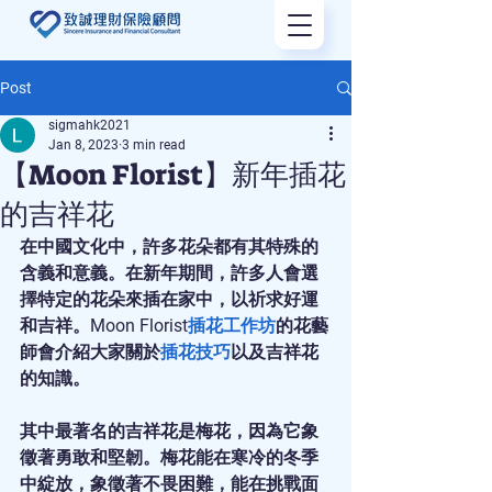
Post
sigmahk2021
Jan 8, 2023
3 min read
【Moon Florist】新年插花
的吉祥花
在中國文化中，許多花朵都有其特殊的
含義和意義。在新年期間，許多人會選
擇特定的花朵來插在家中，以祈求好運
和吉祥。Moon Florist
插花工作坊
的花藝
師會介紹大家關於
插花技巧
以及吉祥花
的知識。
其中最著名的吉祥花是梅花，因為它象
徵著勇敢和堅韌。梅花能在寒冷的冬季
中綻放，象徵著不畏困難，能在挑戰面