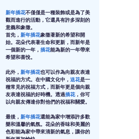
新年插花
不僅僅是一種裝飾或是為了美
觀而進行的活動，它還具有許多深刻的
意義和象徵。
首先，
新年插花
象徵著新的希望和開
始。花朵代表著生命和更新，而新年是
一個新的一年，
插花
能為新的一年帶來
希望和喜悅。
此外，
新年插花
也可以作為向親友表達
祝福的方式。在中國文化中，
送花
是一
種常見的祝福方式，而新年更是個向親
友表達祝福的好時機。透過
插花
，你可
以向親友傳達你對他們的祝福和關愛。
最後，
新年插花
還能為家中增添許多歡
樂和溫馨的氣氛。花朵的香味和美麗的
色彩能為家中帶來清新的氣息，讓你的