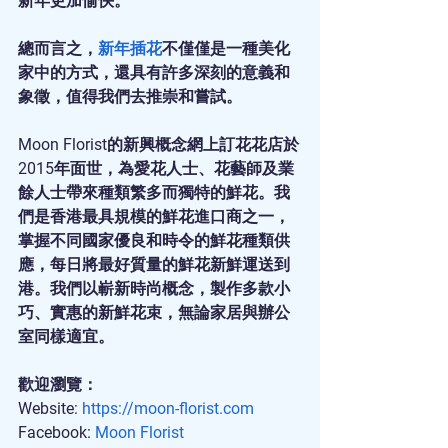
新年更加愉快。
總而言之，
新年插花
不僅僅是一種美化
家中的方式，還具有許多深刻的意義和
象徵，值得我們去推崇和嘗試。
Moon Florist的新興概念網上訂花花店於
2015年面世，為愛花人士、花藝師及業
餘人士帶來種類繁多而獨特的鮮花。我
們是香港最具規模的鮮花進口商之一，
掌握不同國家優良和時令的鮮花種類供
應，每日將最好質量的鮮花新鮮運送到
港。我們以嶄新時尚概念，製作多款小
巧、實惠的新鮮花束，無論家居與辦公
室同樣適宜。
歡迎瀏覽：
Website: 
https://moon-florist.com
Facebook: 
Moon Florist