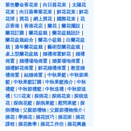
紫色鬱金香花束
｜
向日葵花束
 ｜
太陽花
花束
｜
向日葵畢業花束
｜
鮮花花束
 | 
鮮花
花球
｜
買花
｜
網上買花
｜
國際花束
｜
花
店香港
｜
香港花店
｜
蘭花
｜
蘭花擺設
｜
蘭花訂購
｜
蘭花盆栽
｜
蘭花盆栽設計
｜
蘭花盆栽組合
｜
蘭花小盆栽
｜
白蘭花盆
栽
｜
過年蘭花盆栽
｜
藝術型蘭花盆栽
｜
桌上型蘭花盆栽
｜
婚禮佈置鮮花
｜
婚禮
佈置
｜
婚禮場地佈置
｜
婚宴場地佈置
｜
婚禮鮮花佈置
｜
鮮花婚禮佈置
｜
教堂婚
禮佈置
｜
結婚佈置
｜
中秋果籃
 | 
中秋節果
籃
 | 
中秋果籃訂購
 | 
中秋果籃推介
 | 
中秋
禮籃
 | 
中秋節禮籃
 | 
中秋送禮
 | 
中秋節送
禮
 | 
520花束
 | 
探病花
 | 
探病花束
 | 
探病送
花
 | 
探病花籃
 | 
探病果籃
 | 
慰問果籃
 | 
探
病禮物
 | 
父親節禮物
 |
 父親節禮物推介
 | 
插花
 | 
學插花
 | 
插花技巧
 | 
插花班
 | 
插花
課程
 | 
插花教學
 | 
插花工作坊
 | 
插花興趣