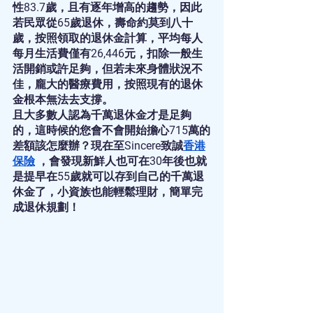
性83.7歲，且有逐年增高的趨勢，因此
若民眾從65歲退休，壽命約莫到八十
歲，按照領取的退休金計算，平均每人
每月生活費僅有26,446元，扣除一般生
活開銷或許足夠，但若未來身體狀況不
佳，龐大的醫療費用，按照現有的退休
金根本無法去支撐。
且大多數人認為千萬退休金才是足夠
的，這時候的您會不會開始擔心715萬的
差額該怎麼辦？現在至Sincere致誠
香港
保險
 ，會發現新鮮人也可在30年後也就
是提早在55歲就可以存到自己的千萬退
休金了，小資族也能輕鬆理財，簡單完
成退休規劃！