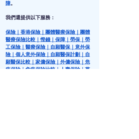
障
。
我們還提供以下服務：
保險
｜
香港保險
｜
團體醫療保險
｜
團體
醫療保險比較
｜
慳錢
｜
保障
｜
勞保
｜
勞
工保險
｜
醫療保險
｜
自願醫保
｜
意外保
險
｜
個人意外保險
｜
自願醫保計劃
｜
自
願醫保比較
｜
家傭保險
｜
外傭保險
｜
危
疾保險
｜
危疾保險比較
｜
人壽保險
｜
萬
用壽險
｜
儲錢
｜
儲錢攻略
｜
強積金
｜
強
積金供款
｜
強積金整合
｜
強積金自由行
｜
扣稅
｜
可扣稅自願性供款
｜
年金
｜
年
金扣稅
｜
延期年金
｜
年金比較
｜
百萬富
翁
｜
第一桶金
｜
教育基金
｜
教育基金保
險
｜
傳承
｜
財富傳承
｜
家族辦公室
｜
信
託
｜
資產配置
｜
投資
｜
理財
｜
買樓
｜
上
車
｜
上車盤
｜
按揭
｜
按揭保險
｜
逆按揭
｜
保單逆按揭
｜
保險槓桿
｜
槓桿投資
｜