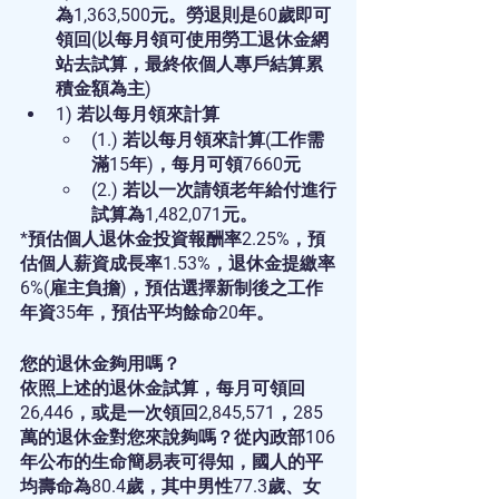
為1,363,500元。勞退則是60歲即可
領回(以每月領可使用勞工退休金網
站去試算，最終依個人專戶結算累
積金額為主)
1) 若以每月領來計算
(1.) 若以每月領來計算(工作需
滿15年)，每月可領7660元
(2.) 若以一次請領老年給付進行
試算為1,482,071元。
*預估個人退休金投資報酬率2.25%，預
估個人薪資成長率1.53%，退休金提繳率
6%(雇主負擔)，預估選擇新制後之工作
年資35年，預估平均餘命20年。
您的退休金夠用嗎？
依照上述的退休金試算，每月可領回
26,446，或是一次領回2,845,571，285
萬的退休金對您來說夠嗎？從內政部106
年公布的生命簡易表可得知，國人的平
均壽命為80.4歲，其中男性77.3歲、女