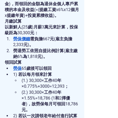
金)，而領回的金額為退休金個人專戶累
積的本金及收益(=(提繳工資x6%x12個月
x提繳年資)+投資累積收益)。
月繳試算
以新鮮人(25歲)月薪3萬元來計算，投保
級距為30,300元：
勞保價錢
需負擔667元(雇主負擔
2,333元)。
勞退勞工依照自提比例計算(雇主繳
納6%為1,818元)。
領回試算
勞保
65歲後可以領回
1) 若以每月領來計算
(1.) 30,300×工作40年
×0.775%+3000=12,393；
(2.) 30,300×工作40年
×1.55%=18,786 (1和2擇優
者)，故勞保每月可領回18,786
元。
2) 若以一次請領老年給付進行試算