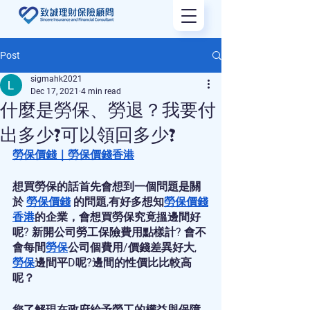
Post
sigmahk2021
Dec 17, 2021
4 min read
什麼是勞保、勞退？我要付
出多少?可以領回多少?
勞保價錢
｜
勞保價錢香港
想買勞保的話首先會想到一個問題是關
於 
勞保價錢
 的問題,有好多想知
勞保價錢
香港
的企業，會想買勞保究竟搵邊間好
呢? 新開公司勞工保險費用點樣計? 會不
會每間
勞保
公司個費用/價錢差異好大, 
勞保
邊間平D呢?邊間的性價比比較高
呢？
您了解現在政府給予勞工的權益與保障