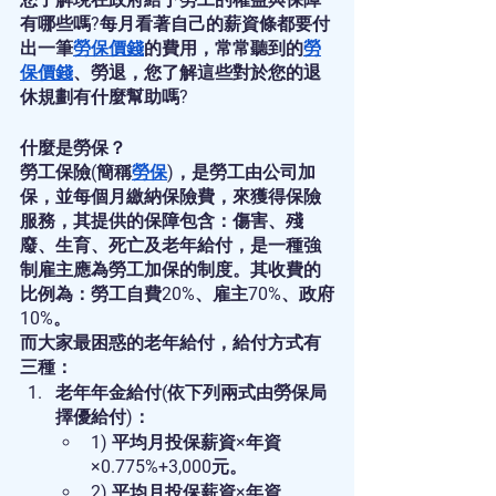
有哪些嗎?每月看著自己的薪資條都要付
出一筆
勞保價錢
的費用，常常聽到的
勞
保價錢
、勞退，您了解這些對於您的退
休規劃有什麼幫助嗎?
什麼是勞保？
勞工保險(簡稱
勞保
)，是勞工由公司加
保，並每個月繳納保險費，來獲得保險
服務，其提供的保障包含：傷害、殘
廢、生育、死亡及老年給付，是一種強
制雇主應為勞工加保的制度。其收費的
比例為：勞工自費20%、雇主70%、政府
10%。
而大家最困惑的老年給付，給付方式有
三種：
老年年金給付(依下列兩式由勞保局
擇優給付)：
1) 平均月投保薪資×年資
×0.775%+3,000元。
2) 平均月投保薪資×年資