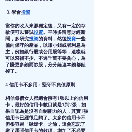
 3. 學會
投資
當你的收入來源穩定後，又有一定的存
款便可以嘗試
投資
。平時多留意財經新
聞，多研究
投資
的資料，然後
投資
一些
偏向保守的產品，以賺小錢或者利息為
主，例如銀行股或公用股等等，這樣就
可以幫補不少。不過千萬不要貪心，為
了賺更多錢而炒股，分分鐘連本錢都蝕
掉了。
4.信用卡不多用：堅守不負債原則
相信每個女人都總會擁有1張以上的信用
卡，最好的信用卡數目就是1到2張，如
果自認為是沒有自制能力的人，其實1張
信用卡已經很足夠了。太多的信用卡不
但很容易「碌爆卡」之餘，還會忘記了
繳了哪張信用卡的款項，增加了不必要