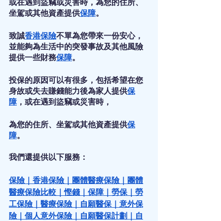
或在遇到盜竊或災害時，為您的住所、
坐駕或其他資產提供
保障
。
致誠
香港保險
不單為您帶來一份安心，
並能夠為生活中的突發事故及其他風險
提供一些財務
保障
。
投保的原因可以有很多，包括希望在您
身故或失去賺錢能力後為家人提供
保
障
，或在遇到盜竊或災害時，
為您的住所、坐駕或其他資產提供
保
障
。
我們還提供以下服務：
保險
｜
香港保險
｜
團體醫療保險
｜
團體
醫療保險比較
｜
慳錢
｜
保障
｜
勞保
｜
勞
工保險
｜
醫療保險
｜
自願醫保
｜
意外保
險
｜
個人意外保險
｜
自願醫保計劃
｜
自