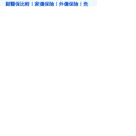
願醫保比較
｜
家傭保險
｜
外傭保險
｜
危
疾保險
｜
危疾保險比較
｜
人壽保險
｜
萬
用壽險
｜
儲錢
｜
儲錢攻略
｜
強積金
｜
強
積金供款
｜
強積金整合
｜
強積金自由行
｜
扣稅
｜
可扣稅自願性供款
｜
年金
｜
年
金扣稅
｜
延期年金
｜
年金比較
｜
百萬富
翁
｜
第一桶金
｜
教育基金
｜
教育基金保
險
｜
傳承
｜
財富傳承
｜ 
家族辦公室
｜
信
託
｜
資產配置
｜
投資
｜
理財
｜
買樓
｜
上
車
｜
上車盤
｜
按揭
｜
按揭保險
｜
逆按揭
｜
保單逆按揭
｜
保險槓桿
｜
槓桿投資
｜
保單貸款
｜
保費融資
｜
基金投資
｜
基金
｜
退休規劃
｜
退休理財
｜
做保險
｜
保險
牌課程
｜
財務策劃