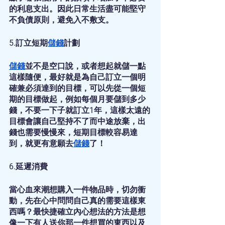
的利息支出。因此日常生活盡可能堅守
不負債原則，避免入不敷支。
5.訂立短期
儲錢
計劃
儲錢
並不是空口說，或者想起就儲一點
這樣隨便，最好就是為自己訂立一個明
確兼必須達到的目標，可以先從一個短
期的目標做起，例如每個月要儲到多少
錢，不要一下子就訂立1年，這樣太遠的
目標會讓自己堅持不了而中途放棄，出
錢也需要慢慢來，短期目標較容易達
到，就更有意願去
儲錢
了！ 
6.延遲消費
當心血來潮想購入一件物品時，切勿衝
動，先在心中問問自己真的需要這樣東
西嗎？最快捷確立內心想法的方法是想
像一下有人送你那一件想買的東西以及