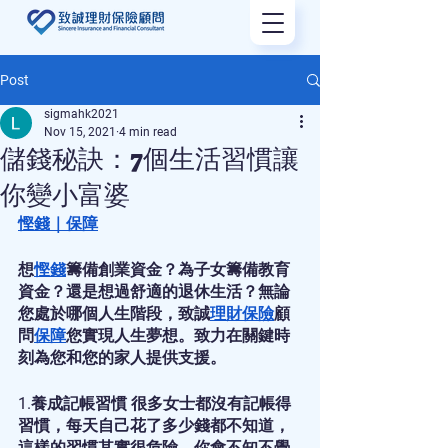
Post
sigmahk2021
Nov 15, 2021
4 min read
儲錢秘訣：7個生活習慣讓
你變小富婆
慳錢
｜
保障
想
慳錢
籌備創業資金？為子女籌備教育
資金？還是想過舒適的退休生活？無論
您處於哪個人生階段，致誠
理財
保險
顧
問
保障
您實現人生夢想。致力在關鍵時
刻為您和您的家人提供支援。
1.養成記帳習慣 很多女士都沒有記帳得
習慣，每天自己花了多少錢都不知道，
這樣的習慣其實很危險，你會不知不覺