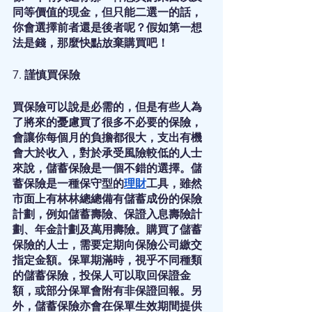
同等價值的現金，但只能二選一的話，
你會選擇前者還是後者呢？假如第一想
法是錢，那麼快點放棄購買吧！
7. 謹慎買保險
買保險可以說是必需的，但是有些人為
了將來的憂慮買了很多不必要的保險，
會讓你每個月的負擔都很大，支出有機
會大於收入，對於承受風險較低的人士
來說，儲蓄保險是一個不錯的選擇。儲
蓄保險是一種保守型的
理財
工具，雖然
市面上有林林總總備有儲蓄成份的保險
計劃，例如儲蓄壽險、保證入息壽險計
劃、年金計劃及萬用壽險。購買了儲蓄
保險的人士，需要定期向保險公司繳交
指定金額。保單期滿時，視乎不同種類
的儲蓄保險，投保人可以取回保證金
額，或部分保單會附有非保證回報。另
外，儲蓄保險亦會在保單生效期間提供