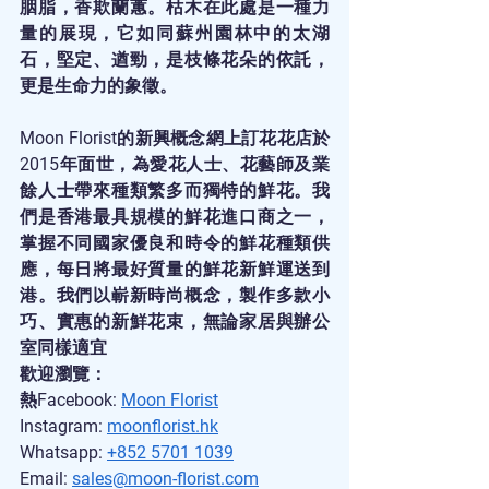
胭脂，香欺蘭蕙。枯木在此處是一種力
量的展現，它如同蘇州園林中的太湖
石，堅定、遒勁，是枝條花朵的依託，
更是生命力的象徵。
Moon Florist的新興概念網上訂花花店於
2015年面世，為愛花人士、花藝師及業
餘人士帶來種類繁多而獨特的鮮花。我
們是香港最具規模的鮮花進口商之一，
掌握不同國家優良和時令的鮮花種類供
應，每日將最好質量的鮮花新鮮運送到
港。我們以嶄新時尚概念，製作多款小
巧、實惠的新鮮花束，無論家居與辦公
室同樣適宜
歡迎瀏覽：
熱Facebook: 
Moon Florist
Instagram: 
moonflorist.hk
Whatsapp: 
+852 5701 1039
Email: 
sales@moon-florist.com