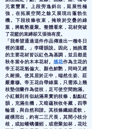
元素豐富。上段旁逸斜出，延展性極
強，在拓展空間之餘又展現出蓬勃生
機。下段枝條收束，掩映於交疊的綠
葉，將氣勢凝聚。整體看來，花材突破
了花籃的束縛卻又張弛有度。
「我希望通過這件作品傳達出一種冬日
裡的溫暖。」李曙韻說。因此，她挑選
的主要花材皆以紅色為基調，並且都是
秋冬當令的木本花材。
插花
作為主花的
帝王花花魁偏大、顏色鮮艷，同時又經
久耐插。使其居於正中，端然生姿、莊
嚴肅穆。帝王花自帶綠葉，只需添上幾
枝墊信蘭作為從枝，足可使空間飽滿。
小紅棘則肖似結滿果實的枝條，點點紅
韻，充滿生機，又暗蘊秋收冬藏，四季
輪迴，與自然和諧。其枝條纖細柔軟，
縱橫而出，約有二三尺長，其間小枝分
歧，或如蟠螭僵蚓，或密聚如林，花吐