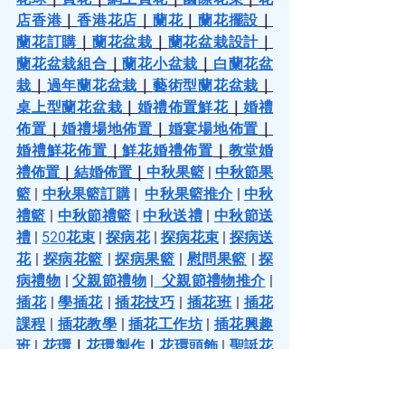
店香港
｜
香港花店
｜
蘭花
｜
蘭花擺設
｜
蘭花訂購
｜
蘭花盆栽
｜
蘭花盆栽設計
｜
蘭花盆栽組合
｜
蘭花小盆栽
｜
白蘭花盆
栽
｜
過年蘭花盆栽
｜
藝術型蘭花盆栽
｜
桌上型蘭花盆栽
｜
婚禮佈置鮮花
｜
婚禮
佈置
｜
婚禮場地佈置
｜
婚宴場地佈置
｜
婚禮鮮花佈置
｜
鮮花婚禮佈置
｜
教堂婚
禮佈置
｜
結婚佈置
｜
中秋果籃
 | 
中秋節果
籃
 | 
中秋果籃訂購
 |  
中秋果籃推介
 | 
中秋
禮籃
 | 
中秋節禮籃
 | 
中秋送禮
 | 
中秋節送
禮
 | 
520花束
 | 
探病花
 | 
探病花束
 | 
探病送
花
 | 
探病花籃
 | 
探病果籃
 | 
慰問果籃
 | 
探
病禮物
 | 
父親節禮物
 |
 父親節禮物推介
 | 
插花
 | 
學插花
 | 
插花技巧
 | 
插花班
 | 
插花
課程
 | 
插花教學
 | 
插花工作坊
 | 
插花興趣
班
 | 
花環
｜
花環製作
｜
花環頭飾
 | 
聖誔花
環
 | 
聖誔節花環
 | 
聖誔花環DIY
 | 
聖誔花
環班
 | 
聖誔花環手工
 | 
新年插花
 | 
過年插