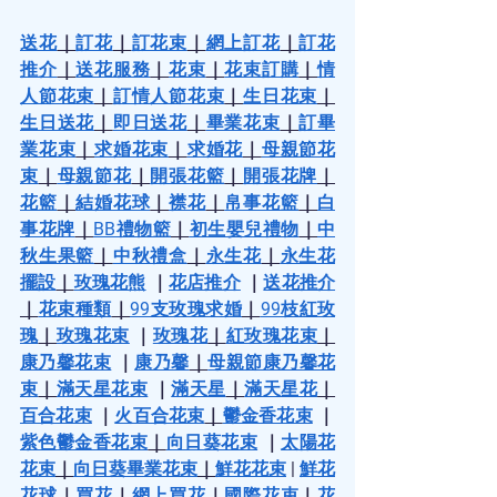
送花
｜
訂花
｜
訂花束
｜
網上訂花
｜
訂花
推介
｜
送花服務
｜
花束
｜
花束訂購
｜
情
人節花束
｜
訂情人節花束
｜
生日花束
｜
生日送花
｜
即日送花
｜
畢業花束
｜
訂畢
業花束
｜
求婚花束
｜
求婚花
｜
母親節花
束
｜
母親節花
｜
開張花籃
｜
開張花牌
｜
花籃
｜
結婚花球
｜
襟花
｜
帛事花籃
｜
白
事花牌
｜
BB禮物籃
｜
初生嬰兒禮物
｜
中
秋生果籃
｜
中秋禮盒
｜
永生花
｜
永生花
擺設
｜
玫瑰花熊
 ｜
花店推介
 ｜
送花推介
｜
花束種類
｜
99支玫瑰求婚
｜
99枝紅玫
瑰
｜
玫瑰花束
 ｜
玫瑰花
｜
紅玫瑰花束
｜
康乃馨花束
 ｜
康乃馨
｜
母親節康乃馨花
束
｜
滿天星花束
 ｜
滿天星
｜
滿天星花
｜
百合花束
 ｜
火百合花束
｜
鬱金香花束
 ｜
紫色鬱金香花束
｜
向日葵花束
 ｜
太陽花
花束
｜
向日葵畢業花束
｜
鮮花花束
 | 
鮮花
花球
｜
買花
｜
網上買花
｜
國際花束
｜
花