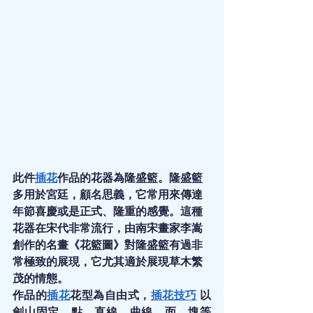
此件
插花
作品的花器為隆盛籃。隆盛籃
多用於宮廷，顧名思義，它常用來傳達
年節喜慶或是正式、隆重的感覺。這種
花器在宋代非常流行，由南宋畫家李嵩
創作的名畫《花籃圖》對隆盛籃有過非
常極致的展現，它尤其適於展現草木繁
茂的情態。
作品的
插花
花型為自由式，
插花技巧
 以
劍山固定，點、直線、曲線、面、塊等