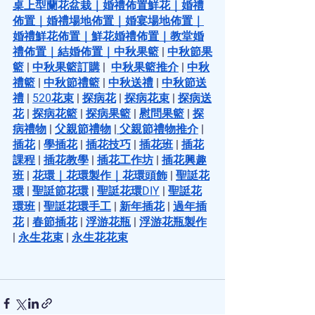
桌上型蘭花盆栽
｜
婚禮佈置鮮花
｜
婚禮
佈置
｜
婚禮場地佈置
｜
婚宴場地佈置
｜
婚禮鮮花佈置
｜
鮮花婚禮佈置
｜
教堂婚
禮佈置
｜
結婚佈置
｜
中秋果籃
 |
中秋節果
籃
 |
中秋果籃訂購
 | 
中秋果籃推介
 |
中秋
禮籃
 |
中秋節禮籃
 |
中秋送禮
 |
中秋節送
禮
 |
520花束
 |
探病花
 |
探病花束
 |
探病送
花
 |
探病花籃
 |
探病果籃
 |
慰問果籃
 |
探
病禮物
 |
父親節禮物
 |
 父親節禮物推介
 |
插花
 |
學插花
 |
插花技巧
 |
插花班
 |
插花
課程
 |
插花教學
 |
插花工作坊
 |
插花興趣
班
 |
花環
｜
花環製作
｜
花環頭飾
 |
聖誔花
環
 |
聖誔節花環
 |
聖誔花環DIY
 |
聖誔花
環班
 |
聖誔花環手工
 |
新年插花
 |
過年插
花
 |
春節插花
 |
浮游花瓶
 |
浮游花瓶製作
|
永生花束
 |
永生花花束