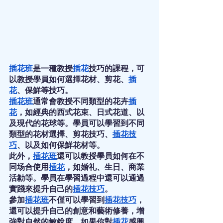
插花班
是一種教授
插花
技巧的課程，可
以教授學員如何選擇花材、剪花、
插
花
、保鮮等技巧。
插花班
通常會教授不同類型的花卉
插
花
，如經典的西式花束、日式花道、以
及現代的花球等。學員可以學習到不同
類型的花材選擇、剪花技巧、
插花技
巧
、以及如何保鮮花材等。
此外，
插花班
還可以教授學員如何在不
同场合使用
插花
，如婚礼、生日、商業
活勨等。學員在學習過程中還可以通過
實踐來提升自己的
插花技巧
。
參加
插花班
不僅可以學習到
插花技巧
，
還可以提升自己的創意和藝術修養，增
強對自然的敏銳度。如果你對
插花
感興