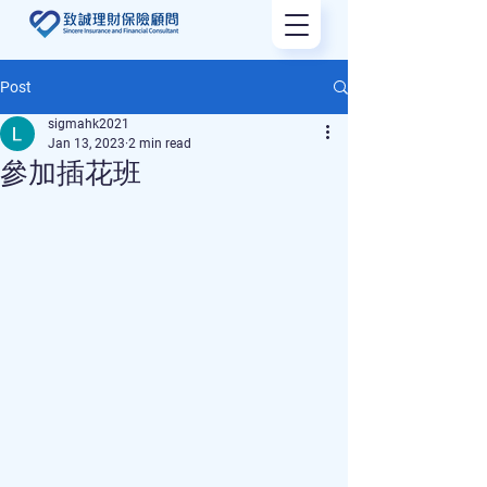
Post
sigmahk2021
Jan 13, 2023
2 min read
參加插花班