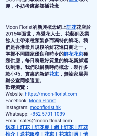
趣，不妨考慮參加插花班
Moon Florist的新興概念網上
訂花
花店於
2015年面世，為愛花人士、花藝師及業
餘人士帶來種類繁多而獨特的鮮花。我
們是香港最具規模的鮮花進口商之一，
掌握不同國家優良和時令的
鮮花花束
種
類供應，每日將最好質量的鮮花新鮮運
送到港。我們以嶄新時尚概念，製作多
款小巧、實惠的新鮮
花束
，無論家居與
辦公室同樣適宜。
歡迎瀏覽：
Website:
https://moon-florist.com
Facebook:
Moon Florist
Instagram:
moonflorist.hk
Whatsapp:
+852 5701 1039
Email: sales@moon-florist.com
送花
｜
訂花
｜
訂花束
｜
網上訂花
｜
訂花
推介
｜
送花服務
｜
花束
｜
花束訂購
｜
情