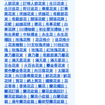
人節花束
｜
訂情人節花束
｜
生日花束
｜
生日送花
｜
即日送花
｜
畢業花束
｜
訂畢
業花束
｜
求婚花束
｜
求婚花
｜
母親節花
束
｜
母親節花
｜
開張花籃
｜
開張花牌
｜
花籃
｜
結婚花球
｜
襟花
｜
帛事花籃
｜
白
事花牌
｜
BB禮物籃
｜
初生嬰兒禮物
｜
中
秋生果籃
｜
中秋禮盒
｜
永生花
｜
永生花
擺設
｜
玫瑰花熊
 ｜
花店推介
 ｜
送花推介
｜
花束種類
｜
99支玫瑰求婚
｜
99枝紅玫
瑰
｜
玫瑰花束
 ｜
玫瑰花
｜
紅玫瑰花束
｜
康乃馨花束
 ｜
康乃馨
｜
母親節康乃馨花
束
｜
滿天星花束
 ｜
滿天星
｜
滿天星花
｜
百合花束
 ｜
火百合花束
｜
鬱金香花束
 ｜
紫色鬱金香花束
｜
向日葵花束
 ｜
太陽花
花束
｜
向日葵畢業花束
｜
鮮花花束
 |
鮮花
花球
｜
買花
｜
網上買花
｜
國際花束
｜
花
店香港
｜
香港花店
｜
蘭花
｜
蘭花擺設
｜
蘭花訂購
｜
蘭花盆栽
｜
蘭花盆栽設計
｜
蘭花盆栽組合
｜
蘭花小盆栽
｜
白蘭花盆
栽
｜
過年蘭花盆栽
｜
藝術型蘭花盆栽
｜