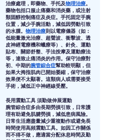
治療處理，即藥物、手托及
物理治療
。
藥物包括口服止痛藥和消炎藥，或注射
類固醇控制痛症及炎症。手托固定手腕
位置，減少手腕活動，減低因勞動引致
的水腫。
物理治療
則以電療儀器（如：
低能量激光治療、超聲波、衝擊波、透
皮神經電療機和蠟療等）、針灸、運動
貼布、關節舒整、手法按摩及運動療法
等，達致止痛消炎的作用。保守治療對
初、中期的
腕管綜合症
幫助較明顯，但
如果大拇指肌肉已開始萎縮，保守治療
效果便不太顯著。這類病人或需要接受
手術，減低正中神經線受壓。
長用震動工具 須勤做伸展運動
腕管綜合症多由長期勞損引致，日常護
理有助避免肌腱勞損，減低患病風險。
日常生活應盡量減少重複動作或避免長
時間使用高頻震動工具。如因工作關係
而不得不做，應適當分配休息時間及勤