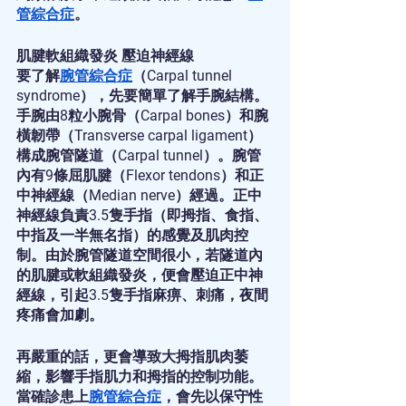
管綜合症
。
肌腱軟組織發炎 壓迫神經線
要了解
腕管綜合症
（Carpal tunnel 
syndrome），先要簡單了解手腕結構。
手腕由8粒小腕骨（Carpal bones）和腕
橫韌帶（Transverse carpal ligament）
構成腕管隧道（Carpal tunnel）。腕管
內有9條屈肌腱（Flexor tendons）和正
中神經線（Median nerve）經過。正中
神經線負責3.5隻手指（即拇指、食指、
中指及一半無名指）的感覺及肌肉控
制。由於腕管隧道空間很小，若隧道內
的肌腱或軟組織發炎，便會壓迫正中神
經線，引起3.5隻手指麻痹、刺痛，夜間
疼痛會加劇。
再嚴重的話，更會導致大拇指肌肉萎
縮，影響手指肌力和拇指的控制功能。
當確診患上
腕管綜合症
，會先以保守性