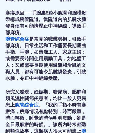
麻痹原因——手腕裏8粒小腕骨和腕橫韌
帶構成腕管隧道。當隧道內的肌腱水腫
發炎便有可能擠壓正中神經線，導致手
部麻痹。
腕管綜合症
是常見的職業勞損，引致手
部麻痹。日常生活和工作需要長期屈曲
手指、手腕，如清潔工人、家庭主婦；
或需要長時間使用震動工具，如地盤工
人；又或需要長期使用鍵盤和滑鼠的文
職人員，都有可能令肌腱膜發炎，引致
水腫，令正中神經線受壓。
研究又發現，妊娠期、糖尿病、肥胖和
類風濕性關節炎患者，均比一般人更易
患上
腕管綜合症
。「我的手指不時有麻
痹痛，痹痛情况有點特別，時而嚴重，
時而輕微，睡覺的時候明明沒動，卻是
全日最麻痹的時候。」診所內時常都聽
到類似故事，這類病人很大可能患上
腕