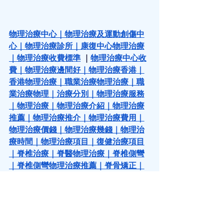
物理治療中心
｜
物理治療及運動創傷中
心
｜
物理治療診所
｜
康復中心物理治療
｜
物理治療收費標準
 ｜
物理治療中心收
費
｜
物理治療邊間好
｜
物理治療香港
｜
香港物理治療
｜
職業治療物理治療
｜
職
業治療物理
｜
治療分別
｜
物理治療服務
｜
物理治療
｜
物理治療介紹
｜
物理治療
推薦
｜
物理治療推介
｜
物理治療費用
｜
物理治療價錢
｜
物理治療幾錢
｜
物理治
療時間
｜
物理治療項目
｜
復健治療項目
｜
脊椎治療
｜
脊醫物理治療
｜
脊椎側彎
｜
脊椎側彎物理治療推薦
｜
脊骨矯正
｜
脊骨矯正收費
｜
網球肘
｜
網球肘物理治
療
｜
網球手物理治療
｜
五十肩物理治療
｜
肩周炎
｜
肩周炎物理治療
｜
髗骶骨治
療
｜
髗骶治療
｜
筋膜炎
｜
筋骨扭傷
｜
高