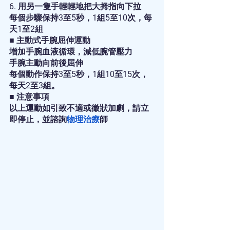
6. 用另一隻手輕輕地把大拇指向下拉
每個步驟保持3至5秒，1組5至10次，每
天1至2組
■ 主動式手腕屈伸運動
增加手腕血液循環，減低腕管壓力
手腕主動向前後屈伸
每個動作保持3至5秒，1組10至15次，
每天2至3組。
■ 注意事項
以上運動如引致不適或徵狀加劇，請立
即停止，並諮詢
物理治療
師