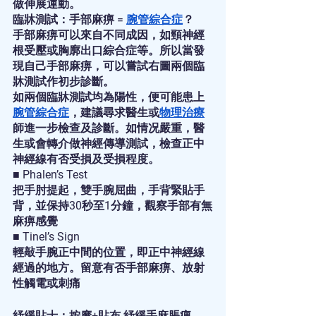
做伸展運動。
臨牀測試：手部麻痹 = 
腕管綜合症
？
手部麻痹可以來自不同成因，如頸神經
根受壓或胸廓出口綜合症等。所以當發
現自己手部麻痹，可以嘗試右圖兩個臨
牀測試作初步診斷。
如兩個臨牀測試均為陽性，便可能患上
腕管綜合症
，建議尋求醫生或
物理治療
師進一步檢查及診斷。如情况嚴重，醫
生或會轉介做神經傳導測試，檢查正中
神經線有否受損及受損程度。
■ Phalen’s Test
把手肘提起，雙手腕屈曲，手背緊貼手
背，並保持30秒至1分鐘，觀察手部有無
麻痹感覺
■ Tinel’s Sign
輕敲手腕正中間的位置，即正中神經線
經過的地方。留意有否手部麻痹、放射
性觸電或刺痛
紓緩貼士：按摩+貼布 紓緩手麻脹痹