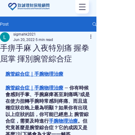
Post
sigmahk2021
Jun 20, 2022
5 min read
手痹手麻 入夜特別痛 握拳
屈掌 揮別腕管綜合症
腕管綜合症
｜
手腕物理治療
腕管綜合症
｜
手腕物理治療
 — 你有時候
會感到手掌、手腕麻痺甚至刺痛嗎?或是
在使力扭轉手腕時常感到疼痛、而且這
種症狀在晚上最為明顯？如果你有出現
以上症狀的話，你可能已經患上 腕管綜
合症，需要及時進行
手腕物理治療
。但
究竟甚麼是腕管綜合症？它的成因又是
甚麼?以下將會為大家一一解答。