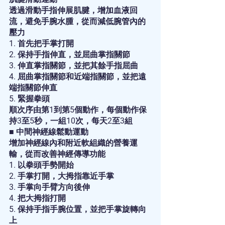
透過滑動手指伸展肌腱，增加血液回
流，避免手腕水腫，從而減低腕管內的
壓力
1. 首先把手掌打開
2. 保持手指伸直，並屈曲掌指關節
3. 伸直掌指關節，並把其餘手指屈曲
4. 屈曲掌指關節和近端指關節，並把遠
端指關節伸直
5. 緊握拳頭
順次序由第1到第5個動作，每個動作保
持3至5秒，一組10次，每天2至3組
■ 中間神經線鬆動運動
增加神經線內和附近軟組織的營養運
輸，從而改善神經傳導功能
1. 以拳頭手勢開始
2. 手掌打開，大拇指靠近手掌
3. 手掌向手臂方向後伸
4. 把大拇指打開
5. 保持手指手腕位置，並把手掌旋轉向
上