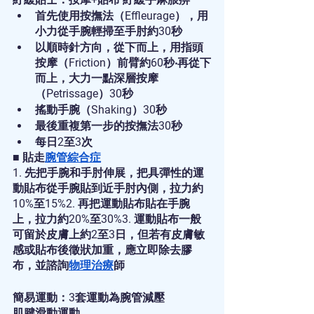
首先使用按撫法（Effleurage），用
小力從手腕輕掃至手肘約30秒
以順時針方向，從下而上，用指頭
按摩（Friction）前臂約60秒‧再從下
而上，大力一點深層按摩
（Petrissage）30秒
搖動手腕（Shaking）30秒
最後重複第一步的按撫法30秒
每日2至3次
■ 貼走
腕管綜合症
1. 先把手腕和手肘伸展，把具彈性的運
動貼布從手腕貼到近手肘內側，拉力約
10%至15%2. 再把運動貼布貼在手腕
上，拉力約20%至30%3. 運動貼布一般
可留於皮膚上約2至3日，但若有皮膚敏
感或貼布後徵狀加重，應立即除去膠
布，並諮詢
物理治療
師
簡易運動：3套運動為腕管減壓
肌腱滑動運動