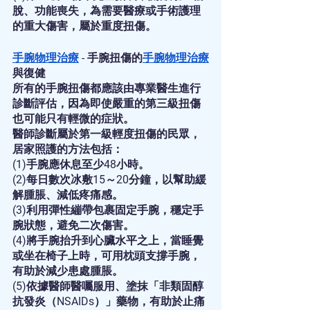
脫、功能喪失，為需要醫療或手術護理
的重大傷害，屬於重度扭傷。
手腕物理治療
 - 手腕扭傷的
手腕物理治療
與復健
所有的手腕扭傷都應該由專業醫生進行
診斷評估，因為即使嚴重的第三級扭傷
也可能只有輕微的症狀。
醫師診斷屬於第一級輕度扭傷的民眾，
居家照護的方法包括：
(1)手腕應休息至少48小時。
(2)每日數次冰敷15～20分鐘，以幫助緩
解腫脹、減低疼痛感。
(3)利用彈性繃帶包裹固定手腕，穩定手
腕狀態，避免二次傷害。
(4)將手腕抬升到心臟水平之上，當睡覺
或坐在椅子上時，可用枕頭支撐手腕，
有助於減少患處腫脹。
(5)依據醫師醫囑服用、塗抹「非類固醇
抗發炎（NSAIDs）」藥物，有助於止痛