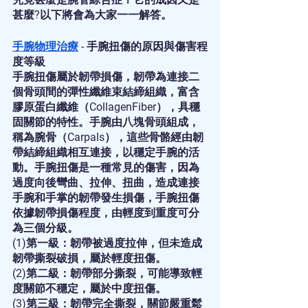
甚麼?以下將會為大家一一解答。
手腕物理治療
 - 手腕扭傷的原因與傷害程
度等級
手腕扭傷屬於韌帶損傷，韌帶為連接二
個骨頭間的彈性纖維束結締組織，富含
膠原蛋白纖維（CollagenFiber），具穩
固關節的特性。手腕由八塊骨頭組成，
稱為腕骨（Carpals），這些骨骼經由韌
帶結締組織相互連接，以穩定手腕的活
動。手腕扭傷是一種常見的傷害，因為
過度向後彎曲、拉伸、扭曲，造成連接
手腕和手掌的韌帶發生損傷，手腕扭傷
依據韌帶損傷程度，由輕度到重度可分
為三個分級。
(1)第一級：韌帶被過度拉伸，但未造成
韌帶撕裂破損，屬於輕度扭傷。
(2)第二級：韌帶部分撕裂，可能導致輕
度關節不穩定，屬於中度扭傷。
(3)第三級：韌帶完全撕裂，關節嚴重鬆