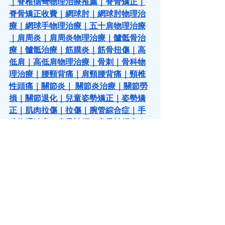
｜
脊椎側彎物理治療推薦
｜
脊骨矯正
｜
脊骨矯正收費
｜
網球肘
｜
網球肘物理治
療
｜
網球手物理治療
｜
五十肩物理治療
｜
肩周炎
｜
肩周炎物理治療
｜
髗骶骨治
療
｜
髗骶治療
｜
筋膜炎
｜
筋骨扭傷
｜
高
低肩
｜
高低肩物理治療
｜
骨刺
｜
骨科物
理治療
｜
腰頸背痛
｜
肩頸腰背痛
｜
頸椎
性頭痛
｜
關節炎
｜
 關節炎治療
｜
關節勞
損
｜
關節退化
｜
兒童姿勢矯正
｜
姿勢矯
正
｜
肌肉拉傷
｜
拉傷
｜
腕管綜合症
｜
手
腕物理治療
｜
坐骨神經
｜
坐骨神經痛
｜
十字韌帶撕裂
｜
十字韌帶物理治療
｜
十
字韌帶創傷
｜
韌帶拉傷
｜
半月板撕裂
｜
膝痛
｜
寒背
｜
寒背矯正
｜
寒背治療
｜
椎
間盤突出
｜
椎間盤突出治療
｜
椎間盤突
出物理治療
｜
運動物理治療
｜
物理治療
運動
｜
物理治療運動治療
｜
運動傷害治
療
｜
運動傷害物理治療
｜
運動治療
｜
運
動按摩
｜
伸展治療
｜
運動創傷復康
｜
上