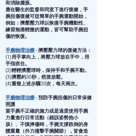
和消除腫脹。
應在醫生的監督和同意下進行復健，手
腕扭傷復健可從簡單的手腕運動開始，
例如：擠壓壓力球以恢復手腕機動性、
練習無痛輕微的運動，皆可幫助手腕扭
傷的恢復。
手腕物理治療
 - 擠壓壓力球的復健方法：
(1)用手掌向上，將壓力球放在手中，用
手指抓住。
(2)輕輕擠壓球時，保持手和手腕不動。
(3)擠壓約30秒，然後放鬆。
(4)重複上述步驟20次，每天兩次。
手腕物理治療
 - 預防手腕扭傷的日常保健
照護
當手腕不正確的施力或是過度使用手腕
力量進行日常活動（錯誤姿勢抱小
孩）、不慎摔傷時，手腕支撐跌倒的身
體重量（外力撞擊手腕關節），皆會造