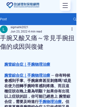
Post
sigmahk2021
Jun 23, 2022
4 min read
手腕又酸又痛～常見手腕扭
傷的成因與復健
腕管綜合症
｜
手腕物理治療
腕管綜合症
｜
手腕物理治療
 — 你有時候
會感到手掌、手腕麻痺甚至刺痛嗎?或是
在使力扭轉手腕時常感到疼痛、而且這
種症狀在晚上最為明顯？如果你有出現
以上症狀的話，你可能已經患上 腕管綜
合症，需要及時進行
手腕物理治療
。但
究竟甚麼是腕管綜合症？它的成因又是