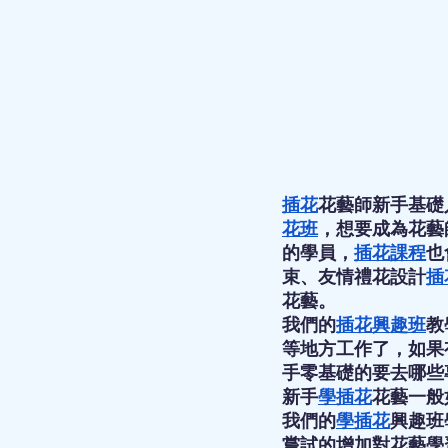
插花
花藝師新手基礎
花班
，想要成為花藝
的學員，
插花課程
也
束、友情禮花設計
插
花藝。
我們的
插花興趣班
教
等地方工作了，如果
手零基礎的要去哪些
新手
學插花
花藝一般
我們的
學插花
興趣班
嘗試的增加對花藝學