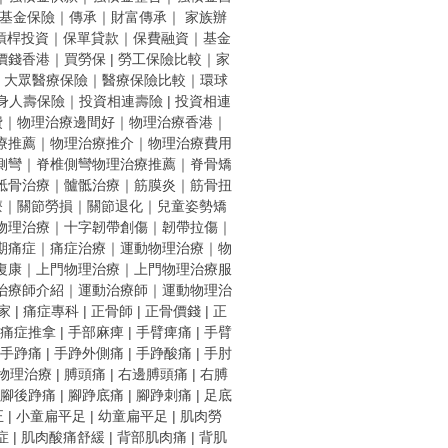
基金保險
｜
傳承
｜
財富傳承
｜
家族辦
槓桿投資
｜
保單貸款
｜
保費融資
｜
基金
價錢香港
｜
買勞保 |
勞工保險比較
｜
家
｜
大眾醫療保險
｜
醫療保險比較
｜
環球
身人壽保險
｜
投資相連壽險
|
投資相連
費
｜
物理治療邊間好
｜
物理治療香港
｜
療推薦
｜
物理治療推介
｜
物理治療費用
側彎
｜
脊椎側彎物理治療推薦
｜
脊骨矯
骶骨治療
｜
髗骶治療
｜
筋膜炎
｜
筋骨扭
療
｜
關節勞損
｜
關節退化
｜
兒童姿勢矯
物理治療
｜
十字韌帶創傷
｜
韌帶拉傷
｜
期痛症
｜
痛症治療
｜
運動物理治療
｜
物
復康
｜
上門物理治療
｜
上門物理治療服
治療師介紹
｜
運動治療師
｜
運動物理治
家
|
痛症專科
|
正骨師
|
正骨價錢
|
正
痛症推拿
|
手部麻痺
|
手臂痺痛
|
手臂
手踭痛
|
手踭外側痛
|
手踭酸痛
|
手肘
物理治療
|
膊頭痛
|
右邊膊頭痛
|
右膊
腳後踭痛
|
腳踭底痛
|
腳踭刺痛
|
足底
正
|
小童扁平足
|
幼童扁平足
|
肌肉勞
症
|
肌肉酸痛舒緩
|
背部肌肉痛
|
背肌