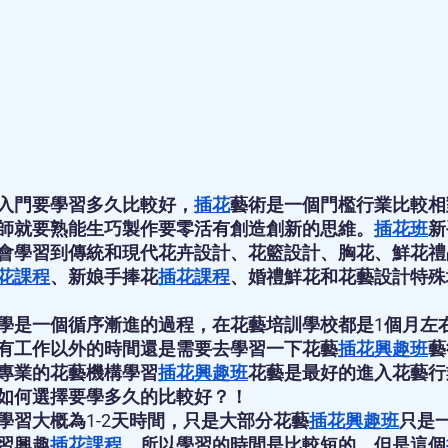
入門要學習多久比較好，
插花
藝術是一個門檻行業比較相
師就要熟能生巧製作要零活有創造創新的思維。
插花班
新
會學習到傳統和現代花卉設計、花籃設計、胸花、鮮花禮
花課程
、新娘手捧花
插花課程
、婚禮鮮花和花藝設計特殊
學是一個循序漸進的過程，在花藝培訓學校都是1個月左
有工作以外的時間還是需要去學習一下花藝
插花興趣班
藝
專業的花藝機構學習
插花興趣班
花藝是最好的進入花藝行
如何選擇要學多久的比較好？！
學習大概為1-2天時間，只是大部分花藝
插花興趣班
只是
習興趣
插花課程
，所以學習的時間是比較短的，但是這個