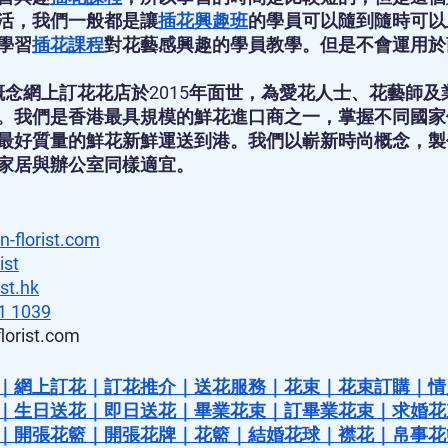
活，我們一般都是讓
插花興趣班
的學員可以隨到隨時可以
學習
插花課程
對花藝感興趣的學員教學。但是不會運用於
t的新興概念網上訂花花店於2015年面世，為愛花人士、花藝師
。我們是香港最具規模的鮮花進口商之一，掌握不同國家
最好質量的鮮花新鮮運送到港。我們以嶄新時尚概念，製
家居與辦公室同樣適宜。
n-florist.com
ist
st.hk
1 1039
lorist.com
｜
網上訂花
｜
訂花推介
｜
送花服務
｜
花束
｜
花束訂購
｜
情
｜
生日送花
｜
即日送花
｜
畢業花束
｜
訂畢業花束
｜
求婚花
｜
開張花籃
｜
開張花牌
｜
花籃
｜
結婚花球
｜
襟花
｜
帛事花