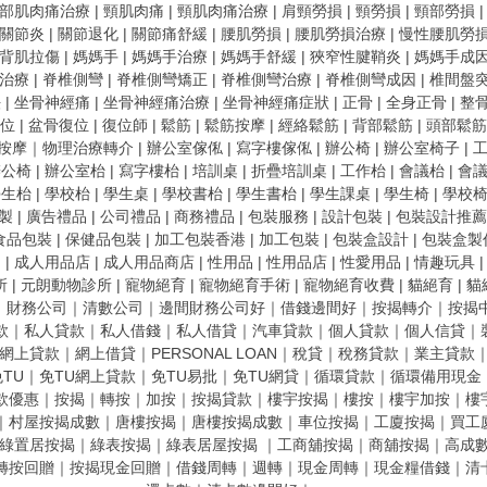
部肌肉痛治療
|
頸肌肉痛
|
頸肌肉痛治療
|
肩頸勞損
|
頸勞損
|
頸部勞損
關節炎
|
關節退化
|
關節痛舒緩
|
腰肌勞損
|
腰肌勞損治療
|
慢性腰肌勞
背肌拉傷
|
媽媽手
|
媽媽手治療
|
媽媽手舒緩
|
狹窄性腱鞘炎
|
媽媽手成
治療
|
脊椎側彎
|
脊椎側彎矯正
|
脊椎側彎治療
|
脊椎側彎成因
|
椎間盤
法
|
坐骨神經痛
|
坐骨神經痛治療
|
坐骨神經痛症狀
|
正骨
|
全身正骨
|
整
位
|
盆骨復位
|
復位師
|
鬆筋
|
鬆筋按摩
|
經絡鬆筋
|
背部鬆筋
|
頭部鬆筋
面按摩
｜
物理治療轉介 |
辦公室傢俬
|
寫字樓傢俬
|
辦公椅
|
辦公室椅子
|
辦公椅
|
辦公室枱
|
寫字樓枱
|
培訓桌
|
折疊培訓桌
|
工作枱
|
會議枱
|
會
學生枱
|
學校枱
|
學生桌
|
學校書枱
|
學生書枱
|
學生課桌
|
學生椅
|
學校
製
|
廣告禮品
|
公司禮品
|
商務禮品
|
包裝服務
|
設計包裝
|
包裝設計推薦
食品包裝
|
保健品包裝
|
加工包裝香港
|
加工包裝
|
包裝盒設計
|
包裝盒製
品
|
成人用品店
|
成人用品商店
|
性用品
|
性用品店
|
性愛用品
|
情趣玩具
所
|
元朗動物診所
|
寵物絕育
|
寵物絕育手術
|
寵物絕育收費
|
貓絕育
|
貓
｜
財務公司
｜
清數公司
｜
邊間財務公司好
｜
借錢邊間好
｜
按揭轉介
｜
按揭
款
｜
私人貸款
｜
私人借錢
｜
私人借貸
｜
汽車貸款
｜
個人貸款
｜
個人信貸
｜
網上貸款
｜
網上借貸
｜
PERSONAL LOAN
｜
稅貸
｜
稅務貸款
｜
業主貸款
TU
｜
免TU網上貸款
｜
免TU易批
｜
免TU網貸
｜
循環貸款
｜
循環備用現金
款優惠
｜
按揭
｜
轉按
｜
加按
｜
按揭貸款
｜
樓宇按揭
｜
樓按
｜
樓宇加按
｜
樓
｜
村屋按揭成數
｜
唐樓按揭
｜
唐樓按揭成數
｜
車位按揭
｜
工廈按揭
｜
買工
綠置居按揭
｜
綠表按揭
｜
綠表居屋按揭
｜
工商舖按揭
｜
商舖按揭
｜
高成
轉按回贈
｜
按揭現金回贈
｜
借錢周轉
｜
週轉
｜
現金周轉
｜
現金糧借錢
｜
清