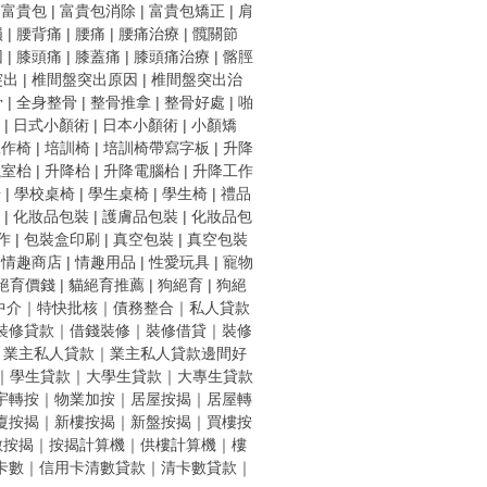
|
富貴包
|
富貴包消除
|
富貴包矯正
|
肩
損
|
腰背痛
|
腰痛
|
腰痛治療
|
髖關節
因
|
膝頭痛
|
膝蓋痛
|
膝頭痛治療
|
髂脛
突出
|
椎間盤突出原因
|
椎間盤突出治
骨
|
全身整骨
|
整骨推拿
|
整骨好處
|
啪
|
日式小顏術
|
日本小顏術
|
小顏矯
工作椅
|
培訓椅
|
培訓椅帶寫字板
|
升降
議室枱
|
升降枱
|
升降電腦枱
|
升降工作
椅
|
學校桌椅
|
學生桌椅
|
學生椅
|
禮品
|
化妝品包裝
|
護膚品包裝
|
化妝品包
作
|
包裝盒印刷
|
真空包裝
|
真空包裝
|
情趣商店
|
情趣用品
|
性愛玩具
|
寵物
絕育價錢
|
貓絕育推薦
|
狗絕育
|
狗絕
中介
｜
特快批核
｜
債務整合
｜
私人貸款
裝修貸款
｜
借錢裝修
｜
裝修借貸
｜
裝修
｜
業主私人貸款
｜
業主私人貸款邊間好
｜
學生貸款
｜
大學生貸款
｜
大專生貸款
宇轉按
｜
物業加按
｜
居屋按揭
｜
居屋轉
廈按揭
｜
新樓按揭
｜
新盤按揭
｜
買樓按
數按揭
｜
按揭計算機
｜
供樓計算機
｜
樓
卡數
｜
信用卡清數貸款
｜
清卡數貸款
｜