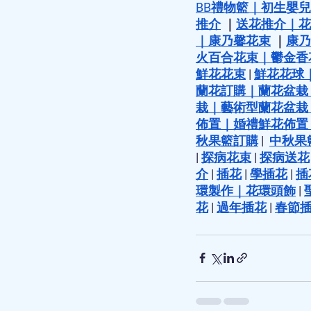
BB禮物籃
｜
初生嬰兒
推介
 ｜
送花推介
｜
花
｜
康乃馨花束
 ｜
康乃
火百合花束
｜
鬱金香
鮮花花束
 | 
鮮花花球
蘭花訂購
｜
蘭花盆栽
栽
｜
藝術型蘭花盆栽
佈置
｜
婚禮鮮花佈置
秋果籃訂購
 |  
中秋果
| 
探病花束
 | 
探病送花
介
 | 
插花
 | 
學插花
 | 
插
環製作
｜
花環頭飾
 | 
花
 | 
過年插花
 | 
春節