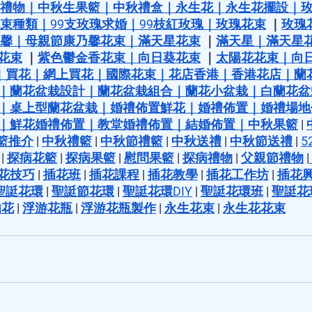
禮物
｜
中秋生果籃
｜
中秋禮盒
｜
永生花
｜
永生花擺設
｜
束種類
｜
99支玫瑰求婚
｜
99枝紅玫瑰
｜
玫瑰花束
 ｜
玫瑰
馨
｜
母親節康乃馨花束
｜
滿天星花束
 ｜
滿天星
｜
滿天星
花束
 ｜
紫色鬱金香花束
｜
向日葵花束
 ｜
太陽花花束
｜
向
｜
買花
｜
網上買花
｜
國際花束
｜
花店香港
｜
香港花店
｜
蘭
｜
蘭花盆栽設計
｜
蘭花盆栽組合
｜
蘭花小盆栽
｜
白蘭花盆
｜
桌上型蘭花盆栽
｜
婚禮佈置鮮花
｜
婚禮佈置
｜
婚禮場地
｜
鮮花婚禮佈置
｜
教堂婚禮佈置
｜
結婚佈置
｜
中秋果籃
 | 
籃推介
 | 
中秋禮籃
 | 
中秋節禮籃
 | 
中秋送禮
 | 
中秋節送禮
 | 
5
 | 
探病花籃
 | 
探病果籃
 | 
慰問果籃
 | 
探病禮物
 | 
父親節禮物
 |
花技巧
 | 
插花班
 | 
插花課程
 | 
插花教學
 | 
插花工作坊
 | 
插花
聖誔花環
 | 
聖誔節花環
 | 
聖誔花環DIY
 | 
聖誔花環班
 | 
聖誔花
插花
 | 
浮游花瓶
 | 
浮游花瓶製作
 | 
永生花束
 | 
永生花花束