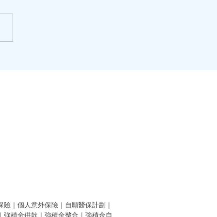
節的由來
保險
｜
個人意外保險
｜
自願醫保計劃
｜
｜
強積金供款
｜
強積金整合
｜
強積金自