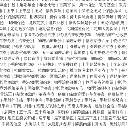
年金扣稅
｜
延期年金
｜
年金比較
｜
百萬富翁
｜
第一桶金
｜
教育基金
｜
教育
樓
｜
上車
｜
上車盤
｜
按揭 |
按揭保險
｜
逆按揭
｜
保單逆按揭
｜
保險槓桿
｜
險 |
保險牌課程
｜
財務策劃
｜
勞保香港
｜
勞工保險香港
｜
勞保價錢
｜
勞保
險
｜
印傭保險
｜
危疾定義
｜
危疾比較
｜
按揭保險是什麼
｜
按揭保險收費
保險
｜
定期危疾保險
｜
短期儲蓄保險
｜
長期儲蓄保險
｜
定期人壽保險
｜
終
理治療診所
｜
康復中心物理治療
｜
物理治療收費標準
｜
物理治療中心收
治療物理
｜
治療分別
｜
物理治療服務
｜
物理治療
｜
物理治療介紹
｜
物理治
療時間
｜
物理治療項目
｜
復健治療項目
｜
脊椎治療
｜
脊醫物理治療
｜
脊椎
治療
｜
網球手物理治療
｜
五十肩物理治療
｜
肩周炎
｜
肩周炎物理治療
｜
髗
科物理治療
｜
腰頸背痛
｜
肩頸腰背痛
｜
頸椎性頭痛
｜
關節炎
｜
關節炎治
合症
｜
手腕物理治療
｜
坐骨神經
｜
坐骨神經痛
｜
十字韌帶撕裂
｜
十字韌帶
背治療
｜
椎間盤突出
｜
椎間盤突出治療
｜
椎間盤突出物理治療
｜
痛症
｜
長
害治療
｜
運動傷害物理治療
｜
運動治療
｜
運動按摩
｜
伸展治療
｜
運動創傷
物理治療師
｜
香港物理治療師
｜
物理治療師推介
｜
物理治療師推薦
｜
物理
意外保險治療
｜
保險物理治療
｜
物理治療轉介信
｜
物理治療轉介
|
痛症專
骨矯正
|
痛症治療師
|
治療痛症
|
痛症
|
痛症管理
|
痛症治療
|
痛症按摩
|
|
手肘外側痛
|
手肘疼痛
|
手肘治療
|
手肘發炎
|
手肘炎
|
手肘筋膜發炎
|
球手痛
|
哥爾夫球肘
|
高爾夫球肘按摩
|
高爾夫手腕痛
|
腕管綜合症
|
手腕
痺
|
肩周炎
|
五十肩
|
五十肩治療
|
腳踭痛
|
腳踭腫痛
|
腳踭腫
|
後腳踭痛
|
狀
|
足底筋膜炎舒緩
|
扁平足
|
扁平足矯正
|
兒童扁平足
|
兒童扁平足矯
|
手臂痛治療
|
大腿肌肉痛
|
大腿肌肉酸痛
|
腳肌肉痛
|
肌肉痛
|
纖維肌痛