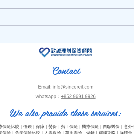
情人
情人節即將到來，送花訂花推
介!!
Contact
Email:
info@sincereif.com
​whatsapp：
+852 9691 9926
We also provide these services:
療保險比較
｜
慳錢
｜
保障
｜
勞保
｜
勞工保險
｜
醫療保險
｜
自願醫保
｜
意外
疾保險
｜
危疾保險比較
｜
人壽保險
｜
萬用壽險
｜
儲錢
｜
儲錢攻略
｜
強積金