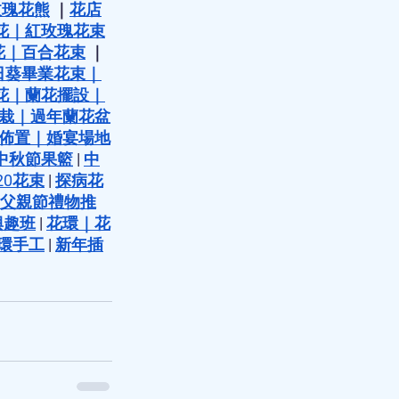
玫瑰花熊
 ｜
花店
花
｜
紅玫瑰花束
花
｜
百合花束
 ｜
日葵畢業花束
｜
花
｜
蘭花擺設
｜
栽
｜
過年蘭花盆
佈置
｜
婚宴場地
中秋節果籃
 | 
中
20花束
 | 
探病花
 父親節禮物推
興趣班
 | 
花環
｜
花
環手工
 | 
新年插