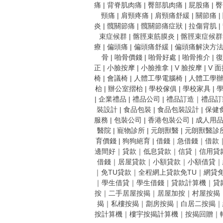
痛
|
背脊肌肉痛
|
臀部肌肉痛
|
屁股痛
|
臀
頸痛
|
肩頸疼痛
|
肩頸痛舒緩
|
關節痛
|
炎
|
髖關節痛
|
髖關節痛症狀
|
拉傷背肌
|
束症候群
|
髂脛束筋膜炎
|
髂脛束症候群
療
|
偏頭痛
|
偏頭痛舒緩
|
偏頭痛解決方
骨
|
啪骨價錢
|
啪骨好處
|
啪骨推介
|
復
正
|
小臉按摩
|
小臉推拿
|
V 臉按摩
|
V 
椅
|
會議椅
|
人體工學電腦椅
|
人體工學
枱
|
辦公室摺枱
|
學校傢俱
|
學校家具
|
|
企業禮品
|
禮品公司
|
禮品訂造
｜
禮品訂
裝設計
|
食品包裝
|
食品包裝設計
|
保健
服務
|
包裝公司
|
香港包裝公司
|
成人用
醫院
|
寵物診所
|
元朗獸醫
|
元朗獸醫診
育價錢
|
狗狗絕育
|
借錢
｜
急借錢
｜
借款
邊間好
｜
貸款
｜
低息貸款
｜
信貸
｜
信用貸
借錢
｜
居屋貸款
｜
小額貸款
｜
小額借貸
｜
｜
免TU貸款
｜
全程網上貸款免TU
｜
網貸免
｜
學生借貸
｜
學生借錢
｜
貸款計算機
｜
貸
按
｜
二手居屋按揭
｜
居屋加按
｜
村屋按揭
揭
｜
私樓按揭
｜
劏房按揭
｜
白居二按揭
｜
按計算機
｜
樓宇按揭計算機
｜
按揭回贈
｜