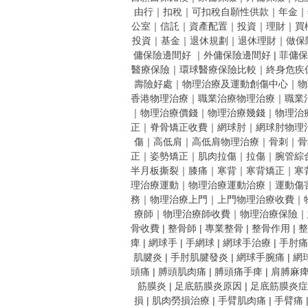
由行
｜
扣稅
｜
可扣稅自願性供款
｜
年金
｜
公室
｜
信託
｜
資產配置
｜
投資
｜
理財
｜
買
投資
｜
基金
｜
退休規劃
｜
退休理財
｜
做保
傭保險邊間好
｜
外傭保險邊間好 |
菲傭保
醫療保險
｜
環球醫療保險比較
｜
終身危疾
壽險好處
｜
物理治療及運動創傷中心
｜
物
香港物理治療
｜
職業治療物理治療
｜
職業
｜
物理治療價錢
｜
物理治療幾錢
｜
物理治
正
｜
脊骨矯正收費
｜
網球肘
｜
網球肘物理
傷
｜
高低肩
｜
高低肩物理治療
｜
骨刺
｜
骨
正
｜
姿勢矯正
｜
肌肉拉傷
｜
拉傷
｜
腕管綜
半月板撕裂
｜
膝痛
｜
寒背
｜
寒背矯正
｜
寒
理治療運動
｜
物理治療運動治療
｜
運動傷
務
｜
物理治療上門
｜
上門物理治療收費
｜
療師
｜
物理治療師收費
｜
物理治療保險
｜
骨收費
|
整骨師
|
專業整骨
|
整骨作用
|
整
痺
|
網球手
|
手網球
|
網球手治療
|
手肘痛
肌腱炎
|
手肘肌腱發炎
|
網球手腕痛
|
網
頭痛
|
膊頭肌肉痛
|
膊頭痛手痺
|
肩膊麻
筋膜炎
|
足底筋膜炎原因
|
足底筋膜炎症
損
|
肌肉勞損治療
|
手臂肌肉痛
|
手臂痛