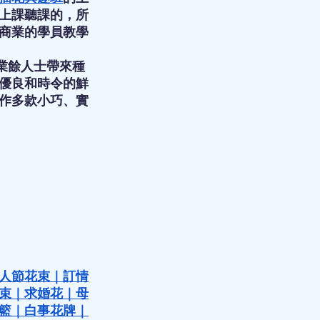
上課聽課的，所
商業的學員教學
及業餘人士帶來種
優良和時令的鮮
作多款小巧、實
人節花束
｜
訂情
束
｜
求婚花
｜
母
籃
｜
白事花牌
｜