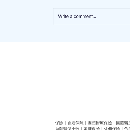
Write a comment...
農曆新年假期過後，如何有效
地滅蟲
保險
｜
香港保險
｜
團體醫療保險
｜
團體醫
自願醫保比較
｜
家傭保險
｜
外傭保險
｜
危