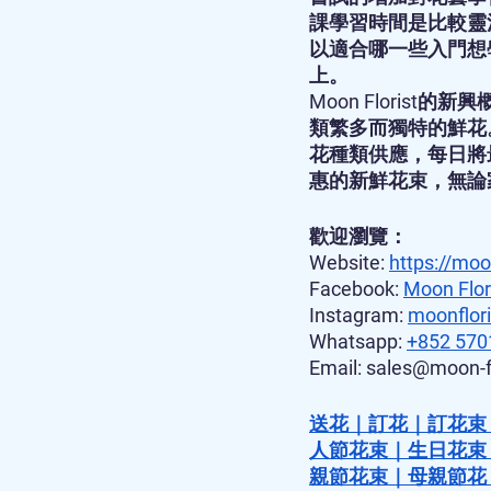
課學習時間是比較靈
以適合哪一些入門想
上。
Moon Floris
類繁多而獨特的鮮花
花種類供應，每日將
惠的新鮮花束，無論
歡迎瀏覽：
Website: 
https://moo
Facebook: 
Moon Flor
Instagram: 
moonflori
Whatsapp: 
+852 570
Email: sales@moon-f
送花
｜
訂花
｜
訂花束
人節花束
｜
生日花束
親節花束
｜
母親節花