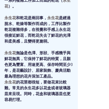
一系列複雜工序加工而成的乾花（
永生
花
）。
永生花
和乾花是兩回事，
永生花
是經過
脫水、乾燥等製作而成的，工序比製作
乾花複雜得多，在視覺和手感上永生花
很接近鮮花，而乾花失去了鮮花的光澤
和柔美感，且變得更脆弱。
永生花
無論是色澤、形狀、手感幾乎與
鮮花無異，它保持了鮮花的特質，且顏
色更為豐富、用途更高、保存時間至少3
年，是花藝設計、居家裝飾、慶典活動
最為理想的花卉深加工產品。
永生花
的花莖都很短，要做花束比較
難。常見的永生花多以花盒或者玻璃器
皿來呈現。同時，花盒和玻璃器皿也更
容易打理。