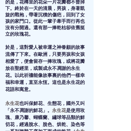
的是，花樽里的花朵一片花瓣都不曾掉
下。終於在一天的清晨，男孩，身著凱
旋的戰袍，帶著沉積的傷疤，回到了女
孩的家門口。從此一輩子牽手而行再也
沒有分開過。還有那一捧乾枯卻依舊挺
立的玫瑰花。
於是，這對愛人被幸運之神眷顧的故事
流傳了下來。在歐洲，只要男孩和女孩
相愛了，便會留存一捧玫瑰，或將花瓣
放在聖經里，或製成永不凋謝的永生
花。以此祈禱能像故事裏的他們一樣幸
福和幸運，直至永恆。這也是永生花的
花語和寓意。
永生花
也叫保鮮花、生態花，國外又叫
「永不凋謝的鮮花」。
永生花
是使用玫
瑰、康乃馨、蝴蝶蘭、繡球等品類的鮮
切花，經過脫水、脫色、烘乾、染色等