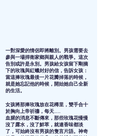
一對深愛的情侶即將離別。男孩需要去
參與一場捍衛家鄉與親人的戰爭。這次
告別或許是永別。男孩給女孩留下剛摘
下的玫瑰與紅蠟封好的信，告訴女孩：
當這捧玫瑰最後一片花瓣掉落的時候，
就是她忘記他的時候，開始她自己全新
的生活。
女孩將那捧玫瑰放在花樽里，雙手合十
於胸向上帝祈禱，每天……
血腥的消息不斷傳來，那些玫瑰花慢慢
沒了露水，沒了鮮萃，就連香味都淡
了，可始終沒有男孩的隻言片語。神奇