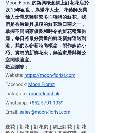
Moon Florist的新興概念網上訂花花店於
2015年面世，為愛花人士、花藝師及業
餘人士帶來種類繁多而獨特的鮮花。我
們是香港最具規模的鮮花進口商之一，
掌握不同國家優良和時令的鮮花種類供
應，每日將最好質量的鮮花新鮮運送到
港。我們以嶄新時尚概念，製作多款小
巧、實惠的新鮮花束，無論家居與辦公
室同樣適宜。
歡迎瀏覽：
Website:
https://moon-florist.com
Facebook:
Moon Florist
Instagram:
moonflorist.hk
Whatsapp:
+852 5701 1039
Email:
sales@moon-florist.com
送花
｜
訂花
｜
訂花束
｜
網上訂花
｜
訂花