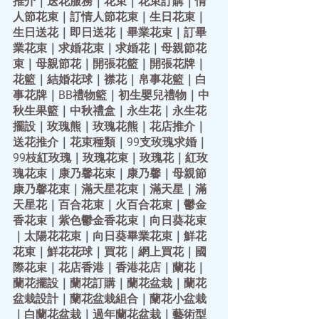
推介
｜
送花服務
｜
花束
｜
花束訂購
｜
情
人節花束
｜
訂情人節花束
｜
生日花束
｜
生日送花
｜
即日送花
｜
畢業花束
｜
訂畢
業花束
｜
求婚花束
｜
求婚花
｜
母親節花
束
｜
母親節花
｜
開張花籃
｜
開張花牌
｜
花籃
｜
結婚花球
｜
襟花
｜
帛事花籃
｜
白
事花牌
｜
BB禮物籃
｜
初生嬰兒禮物
｜
中
秋生果籃
｜
中秋禮盒
｜
永生花
｜
永生花
擺設
｜
玫瑰熊
｜
玫瑰花熊
｜
花店推介
｜
送花推介
｜
花束種類
｜
99支玫瑰求婚
｜
99枝紅玫瑰
｜
玫瑰花束
｜
玫瑰花
｜
紅玫
瑰花束
｜
康乃馨花束
｜
康乃馨
｜
母親節
康乃馨花束
｜
滿天星花束
｜
滿天星
｜
滿
天星花
｜
百合花束
｜
火百合花束
｜
鬱金
香花束
｜
紫色鬱金香花束
｜
向日葵花束
｜
太陽花花束
｜
向日葵畢業花束
｜
鮮花
花束
｜
鮮花花球
｜
買花
｜
網上買花
｜
國
際花束
｜
花店香港
｜
香港花店
｜
蘭花
｜
蘭花擺設
｜
蘭花訂購
｜
蘭花盆栽
｜
蘭花
盆栽設計
｜
蘭花盆栽組合
｜
蘭花小盆栽
｜
白蘭花盆栽
｜
過年蘭花盆栽
｜
藝術型