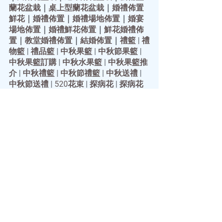
蘭花盆栽
｜
桌上型蘭花盆栽
｜
婚禮佈置
鮮花
｜
婚禮佈置
｜
婚禮場地佈置
｜
婚宴
場地佈置
｜
婚禮鮮花佈置
｜
鮮花婚禮佈
置
｜
教堂婚禮佈置
｜
結婚佈置
｜
禮籃
 | 
禮
物籃
 | 
禮品籃
 | 
中秋果籃
 | 
中秋節果籃
 | 
中秋果籃訂購
 | 
中秋水果籃
 | 
中秋果籃推
介
 | 
中秋禮籃
 | 
中秋節禮籃
 | 
中秋送禮
 | 
中秋節送禮
 | 
520花束
 | 
探病花
 | 
探病花
束
 | 
探病送花
 | 
探病花籃
 | 
探病果籃
 | 
慰
問果籃
 | 
探病禮物
 | 
父親節禮物
 | 
父親節
禮物推介
 | 
插花
 | 
學插花
 | 
插花技巧
 | 
插
花班
 | 
插花課程
 | 
插花教學
 | 
插花工作坊
| 
插花興趣班
 | 
花環
 ｜
花環製作
｜
花環頭
飾
 | 
聖誔花環
 | 
聖誔節花環
 | 
聖誔花環
DIY
 | 
聖誔花環班
 | 
聖誔花環手工
 | 
永生
花束
 | 
永生花花束