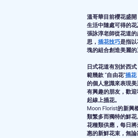
溫哥華目前櫻花盛開
生活中隨處可得的花
張詠淳老師從花道的起
思，
插花技巧
是指以
塊的組合創造美麗的
日式花道有別於西式
範幾款 “自由花”
插花
的個人意識來表現美
有興趣的朋友，歡迎
起線上
插花
。
Moon Flori
類繁多而獨特的鮮花
花種類供應，每日將
惠的新鮮花束，無論