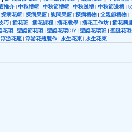
籃推介
 | 
中秋禮籃
 | 
中秋節禮籃
 | 
中秋送禮
 | 
中秋節送禮
 | 
5
 
探病花籃
 | 
探病果籃
 | 
慰問果籃
 | 
探病禮物
 | 
父親節禮物
 |
技巧
 | 
插花班
 | 
插花課程
 | 
插花教學
 | 
插花工作坊
 | 
插花興
誔花環
 | 
聖誔節花環
 | 
聖誔花環DIY
 | 
聖誔花環班
 | 
聖誔花環
 
浮游花瓶
 | 
浮游花瓶製作
 | 
永生花束
 | 
永生花束