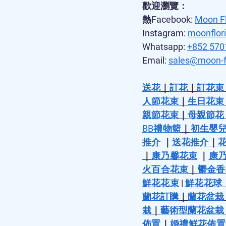
歡迎瀏覽：
熱Facebook: 
Moon Fl
Instagram: 
moonflori
Whatsapp: 
+852 570
Email: 
sales@moon-f
送花
｜
訂花
｜
訂花束
人節花束
｜
生日花束
親節花束
｜
母親節花
BB禮物籃
｜
初生嬰
推介
 ｜
送花推介
｜
｜
康乃馨花束
 ｜
康
火百合花束
｜
鬱金香
鮮花花束
 | 
鮮花花球
蘭花訂購
｜
蘭花盆栽
栽
｜
藝術型蘭花盆栽
佈置
｜
婚禮鮮花佈置