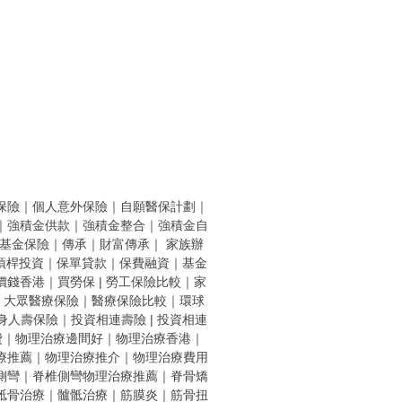
保險
｜
個人意外保險
｜
自願醫保計劃
｜
｜
強積金供款
｜
強積金整合
｜
強積金自
基金保險
｜
傳承
｜
財富傳承
｜
家族辦
槓桿投資
｜
保單貸款
｜
保費融資
｜
基金
價錢香港
｜
買勞保 |
勞工保險比較
｜
家
｜
大眾醫療保險
｜
醫療保險比較
｜
環球
身人壽保險
｜
投資相連壽險
|
投資相連
費
｜
物理治療邊間好
｜
物理治療香港
｜
療推薦
｜
物理治療推介
｜
物理治療費用
側彎
｜
脊椎側彎物理治療推薦
｜
脊骨矯
骶骨治療
｜
髗骶治療
｜
筋膜炎
｜
筋骨扭