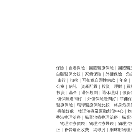
保險
｜
香港保險
｜
團體醫療保險
｜
團體醫
自願醫保比較
｜
家傭保險
｜
外傭保險
｜
危
由行
｜
扣稅
｜
可扣稅自願性供款
｜
年金
｜
公室
｜
信託
｜
資產配置
｜
投資
｜
理財
｜
買
投資
｜
基金
｜
退休規劃
｜
退休理財
｜
做保
傭保險邊間好
｜
外傭保險邊間好 |
菲傭保
醫療保險
｜
環球醫療保險比較
｜
終身危疾
壽險好處
｜
物理治療及運動創傷中心
｜
物
香港物理治療
｜
職業治療物理治療
｜
職業
｜
物理治療價錢
｜
物理治療幾錢
｜
物理治
正
｜
脊骨矯正收費
｜
網球肘
｜
網球肘物理