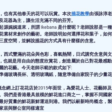
，也有其他春天的花可以玩賞。本次
插花教學
由張詠淳老
及花器為主，讓生活充滿不同的芬芳。
源娓娓道來，所謂 Ikebana 是什麼呢？老師說那是一
花素材來創作的藝術。老師說明如何選擇花和葉子，如何
三度空間，並解說
插花
的方式具有什麼樣的含意。
，西式豐滿的花朵與色彩，喜氣熱鬧，日式講究含意與文
，也就是用自由的態度欣賞花，創造屬於自己對花最感動
麗的花藝。今天老師示範的款式如下:
準備玻璃長杯、透明玻璃紙，隨意準備自家院子的少量花
st的新興概念網上訂花花店於2015年面世，為愛花人士、花藝
。我們是香港最具規模的鮮花進口商之一，掌握不同國家
最好質量的鮮花新鮮運送到港。我們以嶄新時尚概念，製
家居與辦公室同樣適宜