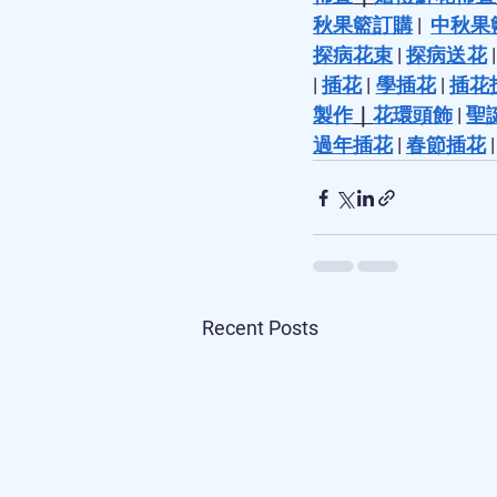
秋果籃訂購
 |  
中秋果
探病花束
 | 
探病送花
 |
| 
插花
 | 
學插花
 | 
插花
製作
｜
花環頭飾
 | 
聖
過年插花
 | 
春節插花
 |
Recent Posts