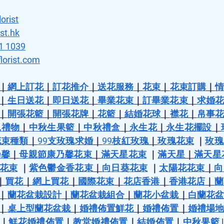
orist
st.hk
1 1039
lorist.com
｜
網上訂花
｜
訂花推介
｜
送花服務
｜
花束
｜
花束訂購
｜
情
｜
生日送花
｜
即日送花
｜
畢業花束
｜
訂畢業花束
｜
求婚花
｜
開張花籃
｜
開張花牌
｜
花籃
｜
結婚花球
｜
襟花
｜
帛事花
兒禮物
｜
中秋生果籃
｜
中秋禮盒
｜
永生花
｜
永生花擺設
｜
花束種類
｜
99支玫瑰求婚
｜
99枝紅玫瑰
｜
玫瑰花束
 ｜
玫瑰
乃馨
｜
母親節康乃馨花束
｜
滿天星花束
 ｜
滿天星
｜
滿天星
花束
 ｜
紫色鬱金香花束
｜
向日葵花束
 ｜
太陽花花束
｜
向
｜
買花
｜
網上買花
｜
國際花束
｜
花店香港
｜
香港花店
｜
蘭
｜
蘭花盆栽設計
｜
蘭花盆栽組合
｜
蘭花小盆栽
｜
白蘭花盆
｜
桌上型蘭花盆栽
｜
婚禮佈置鮮花
｜
婚禮佈置
｜
婚禮場地
｜
鮮花婚禮佈置
｜
教堂婚禮佈置
｜
結婚佈置
｜
中秋果籃
 |