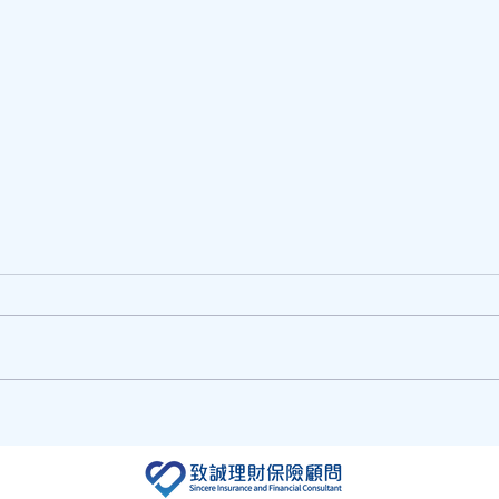
情人
情人節即將到來，送花訂花推
介!!