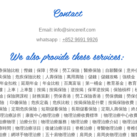
Contact
Email:
info@sincereif.com
​whatsapp：
+852 9691 9926
We also provide these services:
療保險比較
｜
慳錢
｜
保障
｜
勞保
｜
勞工保險
｜
醫療保險
｜
自願醫保
｜
意外
疾保險
｜
危疾保險比較
｜
人壽保險
｜
萬用壽險
｜
儲錢
｜
儲錢攻略
｜
強積金
年金扣稅
｜
延期年金
｜
年金比較
｜
百萬富翁
｜
第一桶金
｜
教育基金
｜
教育
樓
｜
上車
｜
上車盤
｜
按揭 |
按揭保險
｜
逆按揭
｜
保單逆按揭
｜
保險槓桿
｜
險 |
保險牌課程
｜
財務策劃
｜
勞保香港
｜
勞工保險香港
｜
勞保價錢
｜
勞保
險
｜
印傭保險
｜
危疾定義
｜
危疾比較
｜
按揭保險是什麼
｜
按揭保險收費
保險
｜
定期危疾保險
｜
短期儲蓄保險
｜
長期儲蓄保險
｜
定期人壽保險
｜
終
理治療診所
｜
康復中心物理治療
｜
物理治療收費標準
｜
物理治療中心收
治療物理
｜
治療分別
｜
物理治療服務
｜
物理治療
｜
物理治療介紹
｜
物理治
療時間
｜
物理治療項目
｜
復健治療項目
｜
脊椎治療
｜
脊醫物理治療
｜
脊椎
治療
｜
網球手物理治療
｜
五十肩物理治療
｜
肩周炎
｜
肩周炎物理治療
｜
髗