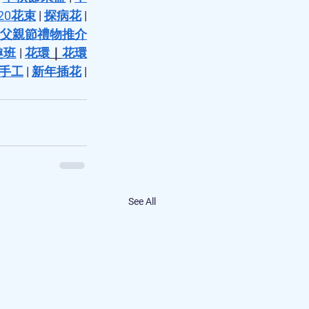
20花束
 | 
探病花
 | 
 父親節禮物推介
趣班
 | 
花環
｜
花環
手工
 | 
新年插花
 | 
See All