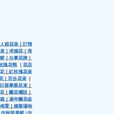
人節花束
｜
訂情
束
｜
求婚花
｜
母
籃
｜
白事花牌
｜
玫瑰花熊
 ｜
花店
花
｜
紅玫瑰花束
花
｜
百合花束
 ｜
日葵畢業花束
｜
花
｜
蘭花擺設
｜
栽
｜
過年蘭花盆
佈置
｜
婚宴場地
 
中秋節果籃
 | 
中