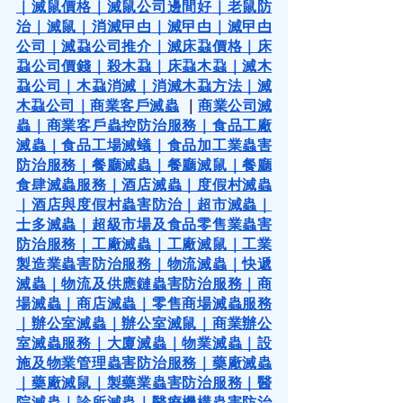
｜
滅鼠價格
｜
滅鼠公司邊間好
｜
老鼠防
治
｜
滅鼠
｜
消滅曱甴
｜
滅曱甴
｜
滅曱甴
公司
｜
滅蝨公司推介
｜
滅床蝨價格
｜
床
蝨公司價錢
｜
殺木蝨
｜
床蝨木蝨
｜
滅木
蝨公司
｜
木蝨消滅
｜
消滅木蝨方法
｜
滅
木蝨公司
｜
商業客戶滅蟲
 ｜
商業公司滅
蟲
｜
商業客戶蟲控防治服務
｜
食品工廠
滅蟲
｜
食品工場滅蟻
｜
食品加工業蟲害
防治服務
｜
餐廳滅蟲
｜
餐廳滅鼠
｜
餐廳
食肆滅蟲服務
｜
酒店滅蟲
｜
度假村滅蟲
｜
酒店與度假村蟲害防治
｜
超市滅蟲
｜
士多滅蟲
｜
超級市場及食品零售業蟲害
防治服務
｜
工廠滅蟲
｜
工廠滅鼠
｜
工業
製造業蟲害防治服務
｜
物流滅蟲
｜
快遞
滅蟲
｜
物流及供應鏈蟲害防治服務
｜
商
場滅蟲
｜
商店滅蟲
｜
零售商場滅蟲服務
｜
辦公室滅蟲
｜
辦公室滅鼠
｜
商業辦公
室滅蟲服務
｜
大廈滅蟲
｜
物業滅蟲
｜
設
施及物業管理蟲害防治服務
｜
藥廠滅蟲
｜
藥廠滅鼠
｜
製藥業蟲害防治服務
｜
醫
院滅蟲
｜
診所滅蟲
｜
醫療機構蟲害防治