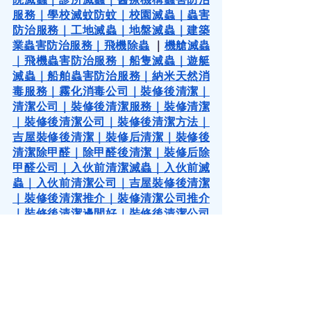
服務
｜
學校滅蚊防蚊
｜
校園滅蟲
｜
蟲害
防治服務
｜
工地滅蟲
｜
地盤滅蟲
｜
建築
業蟲害防治服務
｜
飛機除蟲
 ｜
機艙滅蟲
｜
飛機蟲害防治服務
｜
船隻滅蟲
｜
遊艇
滅蟲
｜
船舶蟲害防治服務
｜
納米天然消
毒服務
｜
霧化消毒公司
｜
裝修後清潔
｜
清潔公司
｜
裝修後清潔服務
｜
裝修清潔
｜
裝修後清潔公司
｜
裝修後清潔方法
｜
吉屋裝修後清潔
｜
裝修后清潔
｜
裝修後
清潔除甲醛
｜
除甲醛後清潔
｜
裝修后除
甲醛公司
｜
入伙前清潔滅蟲
｜
入伙前滅
蟲
｜
入伙前清潔公司
｜
吉屋裝修後清潔
｜
裝修後清潔推介
｜
裝修清潔公司推介
｜
裝修後清潔邊間好
｜
裝修後清潔公司
邊間好
｜
裝修清潔公司
｜​​
霧化消毒
｜
霧
化消毒服務
｜
霧化消毒機
｜
霧化原理
｜
消毒服務
｜
消毒服務公司
｜
專業消毒公
司
｜
空間消毒
｜
遊艇消毒
｜
船隻消毒
｜
船隻內部清潔及消毒服務
｜
診所消毒
｜
診所霧化消毒服務
 ｜
老人院霧化消毒
 ｜