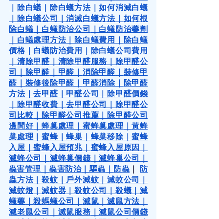
｜
除白蟻
｜
除白蟻方法
｜
如何消滅白蟻
｜
除白蟻公司
｜
消滅白蟻方法
｜
如何根
除白蟻
｜
白蟻防治公司
｜
白蟻防治藥劑
｜
白蟻處理方法
｜
除白蟻費用
｜
除白蟻
價格
｜
白蟻防治費用
｜
除白蟻公司費用
｜
清除甲醛
｜
清除甲醛服務
｜
除甲醛公
司
｜
除甲醛
｜
甲醛
｜
消除甲醛
｜
裝修甲
醛
｜
裝修後除甲醛
｜
甲醛消除
｜
除甲醛
方法
｜
去甲醛
｜
甲醛公司
｜
除甲醛價錢
｜
除甲醛收費
｜
去甲醛公司
｜
除甲醛公
司比較
｜
除甲醛公司推薦
｜
除甲醛公司
邊間好
｜
蜂巢處理
｜
蜜蜂巢處理
｜
黃蜂
巢處理
｜
蜜蜂
｜
蜂巢
｜
蜂巢移除
｜
蜜蜂
入屋
｜
蜜蜂入屋預兆
｜
蜜蜂入屋原因
｜
滅蜂公司
｜
滅蜂巢價錢
｜
滅蜂巢公司
｜
蟲害管理
｜
蟲害防治
｜
驅蟲
｜
防蟲
｜
防
蟲方法
｜
殺蚊
｜
戶外滅蚊
｜
滅蚊公司
｜
滅蚊燈
｜
滅蚊器
｜
殺蚊公司
｜
殺蟻
｜
滅
蟻藥
｜
殺螞蟻公司
｜
滅鼠
｜
滅鼠方法
｜
滅老鼠公司
｜
滅鼠服務
｜
滅鼠公司價錢