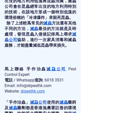
出沒的地方利用低溫將昆蟲消滅，滅蟲
公司會在昆蟲經常出沒的地方利用特別
的技術，在該地方形成一個特別低溫的
環境俗稱的「冷凍爆炸」來殺死昆蟲。
  除了上述較爲常見的
滅蟲
方法還有其他
不同的方法，
滅蟲
最佳的方法就是及時
處理，發現昆蟲入侵後記得馬上尋求
滅
蟲公司
協助，進行一次家具消毒和滅蟲
服務，才能盡量減低昆蟲帶來損失。
馬上聯絡 手作治蟲
滅蝨公司
 Pest 
Control Expert
電話 / Whatsapp查詢 :6018 3531
Email: info@drpesthk.com
Website:
drpesthk.com
「手作治蟲」
滅蝨公司
使用的
滅蟲
藥餌
及
滅蟲
藥劑都是香港漁農署註冊的環境