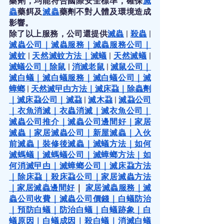
藥劑，均能符合國際安全標準，確保
滅
蟲
藥餌及
滅蟲
藥劑不對人體及環境造成
影響。
除了以上服務，公司還提供
滅蟲
 |
殺蟲
 |
滅蟲公司
｜
滅蟲服務
｜
滅蟲服務公司
｜
滅蚊
 |
天然滅蚊方法
｜
滅蟻
 |
天然滅蟻
 |
滅蟻公司
｜
除鼠
 |
消滅老鼠
 |
滅鼠公司
｜
滅白蟻
｜
滅白蟻服務
｜
滅白蟻公司
｜
滅
蟑螂
 |
天然滅曱甴方法
｜
滅床蝨
｜
除蟲劑
｜
滅床蝨公司
｜
滅蝨
 |
滅木蝨
 |
滅蝨公司
｜
衣魚消滅
｜
衣蟲消滅
｜
滅衣魚公司
｜
滅蟲公司推介
｜
滅蟲公司邊間好
｜
家居
滅蟲
｜
家居滅蟲公司
｜
新屋滅蟲
｜
入伙
前滅蟲
｜
裝修後滅蟲
｜
滅蟻方法
｜
如何
滅螞蟻
｜
滅螞蟻公司
｜
滅蟑螂方法
｜
如
何消滅曱甴
｜
滅蟑螂公司
｜
滅床蝨方法
｜
除床蝨
｜
殺床蝨公司
｜
家居滅蟲方法
｜
家居滅蟲邊間好
｜
家居滅蟲服務
｜
滅
蟲公司收費
｜
滅蟲公司價錢
｜
白蟻防治
｜
預防白蟻
｜
防治白蟻
｜
白蟻跡象
｜
白
蟻原因
｜
白蟻成因
｜
殺白蟻
｜
消滅白蟻