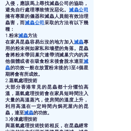
入侵，應該馬上尋找滅蟲公司的協助，
避免自行處理導致情況惡化。
滅蟲公司
擁有專業的儀器和滅蟲人員能有效治理
蟲害，而
滅蟲公司
采取的方法有以下幾
種：
1.粉末
滅蟲
方法
在家具昆蟲容易出沒的地方加入
滅蟲
專
用的粉末例如家私和墻壁的角落。昆蟲
會將粉末帶回巢穴連帶消滅巢穴内的其
他個體或者在吸食粉末後會脫水達至
滅
蟲
的功效一般在放置粉末後的3至4個星
期將會有所成效。
2.蒸氣處理技術
大部分香港常見的昆蟲都十分懼怕高
溫，蒸氣處理技術會在家具短時間注入
大量的高溫蒸汽，使房間的溫度上升，
利用高溫在一定時間内焗死屋内的昆
蟲，達至
滅蟲
的功效。
3.冷凍處理技術
與蒸氣處理技術技術相反，在昆蟲經常