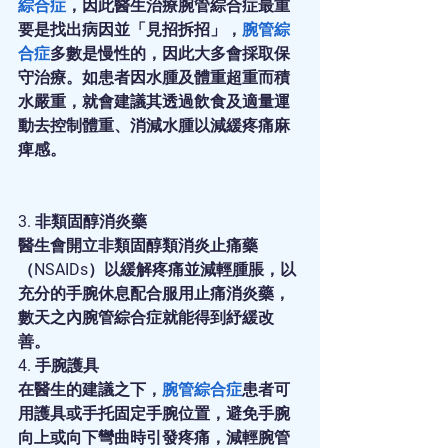
綜合症
，因此醫生治療腕管綜合症最重
要是找出病因並「見招拆招」，
腕管綜
合症
多數是慢性的，因此大多會採取保
守治療。如患者因水腫及體重超重而積
水嚴重，就會建議其透過飲食及適量運
動去控制體重、消減水腫以減緩疼痛麻
痺感。
3. 非類固醇消炎藥
醫生會開立非類固醇類消炎止痛藥
（NSAIDs）以緩解疼痛並減輕腫脹，以
充分的手腕休息配合服用止痛消炎藥，
數天之內腕管綜合症就能得到紓緩改
善。
4. 手腕護具
在醫生的建議之下，
腕管綜合症
患者可
用護具或手托固定手腕位置，避免手腕
向上或向下彎曲時引發疼痛，減輕腕管