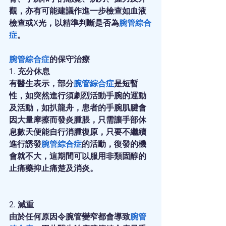
觀，亦有可能建議作進一步檢查如血液
檢查或X光，以精準判斷是否為
腕管綜合
症
。
腕管綜合症
的保守治療
1. 充分休息
有醫生表示，部分
腕管綜合症
是短暫
性，如突然進行須劇烈活動手腕的運動
及活動，如扒龍舟，患者的手腕肌腱會
因大量摩擦而發炎腫脹，只需讓手部休
息數天便能自行消腫復原，只要不繼續
進行誘發
腕管綜合症
的活動，復發的機
會就不大，這期間可以服用非類固醇的
止痛藥抑止痛楚及消炎。
2. 減重
由於任何原因令腕管變窄都會導致
腕管