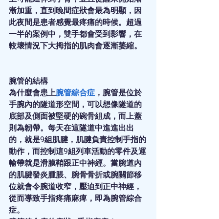
漸加重，直到晚間症狀會最為明顯，因
此夜間是患者感覺最疼痛的時候。超過
一半的案例中，雙手都會受到影響，在
較壞情況下大拇指的肌肉會逐漸萎縮。
腕管的結構
為什麼會患上
腕管綜合症
，腕管是位於
手腕內的隧道形空間，可以想像隧道的
底部及側面被堅硬的碗骨組成，而上蓋
則為韌帶。每天在這隧道中進進出出
的，就是9組肌腱，肌腱負責控制手指的
動作，而控制這9組列車活動的零件及運
輸帶就是滑膜鞘跟正中神經。當腕道內
的肌腱發炎腫脹、腕骨骨折或腕關節移
位就會令腕道收窄，壓迫到正中神經，
從而導致手指疼痛麻痺，即為腕管綜合
症。