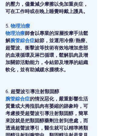
的壓力，儘量減少摩擦以免加重炎症，
可在工作時或在晚上睡覺時戴上護具。
5. 
物理治療
物理治療
師會以專業的深層按摩手法鬆
解
腕管綜合症
結節，並運用冷療/熱療、
超聲波、衝擊波等技術有效地增加患部
的血液循環及淋巴循環，鬆解肌肉及增
加關節活動能力，令結節及增厚的組織
軟化，並有助減緩水腫積水。
6. 超聲波引導注射類固醇
腕管綜合症
的情況惡化，嚴重影響生活
質量或大拇指肌肉有萎縮的跡象時，可
考慮接受超聲波引導注射類固醇，簡單
來說就是把類固醇藥劑注射到患處，而
透過超聲波導引，醫生就可以精準將類
固醇注射到腕管中。類固醇注射是常見