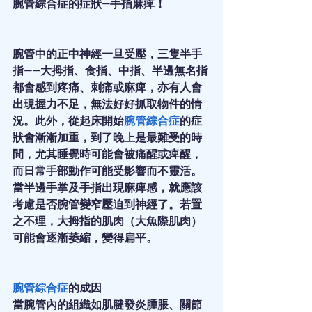
腕管綜合症的症狀—手指麻痺！
腕管中的正中神經一旦受壓，三隻半手
指——大拇指、食指、中指、半邊無名指
都會感到疼痛、刺痛或麻痺，亦有人會
出現握力不足，無法好好抓取物件的情
況。此外，從起床開始
腕管綜合症
的症
狀會漸漸加重，到了晚上是最難受的時
間，尤其睡覺時可能會被痛醒或痺醒，
而日常手部動作可能受影響而不靈活。
當半邊手掌及手指出現麻痺感，就應該
考慮是否腕管變窄壓迫到神經了。若置
之不理，大拇指的肌肉（大魚際肌肉）
可能會逐漸萎縮，變得扁平。
腕管綜合症
的成因
當腕管內的組織如肌腱發炎腫脹、關節