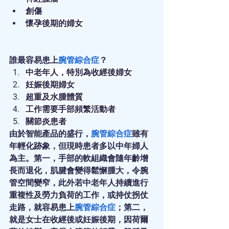
創傷
懷孕後期的婦女
誰最容易患上
腕管綜合症
？
中老年人，特別為收經後婦女
妊娠後期婦女
超重及水腫體質
工作需要手部頻繁活動者
關節炎患者
由於智能產品的盛行，
腕管綜合症
雖有
年輕化跡象，但現時患者多以中年婦人
為主。第一，手部的軟組織會隨年齡增
長而退化，肌腱會變得鬆懈腫大，令腕
管空間變窄，此外若中老年人持續進行
重複性及勞力負荷的工作，或持仗拐仗
走路，就容易患上
腕管綜合症
；第二，
就是女士在收經後或妊娠後期，因荷爾