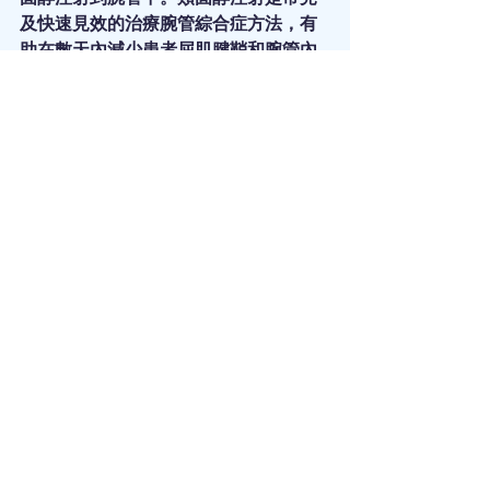
及快速見效的治療腕管綜合症方法，有
助在數天內減少患者屈肌腱鞘和腕管內
其他軟組織的腫脹，為正中神經提供更
多空間， 32％的患者在注射後不需要接
受後續治療。
物理治療中心
｜
物理治療及運動創傷中
心
｜
物理治療診所
｜
康復中心物理治療
｜
物理治療收費標準
｜
物理治療中心收
費
｜
物理治療邊間好
｜
物理治療香港
｜
香港物理治療
｜
職業治療物理治療
｜
職
業治療物理
｜
治療分別
｜
物理治療服務
｜
物理治療
｜
物理治療介紹
｜
物理治療
推薦
｜
物理治療推介
｜
物理治療費用
｜
物理治療價錢
｜
物理治療幾錢
｜
物理治
療時間
｜
物理治療項目
｜
復健治療項目
｜
脊椎治療
｜
脊醫物理治療
｜
脊椎側彎
｜
脊椎側彎物理治療推薦
｜
脊骨矯正
｜