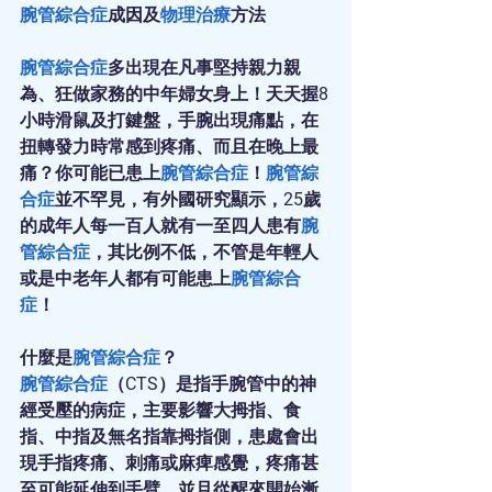
腕管綜合症
成因及
物理治療
方法
腕管綜合症
多出現在凡事堅持親力親
為、狂做家務的中年婦女身上！天天握8
小時滑鼠及打鍵盤，手腕出現痛點，在
扭轉發力時常感到疼痛、而且在晚上最
痛？你可能已患上
腕管綜合症
！
腕管綜
合症
並不罕見，有外國研究顯示，25歲
的成年人每一百人就有一至四人患有
腕
管綜合症
，其比例不低，不管是年輕人
或是中老年人都有可能患上
腕管綜合
症
！
什麼是
腕管綜合症
？
腕管綜合症
（CTS）是指手腕管中的神
經受壓的病症，主要影響大拇指、食
指、中指及無名指靠拇指側，患處會出
現手指疼痛、刺痛或麻痺感覺，疼痛甚
至可能延伸到手臂，並且從醒來開始漸