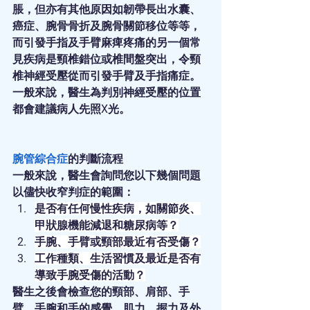
脹，但亦有其他原因如韌帶長出水囊、
癌症、腕骨骨折及腕骨關節移位等等，
而引發手指及手臂麻痺疼痛的另一個常
見疾病是頸椎錯位或椎間盤突出，令頸
椎神經受壓從而引發手臂及手指痛症。
一般來說，醫生為判別神經受壓的位置
都會建議病人先照X光。
腕管綜合症
的判斷流程
一般來說，醫生會詢問您以下幾個問題
以儘快收窄判症的範圍：
是否有任何慢性疾病，如關節炎、
甲狀腺機能減退和糖尿病等？
手腕、手臂或頸部最近有否受傷？
工作種類、生活習慣及最近是否有
導致手腕受傷的活動？
醫生之後會檢查您的頸部、肩部、手
臂、手腕和手的感覺、肌力、握力及外