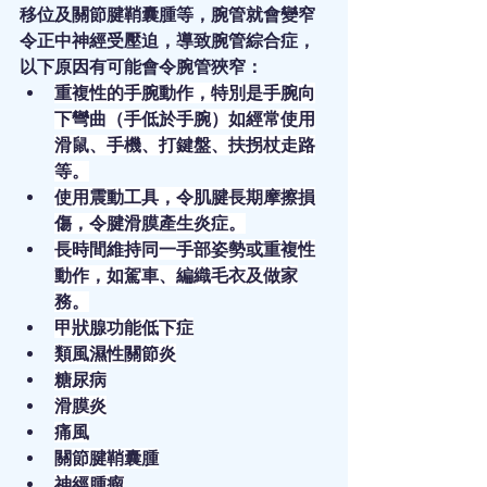
移位及關節腱鞘囊腫等，腕管就會變窄
令正中神經受壓迫，導致腕管綜合症，
以下原因有可能會令腕管狹窄：
重複性的手腕動作，特別是手腕向
下彎曲（手低於手腕）如經常使用
滑鼠、手機、打鍵盤、扶拐杖走路
等。
使用震動工具，令肌腱長期摩擦損
傷，令腱滑膜產生炎症。
長時間維持同一手部姿勢或重複性
動作，如駕車、編織毛衣及做家
務。
甲狀腺功能低下症
類風濕性關節炎
糖尿病
滑膜炎
痛風
關節腱鞘囊腫
神經腫瘤