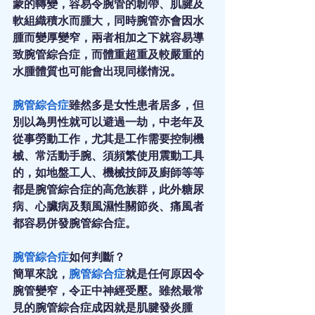
蒙的轉變，容易令腕管的韌帶、肌腱及
軟組織積水而腫大，同時腕管亦會因水
腫而變厚變窄，兩者相加之下就容易導
致腕管綜合症，而體重超重及較嚴重的
水腫體質也可能會出現同樣情況。
腕管綜合症
雖然多是女性患者居多，但
別以為男性就可以避過一劫，中老年及
從事勞動工作，尤其是工作需要控制機
械、常活動手腕、須頻繁使用震動工具
的，如地盤工人、機械技師及廚師等等
都是腕管綜合症的高危族群，此外糖尿
病、心臟病及類風濕性關節炎、痛風者
都容易併發腕管綜合症。
腕管綜合症
如何判斷？
簡單來說，
腕管綜合症
就是任何原因令
腕管變窄，令正中神經受壓。雖然最常
見的腕管綜合症成因就是肌腱發炎腫