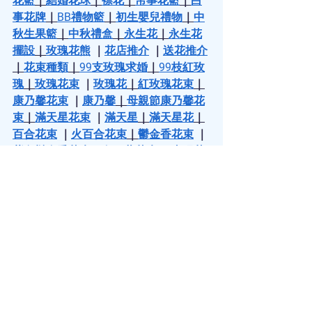
花籃
｜
結婚花球
｜
襟花
｜
帛事花籃
｜
白
事花牌
｜
BB禮物籃
｜
初生嬰兒禮物
｜
中
秋生果籃
｜
中秋禮盒
｜
永生花
｜
永生花
擺設
｜
玫瑰花熊
 ｜
花店推介
 ｜
送花推介
｜
花束種類
｜
99支玫瑰求婚
｜
99枝紅玫
瑰
｜
玫瑰花束
 ｜
玫瑰花
｜
紅玫瑰花束
｜
康乃馨花束
 ｜
康乃馨
｜
母親節康乃馨花
束
｜
滿天星花束
 ｜
滿天星
｜
滿天星花
｜
百合花束
 ｜
火百合花束
｜
鬱金香花束
 ｜
紫色鬱金香花束
｜
向日葵花束
 ｜
太陽花
花束
｜
向日葵畢業花束
｜
鮮花花束
 | 
鮮花
花球
｜
買花
｜
網上買花
｜
國際花束
｜
花
店香港
｜
香港花店
｜
蘭花
｜
蘭花擺設
｜
蘭花訂購
｜
蘭花盆栽
｜
蘭花盆栽設計
｜
蘭花盆栽組合
｜
蘭花小盆栽
｜
白蘭花盆
栽
｜
過年蘭花盆栽
｜
藝術型蘭花盆栽
｜
桌上型蘭花盆栽
｜
婚禮佈置鮮花
｜
婚禮
佈置
｜
婚禮場地佈置
｜
婚宴場地佈置
｜
婚禮鮮花佈置
｜
鮮花婚禮佈置
｜
教堂婚