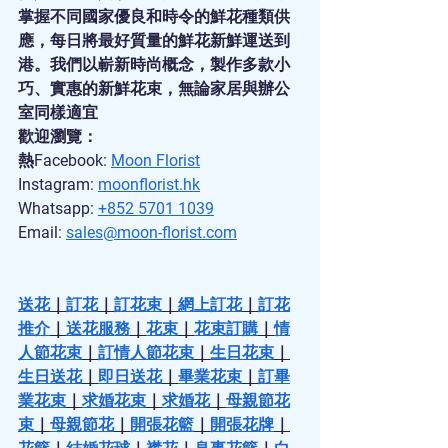
掌握不同國家優良和時令的鮮花種類供
應，每日將最好質量的鮮花新鮮運送到
港。我們以嶄新時尚概念，製作多款小
巧、實惠的新鮮花束，無論家居與辦公
室同樣適宜
歡迎瀏覽：
熱Facebook: 
Moon Florist
Instagram: 
moonflorist.hk
Whatsapp: 
+852 5701 1039
Email: 
sales@moon-florist.com
送花
｜
訂花
｜
訂花束
｜
網上訂花
｜
訂花
推介
｜
送花服務
｜
花束
｜
花束訂購
｜
情
人節花束
｜
訂情人節花束
｜
生日花束
｜
生日送花
｜
即日送花
｜
畢業花束
｜
訂畢
業花束
｜
求婚花束
｜
求婚花
｜
母親節花
束
｜
母親節花
｜
開張花籃
｜
開張花牌
｜