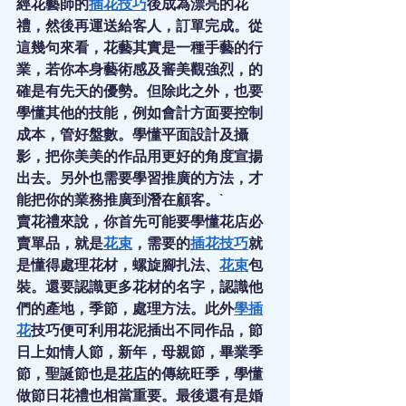
經花藝師的
插花技巧
後成為漂亮的花
禮，然後再運送給客人，訂單完成。從
這幾句來看，花藝其實是一種手藝的行
業，若你本身藝術感及審美觀強烈，的
確是有先天的優勢。但除此之外，也要
學懂其他的技能，例如會計方面要控制
成本，管好盤數。學懂平面設計及攝
影，把你美美的作品用更好的角度宣揚
出去。另外也需要學習推廣的方法，才
能把你的業務推廣到潛在顧客。`
賣花禮來說，你首先可能要學懂花店必
賣單品，就是
花束
，需要的
插花技巧
就
是懂得處理花材，螺旋腳扎法、
花束
包
裝。還要認識更多花材的名字，認識他
們的產地，季節，處理方法。此外
學插
花
技巧便可利用花泥插出不同作品，節
日上如情人節，新年，母親節，畢業季
節，聖誕節也是
花店
的傳統旺季，學懂
做節日花禮也相當重要。最後還有是婚