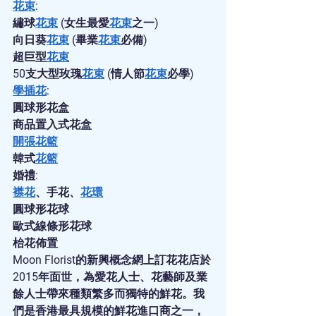
花束
:
繡球
花束
 (女生最愛
花束
之一)
向日葵
花束
 (畢業
花束
必備)
超巨型
花束
50支大型玫瑰
花束
 (情人節
花束
必學)
學插花
:
圓球形花盒
商品置入式花盒
開張花籃
韓式
花籃
婚禮:
襟花
、手花、
花環
圓球形花球
歐式線條形花球
枱花佈置
Moon Florist的新興概念網上訂花花店於
2015年面世，為愛花人士、花藝師及業
餘人士帶來種類繁多而獨特的鮮花。我
們是香港最具規模的鮮花進口商之一，