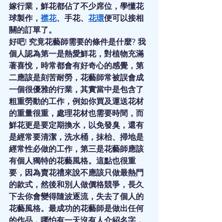
嫁行業，鮮花都佔了不少席位，學懂花
球製作，
襟花
、手花、
花環
便可以接相
關的訂單了。
好吧! 究竟花藝師需要的條件是什麼? 我
個人認為第一是熱愛鮮花，對植物充滿
著喜悅，時常都會有好奇心的感覺，第
二應該是刻苦耐勞，花藝師常被誤會成
一個很優雅的行業，其實當中是包含了
粗重勞動的工作，例如你買及運送花材
的重量很重，處理花材也需要時間，而
鮮花更是要定期換水，以免發臭，還有
是經常要清潔，洗水桶，抹枱、掃地是
經常性必做的工作，第三是花藝師應該
有個人獨特的花藝風格。這點也很重
要，因為賣花禮來說不應該只做最熱門
的款式，然後和別人做價格競爭，長久
下去你會變得隨波逐流，失去了個人的
花藝風格。最成功的花藝師是做出任何
的作品，哪怕有一天沒有人介紹名字，