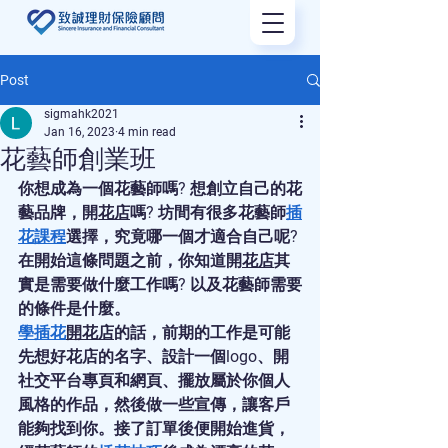
Post
sigmahk2021
Jan 16, 2023
4 min read
花藝師創業班
你想成為一個花藝師嗎? 想創立自己的花
藝品牌，開
花店
嗎? 坊間有很多花藝師
插
花課程
選擇，究竟哪一個才適合自己呢? 
在開始這條問題之前，你知道開
花店
其
實是需要做什麼工作嗎? 以及花藝師需要
的條件是什麼。
學插花
開花店
的話，前期的工作是可能
先想好花店的名字、設計一個logo、開
社交平台專頁和網頁、擺放屬於你個人
風格的作品，然後做一些宣傳，讓客戶
能夠找到你。接了訂單後便開始進貨，