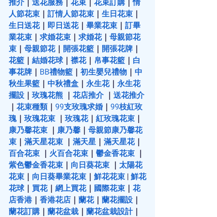
推介
｜
送花服務
｜
花束
｜
花束訂購
｜
情
人節花束
｜
訂情人節花束
｜
生日花束
｜
生日送花
｜
即日送花
｜
畢業花束
｜
訂畢
業花束
｜
求婚花束
｜
求婚花
｜
母親節花
束
｜
母親節花
｜
開張花籃
｜
開張花牌
｜
花籃
｜
結婚花球
｜
襟花
｜
帛事花籃
｜
白
事花牌
｜
BB禮物籃
｜
初生嬰兒禮物
｜
中
秋生果籃
｜
中秋禮盒
｜
永生花
｜
永生花
擺設
｜
玫瑰花熊
 ｜
花店推介
 ｜
送花推介
｜
花束種類
｜
99支玫瑰求婚
｜
99枝紅玫
瑰
｜
玫瑰花束
 ｜
玫瑰花
｜
紅玫瑰花束
｜
康乃馨花束
 ｜
康乃馨
｜
母親節康乃馨花
束
｜
滿天星花束
 ｜
滿天星
｜
滿天星花
｜
百合花束
 ｜
火百合花束
｜
鬱金香花束
 ｜
紫色鬱金香花束
｜
向日葵花束
 ｜
太陽花
花束
｜
向日葵畢業花束
｜
鮮花花束
 | 
鮮花
花球
｜
買花
｜
網上買花
｜
國際花束
｜
花
店香港
｜
香港花店
｜
蘭花
｜
蘭花擺設
｜
蘭花訂購
｜
蘭花盆栽
｜
蘭花盆栽設計
｜