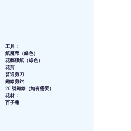
工具：
紙魔帶（綠色）
花藝膠紙（綠色）
花剪
普通剪刀
鐵線剪鉗
26 號鐵線（如有需要）
花材：
百子蓮