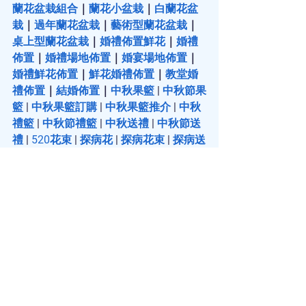
蘭花盆栽組合
｜
蘭花小盆栽
｜
白蘭花盆
栽
｜
過年蘭花盆栽
｜
藝術型蘭花盆栽
｜
桌上型蘭花盆栽
｜
婚禮佈置鮮花
｜
婚禮
佈置
｜
婚禮場地佈置
｜
婚宴場地佈置
｜
婚禮鮮花佈置
｜
鮮花婚禮佈置
｜
教堂婚
禮佈置
｜
結婚佈置
｜
中秋果籃
 | 
中秋節果
籃
 | 
中秋果籃訂購
 | 
中秋果籃推介
 | 
中秋
禮籃
 | 
中秋節禮籃
 | 
中秋送禮
 | 
中秋節送
禮
 | 
520花束
 | 
探病花
 | 
探病花束
 | 
探病送
花
 | 
探病花籃
 | 
探病果籃
 | 
慰問果籃
 | 
探
病禮物
 | 
父親節禮物
 |
 父親節禮物推介
 | 
插花
 | 
學插花
 | 
插花技巧
 | 
插花班
 | 
插花
課程
 | 
插花教學
 | 
插花工作坊
 | 
插花興趣
班
 | 
花環
｜
花環製作
｜
花環頭飾
 | 
聖誕花
環
 | 
聖誕節花環
 | 
聖誕花環DIY
 | 
聖誕花
環班
 | 
聖誕花環手工
 | 
新年插花
 | 
過年插
花
 | 
春節插花
 | 
浮游花瓶
 | 
浮游花瓶製作
| 
永生花束
 | 
永生花花束
 |