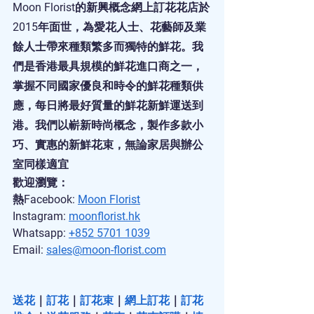
Moon Florist的新興概念網上訂花花店於
2015年面世，為愛花人士、花藝師及業
餘人士帶來種類繁多而獨特的鮮花。我
們是香港最具規模的鮮花進口商之一，
掌握不同國家優良和時令的鮮花種類供
應，每日將最好質量的鮮花新鮮運送到
港。我們以嶄新時尚概念，製作多款小
巧、實惠的新鮮花束，無論家居與辦公
室同樣適宜
歡迎瀏覽：
熱Facebook: 
Moon Florist
Instagram: 
moonflorist.hk
Whatsapp: 
+852 5701 1039
Email: 
sales@moon-florist.com
送花
｜
訂花
｜
訂花束
｜
網上訂花
｜
訂花