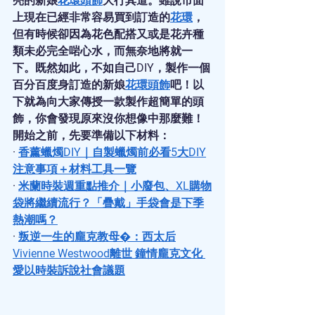
亮的新娘
花環頭飾
大行其道。雖說市面
上現在已經非常容易買到訂造的
花環
，
但有時候卻因為花色配搭又或是花卉種
類未必完全啱心水，而無奈地將就一
下。既然如此，不如自己DIY，製作一個
百分百度身訂造的新娘
花環頭飾
吧！以
下就為向大家傳授一款製作超簡單的頭
飾，你會發現原來沒你想像中那麼難！
開始之前，先要準備以下材料：
· 
香薰蠟燭DIY｜自製蠟燭前必看5大DIY
注意事項‌＋材料工具一覽
· 
米蘭時裝週重點推介｜小廢包、XL購物
袋將繼續流行？「疊戴」手袋會是下季
熱潮嗎？
· 
叛逆一生的龐克教母�：西太后
Vivienne Westwood離世 鐘情龐克文化 
愛以時裝訴說社會議題