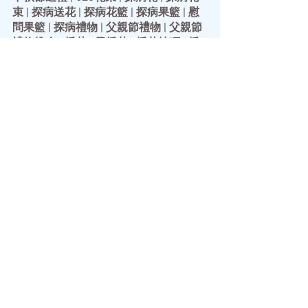
束
 | 
探病送花
 | 
探病花籃
 | 
探病果籃
 | 
慰
問果籃
 | 
探病禮物
 | 
父親節禮物
 | 
父親節
禮物推介
 | 
插花
 | 
學插花
 | 
插花技巧
 | 
插
花班
 | 
插花課程
 | 
插花教學
 | 
插花工作坊
| 
插花興趣班
 | 
花環
 ｜
花環製作
｜
花環頭
飾
 | 
聖誔花環
 | 
聖誔節花環
 | 
聖誔花環
DIY
 | 
聖誔花環班
 | 
聖誔花環手工
 | 
永生
花束
 | 
永生花花束
See All
Recent Posts