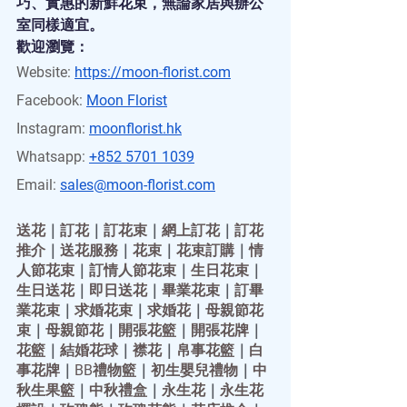
巧、實惠的新鮮花束，無論家居與辦公
室同樣適宜。
歡迎瀏覽：
Website:
https://moon-florist.com
Facebook:
Moon Florist
Instagram:
moonflorist.hk
Whatsapp:
+852 5701 1039
Email:
sales@moon-florist.com
送花
｜
訂花
｜
訂花束
｜
網上訂花
｜
訂花
推介
｜
送花服務
｜
花束
｜
花束訂購
｜
情
人節花束
｜
訂情人節花束
｜
生日花束
｜
生日送花
｜
即日送花
｜
畢業花束
｜
訂畢
業花束
｜
求婚花束
｜
求婚花
｜
母親節花
束
｜
母親節花
｜
開張花籃
｜
開張花牌
｜
花籃
｜
結婚花球
｜
襟花
｜
帛事花籃
｜
白
事花牌
｜
BB禮物籃
｜
初生嬰兒禮物
｜
中
秋生果籃
｜
中秋禮盒
｜
永生花
｜
永生花