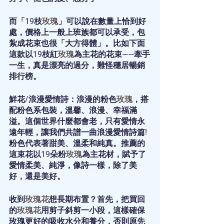
而「19枝
玫瑰
」可以說在數量上恰到好
處，價格上一般上班族都可以承受，包
紮成花束也很「大方得體」。比如下面
這款以19枝紅
玫瑰
為主花的花束——牽手
一生，真是漂亮的過分，難怪穩居暢銷
排行榜。
鮮花/浪漫愛情詩：浪漫的粉色
玫瑰
，搭
配粉色系包裝，溫馨、浪漫、幸福滿
溢。這個世界什麼都會老，只有愛情永
遠年輕，讓我們共譜一曲浪漫愛情詩篇! 
粉色代表著甜美、溫柔和純真。推薦的
這束花以19朵粉
玫瑰
為主花材，賦予了
愛情柔美、純淨，像詩一樣，除了美
好，還是美好。
收到
玫瑰花
想長期布置？首先，把買回
的
玫瑰花
用剪子斜剪一小段，這樣確保
玫瑰更好的吸收水分和養分，否則原先