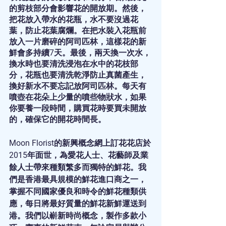
的剪枝部分會影響花的開放期。然後，
把花放入帶水的花瓶，水不要沒過花
葉，防止花葉腐爛。在把水裝入花瓶前
放入一片磨碎的阿司匹林，這樣花的新
鮮會多持續7天。最後，兩天換一次水，
換水時也要清洗浸泡在水中的花枝部
分，花瓶也要清洗乾淨防止真菌產生，
換好新水不要忘記放阿司匹林。每天有
噴壺在花朵上少量的噴些物狀水，如果
你要養一段時間，購買花時要買未開放
的，確保它的開花時間長。
Moon Florist的新興概念網上訂花花店於
2015年面世，為愛花人士、花藝師及業
餘人士帶來種類繁多而獨特的鮮花。我
們是香港最具規模的鮮花進口商之一，
掌握不同國家優良和時令的鮮花種類供
應，每日將最好質量的鮮花新鮮運送到
港。我們以嶄新時尚概念，製作多款小