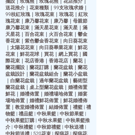
擺設
｜
玫瑰熊
｜
玫瑰花熊
｜
花店推介
｜
送花推介
｜
花束種類
｜
99支玫瑰求婚
｜
99枝紅玫瑰
｜
玫瑰花束
｜
玫瑰花
｜
紅玫
瑰花束
｜
康乃馨花束
｜
康乃馨
｜
母親節
康乃馨花束
｜
滿天星花束
｜
滿天星
｜
滿
天星花
｜
百合花束
｜
火百合花束
｜
鬱金
香花束
｜
紫色鬱金香花束
｜
向日葵花束
｜
太陽花花束
｜
向日葵畢業花束
｜
鮮花
花束
｜
鮮花花球
｜
買花
｜
網上買花
｜
國
際花束
｜
花店香港
｜
香港花店
｜
蘭花
｜
蘭花擺設
｜
蘭花訂購
｜
蘭花盆栽
｜
蘭花
盆栽設計
｜
蘭花盆栽組合
｜
蘭花小盆栽
｜
白蘭花盆栽
｜
過年蘭花盆栽
｜
藝術型
蘭花盆栽
｜
桌上型蘭花盆栽
｜
婚禮佈置
鮮花
｜
婚禮佈置
｜
婚禮場地佈置
｜
婚宴
場地佈置
｜
婚禮鮮花佈置
｜
鮮花婚禮佈
置
｜
教堂婚禮佈置
｜
結婚佈置
｜
禮籃
 | 
禮
物籃
 | 
禮品籃
 | 
中秋果籃
 | 
中秋節果籃
 | 
中秋果籃訂購
 | 
中秋水果籃
 | 
中秋果籃推
介
 | 
中秋禮籃
 | 
中秋節禮籃
 | 
中秋送禮
 | 
中秋節送禮
 | 
520花束
 | 
探病花
 | 
探病花