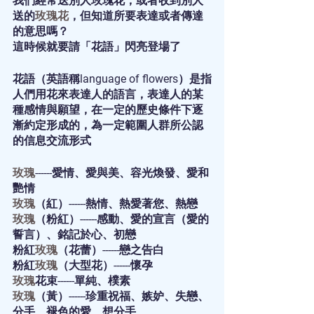
我們經常送別人玫瑰花，或者收到別人
送的
玫瑰花
，但知道所要表達或者傳達
的意思嗎？
這時候就要請「
花語
」閃亮登場了
花語（英語稱language of flowers）是指
人們用花來表達人的語言，表達人的某
種感情與願望，在一定的歷史條件下逐
漸約定形成的，為一定範圍人群所公認
的信息交流形式
玫瑰
------
愛情、愛與美、容光煥發、愛和
艷情
玫瑰
（紅）------熱情、熱愛著您、熱戀
玫瑰
（粉紅）------感動、愛的宣言（愛的
誓言）、銘記於心、初戀
粉紅
玫瑰
（花蕾）------戀之告白
粉紅
玫瑰
（大型花）------懷孕
玫瑰
花束------單純、樸素
玫瑰
（黃）------珍重祝福、嫉妒、失戀、
分手、褪色的愛、想分手