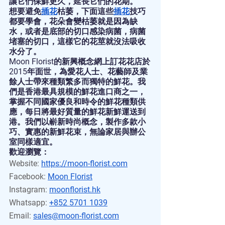
讓它們保鮮更久，延長它們的花期。
想要避免
插花
枯萎，下面這些
插花
技巧
都要學會，花朵會變枯萎就是因為缺
水，或者是底部的切口感染病菌，病菌
堵塞的切口，這樣它的花莖就沒法吸收
水分了。
Moon Florist的新興概念網上訂花花店於
2015年面世，為愛花人士、花藝師及業
餘人士帶來種類繁多而獨特的鮮花。我
們是香港最具規模的鮮花進口商之一，
掌握不同國家優良和時令的鮮花種類供
應，每日將最好質量的鮮花新鮮運送到
港。我們以嶄新時尚概念，製作多款小
巧、實惠的新鮮花束，無論家居與辦公
室同樣適宜。
歡迎瀏覽：
Website:
https://moon-florist.com
Facebook:
Moon Florist
Instagram:
moonflorist.hk
Whatsapp:
+852 5701 1039
Email:
sales@moon-florist.com