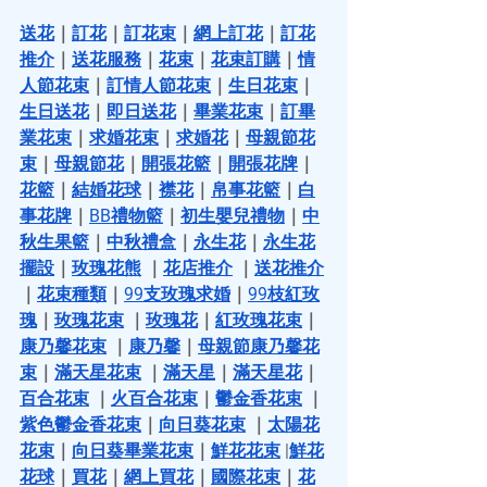
送花
｜
訂花
｜
訂花束
｜
網上訂花
｜
訂花
推介
｜
送花服務
｜
花束
｜
花束訂購
｜
情
人節花束
｜
訂情人節花束
｜
生日花束
｜
生日送花
｜
即日送花
｜
畢業花束
｜
訂畢
業花束
｜
求婚花束
｜
求婚花
｜
母親節花
束
｜
母親節花
｜
開張花籃
｜
開張花牌
｜
花籃
｜
結婚花球
｜
襟花
｜
帛事花籃
｜
白
事花牌
｜
BB禮物籃
｜
初生嬰兒禮物
｜
中
秋生果籃
｜
中秋禮盒
｜
永生花
｜
永生花
擺設
｜
玫瑰花熊
 ｜
花店推介
 ｜
送花推介
｜
花束種類
｜
99支玫瑰求婚
｜
99枝紅玫
瑰
｜
玫瑰花束
 ｜
玫瑰花
｜
紅玫瑰花束
｜
康乃馨花束
 ｜
康乃馨
｜
母親節康乃馨花
束
｜
滿天星花束
 ｜
滿天星
｜
滿天星花
｜
百合花束
 ｜
火百合花束
｜
鬱金香花束
 ｜
紫色鬱金香花束
｜
向日葵花束
 ｜
太陽花
花束
｜
向日葵畢業花束
｜
鮮花花束
 |
鮮花
花球
｜
買花
｜
網上買花
｜
國際花束
｜
花