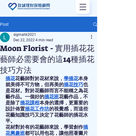
Post
sigmahk2021
Dec 22, 2022
4 min read
Moon Florist - 實用插花花
藝師必需要會的這14種插花
技巧方法
插花
花藝師對於花材來說，
學插花
本身
就美得不可方物，但再美的
插花技巧
也
是花材。對於花藝師而言不能稱之為花
藝作品。一個好的
插花班
花藝作品，不
是除了
插花課程
本身的選擇，更重要的
設計佈置
插花工作坊
的視覺感，而這些
花藝知識技巧又決定了花藝師的插花水
平。
花材對於有的花藝師來說，學習創作
插
花興趣班
都可以用包花，讓他照著圖片