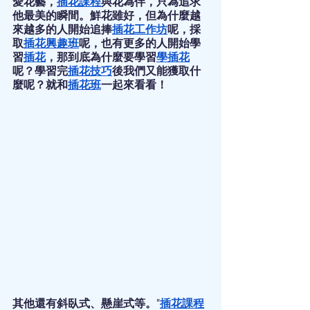
愛花藝，
插花課程
與花為伴，只為追求
他最美的瞬間。鮮花雖好，但為什麼越
來越多的人開始追捧
插花工作坊
呢，採
取
插花興趣班
呢，也有更多的人開始學
習
插花
，那到底為什麼要學習
學插花
呢？學習完
插花技巧
後我們又能獲取什
麼呢？就和
插花班
一起來看看！
其他還有斜臥式、懸崖式等。"
插花課程