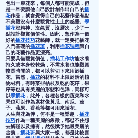
包出一束花來，每個人都可能完成，但
是一旦要讓他自己設計創作出自己的
插
花
作品，就會覺得自己的花藝作品有點
不美觀沒有什麼觀賞性土土的感覺。
學
插花
沒精神、沒氣質，沒層次，少了一
點設計觀賞價值性。因此，想作為一個
好的
插花技巧
花藝師，就一定要把插花
入門基礎的
插花班
，利用
插花課程
讓自
己的花藝作品更漂亮。
只要具備觀賞價值，
插花工作坊
能水養
持久或本身較乾燥，不需水養也能觀賞
較長時間的，都可以剪切下來用於插
花。當然，
插花
的材料不止限於活的植
物材料，有時某些枯枝及乾的花序，果
序等也具有美麗的形態和色澤，同樣可
以
學插花
，此外，各種各樣的蔬菜和水
果也可以作為素材像黃瓜、南瓜、茄
子、蘋果、香蕉等都可用來插花。
人生與花為伴，何不是一種樂趣，
插花
技巧
作為一種美麗的象徵，都忍不住想
去觸碰以及擁有，然後賦予她最美麗的
含義，
插花班
與大家一樣，都是比較喜