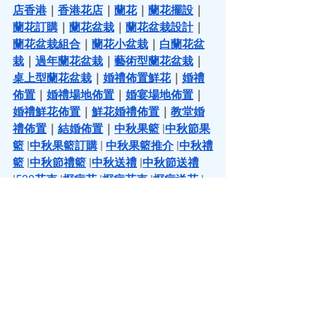
店香港
｜
香港花店
｜
蘭花
｜
蘭花擺設
｜
蘭花訂購
｜
蘭花盆栽
｜
蘭花盆栽設計
｜
蘭花盆栽組合
｜
蘭花小盆栽
｜
白蘭花盆
栽
｜
過年蘭花盆栽
｜
藝術型蘭花盆栽
｜
桌上型蘭花盆栽
｜
婚禮佈置鮮花
｜
婚禮
佈置
｜
婚禮場地佈置
｜
婚宴場地佈置
｜
婚禮鮮花佈置
｜
鮮花婚禮佈置
｜
教堂婚
禮佈置
｜
結婚佈置
｜
中秋果籃
 |
中秋節果
籃
 |
中秋果籃訂購
 | 
中秋果籃推介
 |
中秋禮
籃
 |
中秋節禮籃
 |
中秋送禮
 |
中秋節送禮
|
520花束
 |
探病花
 |
探病花束
 |
探病送花
 |
探病花籃
 |
探病果籃
 |
慰問果籃
 |
探病禮物
|
父親節禮物
 |
 父親節禮物推介
 |
插花
 |
學
插花
 |
插花技巧
 |
插花班
 |
插花課程
 |
插花
教學
 |
插花工作坊
 |
插花興趣班
 |
花環
｜
花
環製作
｜
花環頭飾
 |
聖誔花環
 |
聖誔節花
環
 |
聖誔花環DIY
 |
聖誔花環班
 |
聖誔花環
手工
 |
新年插花
 |
過年插花
 |
春節插花
 |
浮
游花瓶
 |
浮游花瓶製作
 |
永生花束
 |
永生花