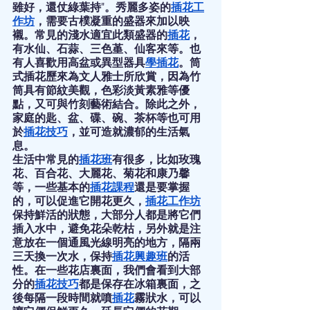
雖好，還仗綠葉持"。秀麗多姿的
插花工
作坊
，需要古樸凝重的盛器來加以映
襯。常見的淺水適宜此類盛器的
插花
，
有水仙、石蒜、三色堇、仙客來等。也
有人喜歡用高盆或異型器具
學插花
。筒
式插花歷來為文人雅士所欣賞，因為竹
筒具有節紋美觀，色彩淡黃素雅等優
點，又可與竹刻藝術結合。除此之外，
家庭的匙、盆、碟、碗、茶杯等也可用
於
插花技巧
，並可造就濃郁的生活氣
息。
生活中常見的
插花班
有很多，比如玫瑰
花、百合花、大麗花、菊花和康乃馨
等，一些基本的
插花課程
還是要掌握
的，可以促進它開花更久，
插花工作坊
保持鮮活的狀態，大部分人都是將它們
插入水中，避免花朵乾枯，另外就是注
意放在一個通風光線明亮的地方，隔兩
三天換一次水，保持
插花興趣班
的活
性。在一些花店裏面，我們會看到大部
分的
插花技巧
都是保存在冰箱裏面，之
後每隔一段時間就噴
插花
霧狀水，可以