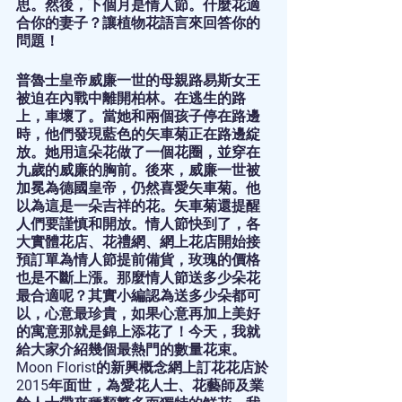
思。然後，下個月是情人節。什麼花適
合你的妻子？讓植物花語言來回答你的
問題！
普魯士皇帝威廉一世的母親路易斯女王
被迫在內戰中離開柏林。在逃生的路
上，車壞了。當她和兩個孩子停在路邊
時，他們發現藍色的矢車菊正在路邊綻
放。她用這朵花做了一個花圈，並穿在
九歲的威廉的胸前。後來，威廉一世被
加冕為德國皇帝，仍然喜愛矢車菊。他
以為這是一朵吉祥的花。矢車菊還提醒
人們要謹慎和開放。情人節快到了，各
大實體花店、花禮網、網上花店開始接
預訂單為情人節提前備貨，玫瑰的價格
也是不斷上漲。那麼情人節送多少朵花
最合適呢？其實小編認為送多少朵都可
以，心意最珍貴，如果心意再加上美好
的寓意那就是錦上添花了！今天，我就
給大家介紹幾個最熱門的數量花束。
Moon Florist的新興概念網上訂花花店於
2015年面世，為愛花人士、花藝師及業