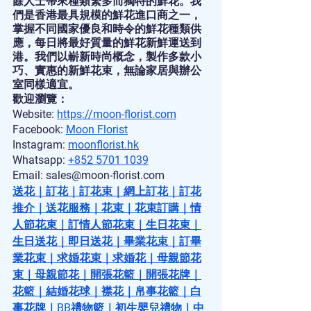
餘人士帶來種類繁多而獨特的鮮花。我
們是香港最具規模的鮮花進口商之一，
掌握不同國家優良和時令的鮮花種類供
應，每日將最好質量的鮮花新鮮運送到
港。我們以嶄新時尚概念，製作多款小
巧、實惠的新鮮花束，無論家居與辦公
室同樣適宜。
歡迎瀏覽：
Website: 
https://moon-florist.com
Facebook: 
Moon Florist
Instagram: 
moonflorist.hk
Whatsapp: 
+852 5701 1039
Email: sales@moon-florist.com
送花
｜
訂花
｜
訂花束
｜
網上訂花
｜
訂花
推介
｜
送花服務
｜
花束
｜
花束訂購
｜
情
人節花束
｜
訂情人節花束
｜
生日花束
｜
生日送花
｜
即日送花
｜
畢業花束
｜
訂畢
業花束
｜
求婚花束
｜
求婚花
｜
母親節花
束
｜
母親節花
｜
開張花籃
｜
開張花牌
｜
花籃
｜
結婚花球
｜
襟花
｜
帛事花籃
｜
白
事花牌
｜
BB禮物籃
｜
初生嬰兒禮物
｜
中