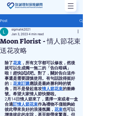
Post
sigmahk2021
Jan 3, 2023
4 min read
Moon Florist - 情人節花束
送花攻略
除了
花束
，所有文字都可以修改，然後
就可以生成獨一無二的「告白暗碼」
啦！趕快試試吧。對了，關於告白這件
事還是需要謹慎使用。有句話說得挺好
的：
花束訂購
應該是最終勝利時的號
角，而不是發起進攻
情人節花束
的衝鋒
號。希望大家情人節快樂啦。
2月14日情人節來了，選擇一束或者一盒
合適
訂情人節花束
作為禮物不僅能夠給
彼此帶來良好的浪漫氛圍，
花束
也可以
增進彼此的友誼，甚至能帶來驚喜。但