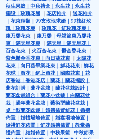
秋生果籃
｜
中秋禮盒
｜
永生花
｜
永生花
擺設
｜
玫瑰花熊
 ｜
花店推介
 ｜
送花推介
｜
花束種類
｜
99支玫瑰求婚
｜
99枝紅玫
瑰
｜
玫瑰花束
 ｜
玫瑰花
｜
紅玫瑰花束
｜
康乃馨花束
 ｜
康乃馨
｜
母親節康乃馨花
束
｜
滿天星花束
 ｜
滿天星
｜
滿天星花
｜
百合花束
 ｜
火百合花束
｜
鬱金香花束
 ｜
紫色鬱金香花束
｜
向日葵花束
 ｜
太陽花
花束
｜
向日葵畢業花束
｜
鮮花花束
 | 
鮮花
花球
｜
買花
｜
網上買花
｜
國際花束
｜
花
店香港
｜
香港花店
｜
蘭花
｜
蘭花擺設
｜
蘭花訂購
｜
蘭花盆栽
｜
蘭花盆栽設計
｜
蘭花盆栽組合
｜
蘭花小盆栽
｜
白蘭花盆
栽
｜
過年蘭花盆栽
｜
藝術型蘭花盆栽
｜
桌上型蘭花盆栽
｜
婚禮佈置鮮花
｜
婚禮
佈置
｜
婚禮場地佈置
｜
婚宴場地佈置
｜
婚禮鮮花佈置
｜
鮮花婚禮佈置
｜
教堂婚
禮佈置
｜
結婚佈置
｜
中秋果籃
 | 
中秋節果