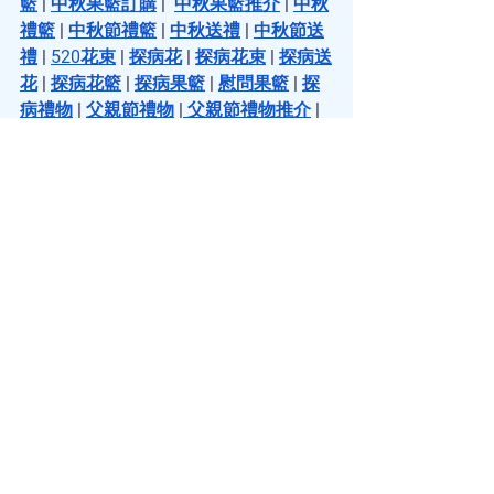
籃
 | 
中秋果籃訂購
 |  
中秋果籃推介
 | 
中秋
禮籃
 | 
中秋節禮籃
 | 
中秋送禮
 | 
中秋節送
禮
 | 
520花束
 | 
探病花
 | 
探病花束
 | 
探病送
花
 | 
探病花籃
 | 
探病果籃
 | 
慰問果籃
 | 
探
病禮物
 | 
父親節禮物
 |
 父親節禮物推介
 | 
插花
 | 
學插花
 | 
插花技巧
 | 
插花班
 | 
插花
課程
 | 
插花教學
 | 
插花工作坊
 | 
插花興趣
班
 | 
花環
｜
花環製作
｜
花環頭飾
 | 
聖誔花
環
 | 
聖誔節花環
 | 
聖誔花環DIY
 | 
聖誔花
環班
 | 
聖誔花環手工
 | 
新年插花
 | 
過年插
花
 | 
春節插花
 | 
浮游花瓶
 | 
浮游花瓶製作
| 
永生花束
 | 
永生花花束
See All
Recent Posts