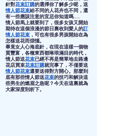
針對
花束訂購
的選擇你了解多少呢，送
情人節花束
給不同的人花卉也不同，還
有一些應該注意的宜忌你知道嗎……
情人節馬上就要到了，很多女孩又開始
期待在這個浪漫的節日裏收到愛人的
訂
情人節花束
，可也有很多男孩開始在為
怎樣送花而煩惱。
畢竟女人心海底針，在現在這樣一個物
質豐富，各種東西都琳琅滿目的時代，
情人節送
花束
已經不再是簡單地去路邊
花店買束
花束訂購
就完事了，不僅要送
情人節花束
還要送得對方開心。那麼到
底有那些情人節送
花束
的技巧和解決這
些男生的燃眉之急呢？今天在這裏就為
大家深度剖析下。