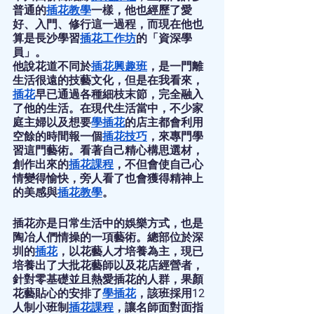
普通的
插花教學
一樣，他也經歷了愛
好、入門、修行這一過程，而現在他也
算是長沙學習
插花工作坊
的「資深學
員」。
他說花道不同於
插花興趣班
，是一門離
生活很遠的技藝文化，但是在我看來，
插花
早已通過各種細枝末節，完全融入
了他的生活。在現代生活當中，不少家
庭主婦以及想要
學插花
的店主都會利用
空餘的時間報一個
插花技巧
，來專門學
習這門藝術。看著自己精心構思選材，
創作出來的
插花課程
，不但會使自己心
情變得愉快，旁人看了也會獲得精神上
的美感與
插花教學
。
插花亦是日常生活中的娛樂方式，也是
陶冶人們情操的一項藝術。總部位於深
圳的
插花
，以花藝人才培養為主，現已
培養出了大批花藝師以及花店經營者，
針對零基礎並且熱愛插花的人群，果顏
花藝貼心的安排了
學插花
，該班採用12
人制小班制
插花課程
，讓名師面對面指