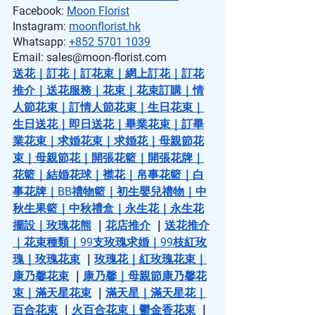
Facebook: 
Moon Florist
Instagram: 
moonflorist.hk
Whatsapp: 
+852 5701 1039
Email: sales@moon-florist.com
送花
｜
訂花
｜
訂花束
｜
網上訂花
｜
訂花
推介
｜
送花服務
｜
花束
｜
花束訂購
｜
情
人節花束
｜
訂情人節花束
｜
生日花束
｜
生日送花
｜
即日送花
｜
畢業花束
｜
訂畢
業花束
｜
求婚花束
｜
求婚花
｜
母親節花
束
｜
母親節花
｜
開張花籃
｜
開張花牌
｜
花籃
｜
結婚花球
｜
襟花
｜
帛事花籃
｜
白
事花牌
｜
BB禮物籃
｜
初生嬰兒禮物
｜
中
秋生果籃
｜
中秋禮盒
｜
永生花
｜
永生花
擺設
｜
玫瑰花熊
 ｜
花店推介
 ｜
送花推介
｜
花束種類
｜
99支玫瑰求婚
｜
99枝紅玫
瑰
｜
玫瑰花束
 ｜
玫瑰花
｜
紅玫瑰花束
｜
康乃馨花束
 ｜
康乃馨
｜
母親節康乃馨花
束
｜
滿天星花束
 ｜
滿天星
｜
滿天星花
｜
百合花束
 ｜
火百合花束
｜
鬱金香花束
 ｜