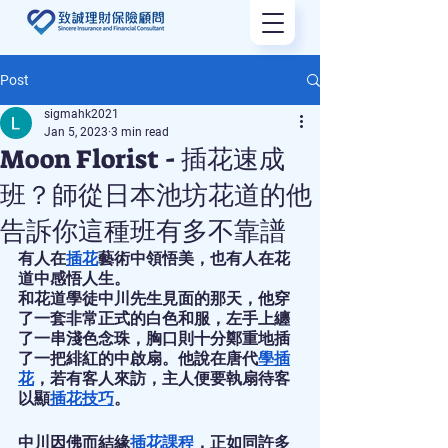
Post
sigmahk2021
Jan 5, 2023
3 min read
Moon Florist - 插花速成
班？師從日本池坊花道的他
告訴你這種班有多不靠譜
有人在
插花
藝術中領悟美，也有人在花
道中感悟人生。
和花道學徒中川先生見面的那天，他穿
了一套非常正式的白色和服，左手上纏
了一串淺色念珠，胸口則十分鄭重地插
了一把緋紅的中啟扇。他說在唐代
學插
花
，若有客人來訪，主人便要執扇待客
以顯
插花技巧
。
中川因佛而結緣
插花課程
，正如同許多