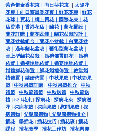
紫色鬱金香花束
｜
向日葵花束
 ｜
太陽花
花束
｜
向日葵畢業花束
｜
鮮花花束
 | 
鮮花
花球
｜
買花
｜
網上買花
｜
國際花束
｜
花
店香港
｜
香港花店
｜
蘭花
｜
蘭花擺設
｜
蘭花訂購
｜
蘭花盆栽
｜
蘭花盆栽設計
｜
蘭花盆栽組合
｜
蘭花小盆栽
｜
白蘭花盆
栽
｜
過年蘭花盆栽
｜
藝術型蘭花盆栽
｜
桌上型蘭花盆栽
｜
婚禮佈置鮮花
｜
婚禮
佈置
｜
婚禮場地佈置
｜
婚宴場地佈置
｜
婚禮鮮花佈置
｜
鮮花婚禮佈置
｜
教堂婚
禮佈置
｜
結婚佈置
｜
中秋果籃
 | 
中秋節果
籃
 | 
中秋果籃訂購
 |  
中秋果籃推介
 | 
中秋
禮籃
 | 
中秋節禮籃
 | 
中秋送禮
 | 
中秋節送
禮
 | 
520花束
 | 
探病花
 | 
探病花束
 | 
探病送
花
 | 
探病花籃
 | 
探病果籃
 | 
慰問果籃
 | 
探
病禮物
 | 
父親節禮物
 |
 父親節禮物推介
 | 
插花
 | 
學插花
 | 
插花技巧
 | 
插花班
 | 
插花
課程
 | 
插花教學
 | 
插花工作坊
 | 
插花興趣