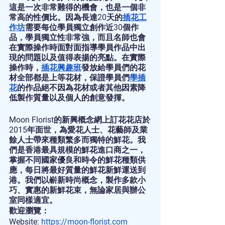
這是一次非常難得的機會，也是一個非
常高的性價比。因為長達20天的
插花工
作坊
需要每位學員獨立創作近30個作
品，學員獨立性非常強，而且名師也會
在實際操作時面對面指導學員作品中出
現的問題以及值得表揚的亮點。在實際
操作時，
插花興趣班
發放給學員們的花
材全部都是上等花材，保證學員們
學插
花
的作品絕不因為花材或者其他因素降
低製作質量以及個人的創意發揮。
Moon Florist的新興概念網上訂花花店於
2015年面世，為愛花人士、花藝師及業
餘人士帶來種類繁多而獨特的鮮花。我
們是香港最具規模的鮮花進口商之一，
掌握不同國家優良和時令的鮮花種類供
應，每日將最好質量的鮮花新鮮運送到
港。我們以嶄新時尚概念，製作多款小
巧、實惠的新鮮花束，無論家居與辦公
室同樣適宜。
歡迎瀏覽：
Website: 
https://moon-florist.com