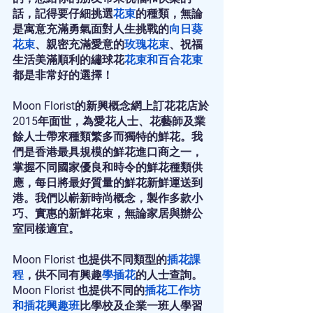
話，記得要仔細挑選
花束
的種類，無論
是寓意充滿勇氣面對人生挑戰的
向日葵
花束
、親密充滿愛意的
玫瑰花束
、祝福
生活美滿順利的繡球花
花束
和
百合花束
都是非常好的選擇！
Moon Florist的新興概念網上訂花花店於
2015年面世，為愛花人士、花藝師及業
餘人士帶來種類繁多而獨特的鮮花。我
們是香港最具規模的鮮花進口商之一，
掌握不同國家優良和時令的鮮花種類供
應，每日將最好質量的鮮花新鮮運送到
港。我們以嶄新時尚概念，製作多款小
巧、實惠的新鮮花束，無論家居與辦公
室同樣適宜。
Moon Florist 也提供不同類型的
插花課
程
，供不同有興趣
學插花
的人士查詢。
Moon Florist 也提供不同的
插花工作坊
和插花興趣班
比學校及企業一班人學習