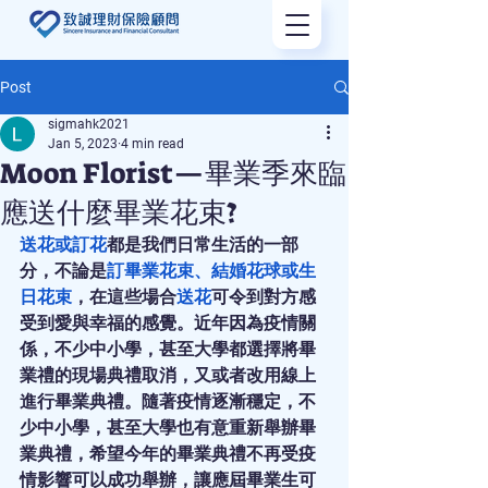
Post
sigmahk2021
Jan 5, 2023
4 min read
Moon Florist—畢業季來臨
應送什麼畢業花束?
送花或訂花
都是我們日常生活的一部
分，不論是
訂畢業花束
、
結婚花球
或
生
日花束
，在這些場合
送花
可令到對方感
受到愛與幸福的感覺。近年因為疫情關
係，不少中小學，甚至大學都選擇將畢
業禮的現場典禮取消，又或者改用線上
進行畢業典禮。隨著疫情逐漸穩定，不
少中小學，甚至大學也有意重新舉辦畢
業典禮，希望今年的畢業典禮不再受疫
情影響可以成功舉辦，讓應屆畢業生可