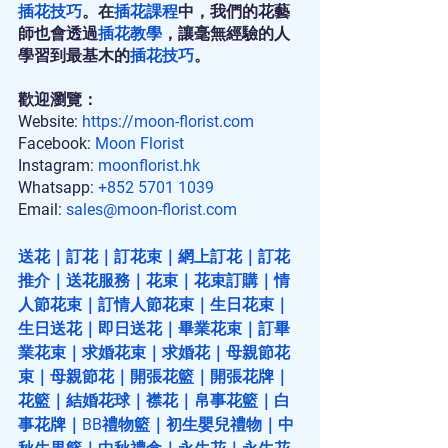
插花技巧
。在
插花課程
中，我們的花藝
師也會透過
插花教學
，讓毫無經驗的人
學習到最基木的
插花技巧
。
歡迎瀏覽：
Website: 
https://moon-florist.com
Facebook: 
Moon Florist
Instagram: 
moonflorist.hk
Whatsapp: 
+852 5701 1039
Email: 
sales@moon-florist.com
送花
｜
訂花
｜
訂花束
｜
網上訂花
｜
訂花
推介
｜
送花服務
｜
花束
｜
花束訂購
｜
情
人節花束
｜
訂情人節花束
｜
生日花束
｜
生日送花
｜
即日送花
｜
畢業花束
｜
訂畢
業花束
｜
求婚花束
｜
求婚花
｜
母親節花
束
｜
母親節花
｜
開張花籃
｜
開張花牌
｜
花籃
｜
結婚花球
｜
襟花
｜
帛事花籃
｜
白
事花牌
｜
BB禮物籃
｜
初生嬰兒禮物
｜
中