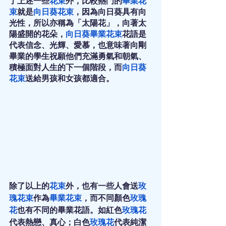
了上述一些
花束
外，比較熱門的
畢業花
束
就是
向日葵花束
，因為向日葵具有向
光性，所以亦稱為「太陽花」，向著太
陽盛開的花朵，
向日葵畢業花束
花語是
代表信念、光輝、愛慕，也意味著向剛
畢業的學生祝願他們充滿勇氣和朝氣、
積極面對人生的下一個階段，而
向日葵
花束
送給男孩和女孩都適合。  
除了以上的
花束
外，也有一些人會送
玫
瑰花束
作為
畢業花束
，而不同顏色
玫瑰
花
也有不同的畢業花語。如紅色
玫瑰花
代表熱戀、真心；白色
玫瑰花
代表純潔