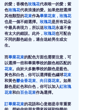
的愛；香檳色
玫瑰花
代表唯一的愛；紫
色
玫瑰花
代表浪漫的愛。如果您想選擇
其他類型的
花束
作為
畢業花束
，
玫瑰花
也是一個不錯選擇。
玫瑰花
是所有花朵
中最具表現力，所以送
玫瑰花
永遠不會
有太大的錯誤。此外，
玫瑰花
也可配合
不同的顏色組合，適合送給男生或女
生。
而
畢業花束
的配色方面也需要注意，可
以選擇一些和畢業學校的顏色相匹配的
花束
。由於大多數學校的顏色是藍色、
黃色和白色，你可以選擇藍色繍球
花束
和黃色
鬱金香花束
、
向日葵花束
。如果
顏色是紅色和白色，你可以加入
紅玫瑰
花束
和白
百合花束
作為選擇。
訂畢業花束
的花語和心意都是非常重要
的，想給你的朋友帶來祝福和快樂的