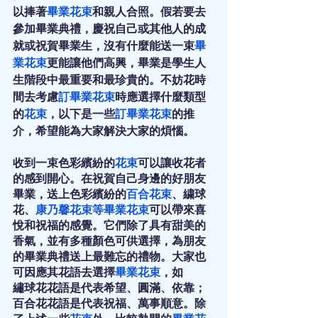
以捧著
畢業花束
和親人合照。假若要去
參加畢業典禮，慶祝自己或其他人的成
就或祝賀畢業生，沒有什麼能送一束
畢
業花束
更能讓他們高興，畢業是學生人
生階段中最重要和最珍貴的。不妨花時
間去考慮
訂畢業花束
時應選擇什麼類型
的
花束
，以下是一些
訂畢業花束
的推
介，希望能為大家解決大家的煩惱。
收到一束色彩繽紛的
花束
可以讓收花者
的感到開心。在祝賀自己身邊的好朋友
畢業，送上色彩繽紛的
百合花束
、繍球
花、
康乃馨花束
等
畢業花束
可以帶來喜
悅和祝福的感覺。它們除了具有甜美的
香氣，並有多種顏色可供選擇，為朋友
的畢業典禮送上最難忘的禮物。大家也
可因應其花語去選擇
畢業花束
，如
繡球花花語是代表希望、圓滿、依靠；
百合花花語是代表祝福、萬事順意。除