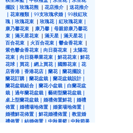
秋生果籃
｜
中秋禮盒
｜
永生花
｜
永生花
擺設
｜
玫瑰花熊
 ｜
花店推介
 ｜
送花推介
｜
花束種類
｜
99支玫瑰求婚
｜
99枝紅玫
瑰
｜
玫瑰花束
 ｜
玫瑰花
｜
紅玫瑰花束
｜
康乃馨花束
 ｜
康乃馨
｜
母親節康乃馨花
束
｜
滿天星花束
 ｜
滿天星
｜
滿天星花
｜
百合花束
 ｜
火百合花束
｜
鬱金香花束
 ｜
紫色鬱金香花束
｜
向日葵花束
 ｜
太陽花
花束
｜
向日葵畢業花束
｜
鮮花花束
 | 
鮮花
花球
｜
買花
｜
網上買花
｜
國際花束
｜
花
店香港
｜
香港花店
｜
蘭花
｜
蘭花擺設
｜
蘭花訂購
｜
蘭花盆栽
｜
蘭花盆栽設計
｜
蘭花盆栽組合
｜
蘭花小盆栽
｜
白蘭花盆
栽
｜
過年蘭花盆栽
｜
藝術型蘭花盆栽
｜
桌上型蘭花盆栽
｜
婚禮佈置鮮花
｜
婚禮
佈置
｜
婚禮場地佈置
｜
婚宴場地佈置
｜
婚禮鮮花佈置
｜
鮮花婚禮佈置
｜
教堂婚
禮佈置
｜
結婚佈置
｜
中秋果籃
 | 
中秋節果
籃
 | 
中秋果籃訂購
 |  
中秋果籃推介
 | 
中秋