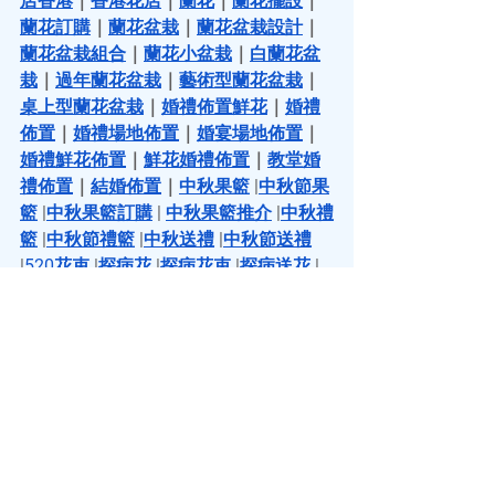
店香港
｜
香港花店
｜
蘭花
｜
蘭花擺設
｜
蘭花訂購
｜
蘭花盆栽
｜
蘭花盆栽設計
｜
蘭花盆栽組合
｜
蘭花小盆栽
｜
白蘭花盆
栽
｜
過年蘭花盆栽
｜
藝術型蘭花盆栽
｜
桌上型蘭花盆栽
｜
婚禮佈置鮮花
｜
婚禮
佈置
｜
婚禮場地佈置
｜
婚宴場地佈置
｜
婚禮鮮花佈置
｜
鮮花婚禮佈置
｜
教堂婚
禮佈置
｜
結婚佈置
｜
中秋果籃
 |
中秋節果
籃
 |
中秋果籃訂購
 | 
中秋果籃推介
 |
中秋禮
籃
 |
中秋節禮籃
 |
中秋送禮
 |
中秋節送禮
|
520花束
 |
探病花
 |
探病花束
 |
探病送花
 |
探病花籃
 |
探病果籃
 |
慰問果籃
 |
探病禮物
|
父親節禮物
 |
 父親節禮物推介
 |
插花
 |
學
插花
 |
插花技巧
 |
插花班
 |
插花課程
 |
插花
教學
 |
插花工作坊
 |
插花興趣班
 |
花環
｜
花
環製作
｜
花環頭飾
 |
聖誔花環
 |
聖誔節花
環
 |
聖誔花環DIY
 |
聖誔花環班
 |
聖誔花環
手工
 |
新年插花
 |
過年插花
 |
春節插花
 |
浮
游花瓶
 |
浮游花瓶製作
 |
永生花束
 |
永生花