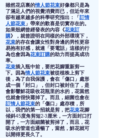
雖然花店裏的
情人節花束
好像都只是為
了滿足人們的視覺消費而已，但近年來
卻有越來越多的科學研究指出：「
訂情
人節花束
」帶來的歡喜是切實存在的。
如果殼網曾經發表的內容《
花束訂
購
》，就曾證明在同樣的外部環境下，
花束
的存在會讓女性對身邊的男性更容
易抱有好感，就連「要電話」這樣的行
為也會因為
花束訂購
的助力而提高成功
率。
花束
插入瓶中前，要把花腳重新剪一
下。因為
情人節花束
被從植株上剪下
後，為了自我保護，會在「傷口」處形
成一個「封口」，但封口被封住了，是
會影響鮮花吸收花瓶里的水的，花當然
也就會很快蔫掉了。而且，細菌也會在
訂情人節花束
的「傷口」處存積，所
以，我們的第一招就是剪，把
花束
花腳
傾斜45度角剪短2-3厘米，一方面封口打
開了，一方面細菌被剪掉了，而且，花
吸水的管道也通暢了，當然，鮮花就可
以開得更長久了。