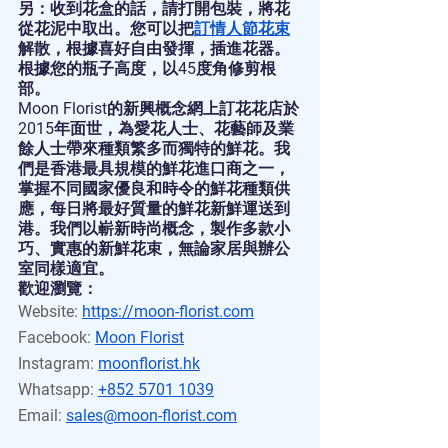
另：收到花盒的話，請打開包裝，將花
從花泥中取出。您可以把
訂情人節花束
解散，根據喜好自由發揮，插進花器。 
根據您的瓶子高度，以45度角修剪根
部。
Moon Florist的新興概念網上訂花花店於
2015年面世，為愛花人士、花藝師及業
餘人士帶來種類繁多而獨特的鮮花。我
們是香港最具規模的鮮花進口商之一，
掌握不同國家優良和時令的鮮花種類供
應，每日將最好質量的鮮花新鮮運送到
港。我們以嶄新時尚概念，製作多款小
巧、實惠的新鮮花束，無論家居與辦公
室同樣適宜。
歡迎瀏覽：
Website:
https://moon-florist.com
Facebook:
Moon Florist
Instagram:
moonflorist.hk
Whatsapp:
+852 5701 1039
Email:
sales@moon-florist.com