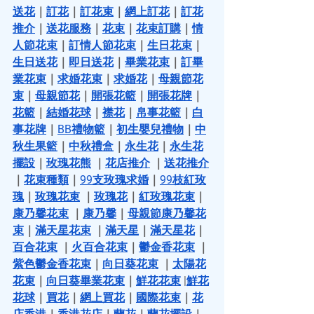
送花
｜
訂花
｜
訂花束
｜
網上訂花
｜
訂花
推介
｜
送花服務
｜
花束
｜
花束訂購
｜
情
人節花束
｜
訂情人節花束
｜
生日花束
｜
生日送花
｜
即日送花
｜
畢業花束
｜
訂畢
業花束
｜
求婚花束
｜
求婚花
｜
母親節花
束
｜
母親節花
｜
開張花籃
｜
開張花牌
｜
花籃
｜
結婚花球
｜
襟花
｜
帛事花籃
｜
白
事花牌
｜
BB禮物籃
｜
初生嬰兒禮物
｜
中
秋生果籃
｜
中秋禮盒
｜
永生花
｜
永生花
擺設
｜
玫瑰花熊
 ｜
花店推介
 ｜
送花推介
｜
花束種類
｜
99支玫瑰求婚
｜
99枝紅玫
瑰
｜
玫瑰花束
 ｜
玫瑰花
｜
紅玫瑰花束
｜
康乃馨花束
 ｜
康乃馨
｜
母親節康乃馨花
束
｜
滿天星花束
 ｜
滿天星
｜
滿天星花
｜
百合花束
 ｜
火百合花束
｜
鬱金香花束
 ｜
紫色鬱金香花束
｜
向日葵花束
 ｜
太陽花
花束
｜
向日葵畢業花束
｜
鮮花花束
 |
鮮花
花球
｜
買花
｜
網上買花
｜
國際花束
｜
花