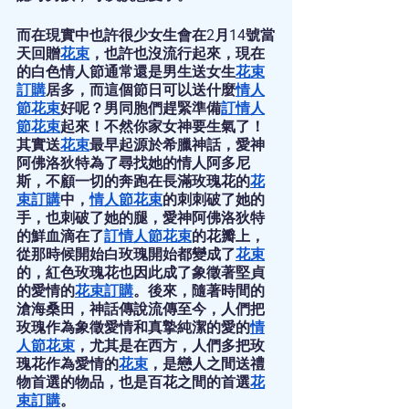
而在現實中也許很少女生會在2月14號當
天回贈
花束
，也許也沒流行起來，現在
的白色情人節通常還是男生送女生
花束
訂購
居多，而這個節日可以送什麼
情人
節花束
好呢？男同胞們趕緊準備
訂情人
節花束
起來！不然你家女神要生氣了！
其實送
花束
最早起源於希臘神話，愛神
阿佛洛狄特為了尋找她的情人阿多尼
斯，不顧一切的奔跑在長滿玫瑰花的
花
束訂購
中，
情人節花束
的刺刺破了她的
手，也刺破了她的腿，愛神阿佛洛狄特
的鮮血滴在了
訂情人節花束
的花瓣上，
從那時候開始白玫瑰開始都變成了
花束
的，紅色玫瑰花也因此成了象徵著堅貞
的愛情的
花束訂購
。後來，隨著時間的
滄海桑田，神話傳說流傳至今，人們把
玫瑰作為象徵愛情和真摯純潔的愛的
情
人節花束
，尤其是在西方，人們多把玫
瑰花作為愛情的
花束
，是戀人之間送禮
物首選的物品，也是百花之間的首選
花
束訂購
。