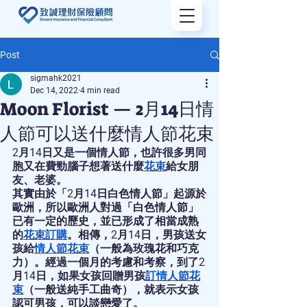
Post
sigmahk2021
Dec 14, 2022
4 min read
Moon Florist — 2月14日情
人節可以送什麼情人節花束
2月14日又是一個情人節，也許很多男同
胞又在費勁腦子想著送什麼
花束
給女朋
友、老婆。
其實由於「2月14日白色情人節」起源於
歐洲，所以歐洲人對過「白色情人節」
已有一定的歷史，並已形成了相當成熟
的
花束訂購
。相傳，2月14日，男孩送女
孩給
情人節花束
（一般為玫瑰花和巧克
力）。經過一個月的考慮和考察，到了2
月14日，如果女孩回贈男孩
訂情人節花
束
（一般送純手工曲奇），就表示女孩
認可男孩，可以談戀愛了。