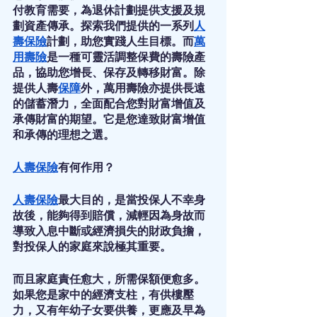
付教育需要，為退休計劃提供支援及規
劃資產傳承。探索我們提供的一系列
人
壽保險
計劃，助您實踐人生目標。而
萬
用壽險
是一種可靈活調整保費的壽險產
品，協助您增長、保存及轉移財富。除
提供人壽
保障
外，萬用壽險亦提供長遠
的儲蓄潛力，全面配合您對財富增值及
承傳財富的期望。它是您達致財富增值
和承傳的理想之選。
人壽保險
有何作用？
人壽保險
最大目的，是當投保人不幸身
故後，能夠得到賠償，減輕因為身故而
導致入息中斷或經濟損失的財政負擔，
對投保人的家庭來說極其重要。
而且家庭責任愈大，所需保額便愈多。
如果您是家中的經濟支柱，有供樓壓
力，又有年幼子女要供養，更應及早為