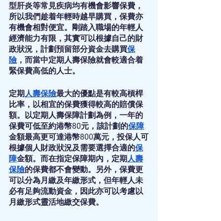
型肝炎等常見疾病均有機會影響保費，
所以我們趁着年輕時越早購買，保費亦
有機會相對便宜。剛踏入職場的年輕人
經濟能力有限，其實可以根據自己的財
政狀況，計劃預留部分資金去購買
保
險
，而當中定期人壽保險就會較適合着
緊保費高低的人士。
定期
人壽保險
最大的優點是有較高槓桿
比率，以相宜的保費獲得較高的賠償保
額。以定期人壽保障計劃為例，一年的
保費可低至約港幣80元，該計劃的
保障
金額最高更可達港幣800萬元，投保人可
根據個人財政狀況及需要選擇合適的
保
障
金額。而在指定保障期內，定期
人壽
保險
的保費都不會變動。另外，保費更
可以分為月繳及年繳形式，但年輕人未
必有足夠流動資金，因此亦可以考慮以
月繳形式靈活地繳交保費。