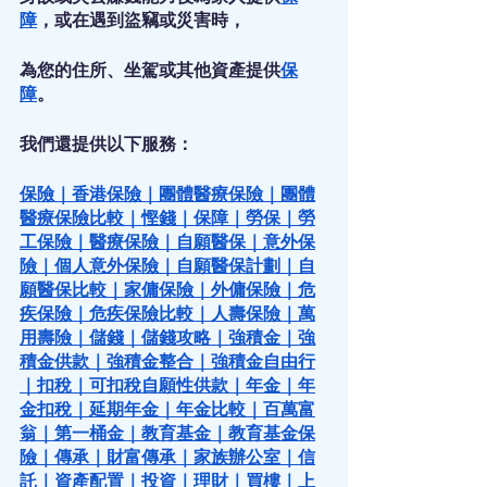
障
，或在遇到盜竊或災害時，
為您的住所、坐駕或其他資產提供
保
障
。
我們還提供以下服務：
保險
｜
香港保險
｜
團體醫療保險
｜
團體
醫療保險比較
｜
慳錢
｜
保障
｜
勞保
｜
勞
工保險
｜
醫療保險
｜
自願醫保
｜
意外保
險
｜
個人意外保險
｜
自願醫保計劃
｜
自
願醫保比較
｜
家傭保險
｜
外傭保險
｜
危
疾保險
｜
危疾保險比較
｜
人壽保險
｜
萬
用壽險
｜
儲錢
｜
儲錢攻略
｜
強積金
｜
強
積金供款
｜
強積金整合
｜
強積金自由行
｜
扣稅
｜
可扣稅自願性供款
｜
年金
｜
年
金扣稅
｜
延期年金
｜
年金比較
｜
百萬富
翁
｜
第一桶金
｜
教育基金
｜
教育基金保
險
｜
傳承
｜
財富傳承
｜
家族辦公室
｜
信
託
｜
資產配置
｜
投資
｜
理財
｜
買樓
｜
上