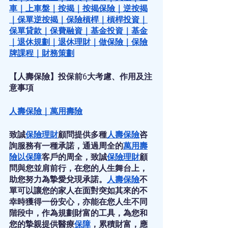
車
｜
上車盤
｜
按揭
｜
按揭保險
｜
逆按揭
｜
保單逆按揭
｜
保險槓桿
｜
槓桿投資
｜
保單貸款
｜
保費融資
｜
基金投資
｜
基金
｜
退休規劃
｜
退休理財
｜
做保險
｜
保險
牌課程
｜
財務策劃
【人壽保險】投保前6大考慮、作用及注
意事項
人壽保險
｜
萬用壽險
致誠
保險
理財
顧問提供多種
人壽保險
咨
詢服務有一種承諾，通過周全的
萬用壽
險
以
保障
客戶的周全，致誠
保險
理財
顧
問與您並肩前行，在您的人生舞台上，
助您努力為摯愛兌現承諾。
人壽保險
不
單可以讓您的家人在面對突如其來的不
幸時獲得一份安心，亦能在您人生不同
階段中，作為規劃財富的工具，為您和
您的摯親提供醫療
保障
，累積財富，應