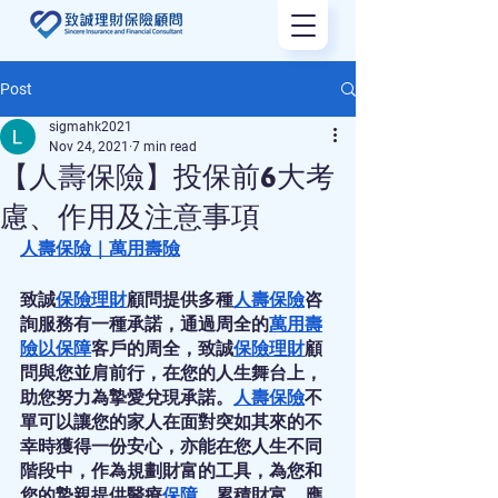
Post
sigmahk2021
Nov 24, 2021
7 min read
【人壽保險】投保前6大考
慮、作用及注意事項
人壽保險
｜
萬用壽險
致誠
保險
理財
顧問提供多種
人壽保險
咨
詢服務有一種承諾，通過周全的
萬用壽
險
以
保障
客戶的周全，致誠
保險
理財
顧
問與您並肩前行，在您的人生舞台上，
助您努力為摯愛兌現承諾。
人壽保險
不
單可以讓您的家人在面對突如其來的不
幸時獲得一份安心，亦能在您人生不同
階段中，作為規劃財富的工具，為您和
您的摯親提供醫療
保障
，累積財富，應