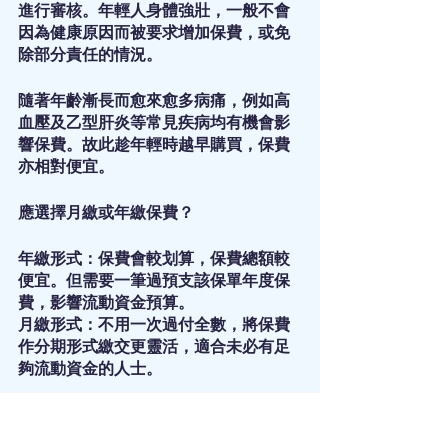
進行審核。年輕人身體強壯，一般不會
因為健康原因而被要求增加保費，或免
除部分責任的情況。
隨著年齡漸長而愈來愈多病痛，例如高
血壓及乙型肝炎等常見疾病均有機會影
響保費。故此趁年輕時越早購買，保費
亦相對便宜。
應選擇月繳或年繳保費？
年繳形式：保費會較划算，保費總額較
便宜。但需要一筆過預支該保單年度保
費，影響流動資金預算。
月繳形式：不用一次過付全數，將保費
作分期形式繳交更靈活，適合未必有足
夠流動資金的人士。
保額多大才算足夠？