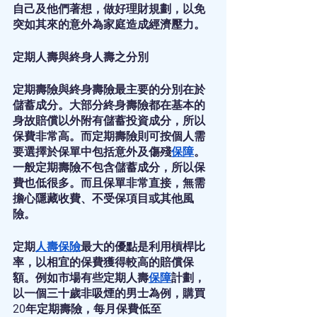
自己及他們著想，做好理財規劃，以免
突如其來的意外為家庭造成經濟壓力。
定期人壽與終身人壽之分別
定期壽險與終身壽險最主要的分別在於
儲蓄成分。大部分終身壽險都在基本的
身故賠償以外附有儲蓄投資成分，所以
保費非常高。而定期壽險則可按個人需
要選擇於保單中包括意外及傷殘
保障
。
一般定期壽險不包含儲蓄成分，所以保
費也低很多。而且保單非常直接，無需
擔心隱藏收費、不受保項目或其他風
險。
定期
人壽保險
最大的優點是利用槓桿比
率，以相宜的保費獲得較高的賠償保
額。例如市場有些定期人壽
保障
計劃，
以一個三十歲非吸煙的男士為例，購買
20年定期壽險，每月保費低至