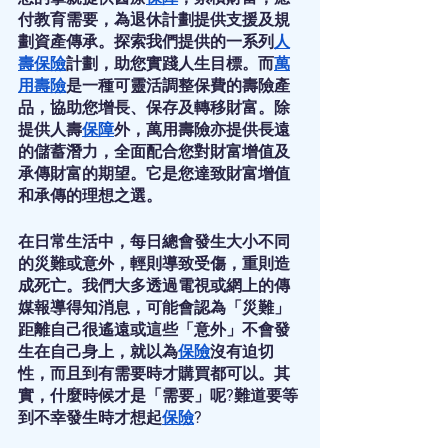
付教育需要，為退休計劃提供支援及規
劃資產傳承。探索我們提供的一系列
人
壽保險
計劃，助您實踐人生目標。而
萬
用壽險
是一種可靈活調整保費的壽險產
品，協助您增長、保存及轉移財富。除
提供人壽
保障
外，萬用壽險亦提供長遠
的儲蓄潛力，全面配合您對財富增值及
承傳財富的期望。它是您達致財富增值
和承傳的理想之選。
在日常生活中，每日總會發生大小不同
的災難或意外，輕則導致受傷，重則造
成死亡。我們大多透過電視或網上的傳
媒報導得知消息，可能會認為「災難」
距離自己很遙遠或這些「意外」不會發
生在自己身上，就以為
保險
沒有迫切
性，而且到有需要時才購買都可以。其
實，什麼時候才是「需要」呢?難道要等
到不幸發生時才想起
保險
?