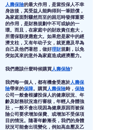
人壽保險
的最大作用，是當投保人不幸
身故後，其受益人能夠得到一筆賠償，
為家庭面對驟然而至的困厄時發揮重要
的作用，是財務規劃中不可或缺的一
環。而且，在家庭中的財政責任愈大，
所需保額便應愈大。如果您是家中的經
濟支柱，又有年幼子女，就更應及早為
自己及他們著想，做好
理財
規劃，以免
突如其來的意外為家庭造成經濟壓力。
我們應該什麼時候購買
人壽保險
?
我們每一個人，都有機會受惠於
人壽保
險
帶來的
保障
。購買
人壽保險
時，
保險
公司一般會根據投保人的健康狀況、年
齡及財務狀況進行審核，年輕人身體強
壯，一般不會出現因為健康原因而被保
險公司要求增加保費、或增加不受保項
目的情況。隨著年齡漸長，我們的身體
狀況可能會出現變化，例如高血壓及乙