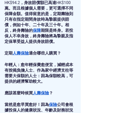
HK$94.2，身故賠償額已高達HK$100
萬。而且根據個人需要，更可選擇不同
保障金額。值得留意的是，定期壽險則
只有在指定期間身故時為摯親提供賠
償，例如十年、二十年及三十年。相
反，終身壽險的
保障
期限是终身。若投
保人不幸身故，終身壽險將為摯親及指
定保單受益人提供身故賠償。
定期
人壽保險
適合哪些人購買？
年輕人：愈年輕保費愈便宜，減輕成本
有按揭負擔人士、作為家中經濟支柱等
需要大保額的人士：因為保額較高，可
提供的經濟幫助較大。
應該甚麼時候買
人壽保險
？
當然是愈早買愈好！因為
保險
公司會根
據投保人的健康狀況、年齡及財務狀況