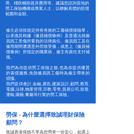
用、殘疾輔助器具費用等。建議您諮詢當地的
勞工保險機構或專業人士，以瞭解具體的賠償
範圍和金額。
僱主必須按規定持有有效的工傷補償
保險
單，
以承擔其根據《僱員補償條例》及普通法就僱
員因工受傷所要負的法律責任。僱員因工及在
僱用期間遭遇意外而致受傷，或患上《僱員補
償條例》所指定的職業病，僱主有責任支付補
償。
我們為你提供勞工保險之餘,也為你提供優質
的索償服務,免除僱員因工傷時為僱主帶來的
煩惱。
我們提供會計,金融,廣告,建築設計,顧問,教育,
電腦,法律,物業管理,宗教,零售,貿易公司,批發,
運輸,園藝,餐廳等行業的勞工保險。
勞保 - 為什麼選擇致誠理財保險
顧問？
致誠
香港保險
不單為您帶來一份安心，如遇上