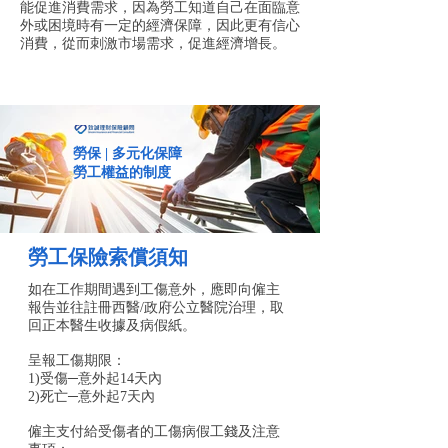
能促進消費需求，因為勞工知道自己在面臨意
外或困境時有一定的經濟保障，因此更有信心
消費，從而刺激市場需求，促進經濟增長。
勞保 | 多元化保障
勞工權益的制度
​勞工保險索償須知
如在工作期間遇到工傷意外，應即向僱主
報告並往註冊西醫/政府公立醫院治理，取
回正本醫生收據及病假紙。
呈報工傷期限：
1)受傷─意外起14天內
2)死亡─意外起7天內
僱主支付給受傷者的工傷病假工錢及注意