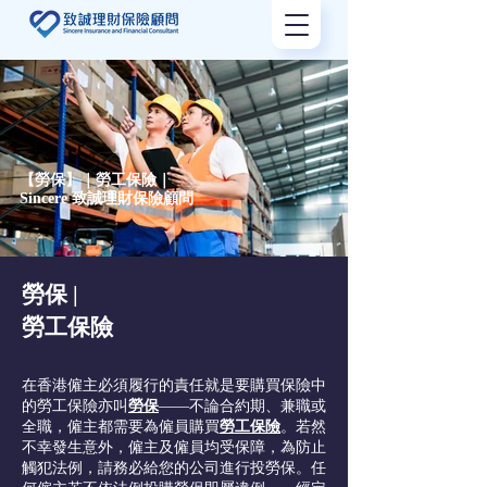
【勞保】｜勞工保險｜
Sincere 致誠理財保險顧問
​勞保 |
勞工保險
在香港僱主必須履行的責任就是要購買
保險
中
的勞工保險亦叫
勞保
——不論合約期、兼職或
全職，僱主都需要為僱員購買
勞工保險
。若然
不幸發生意外，僱主及僱員均受
保障
，為防止
觸犯法例，請務必給您的公司進行投勞保。任