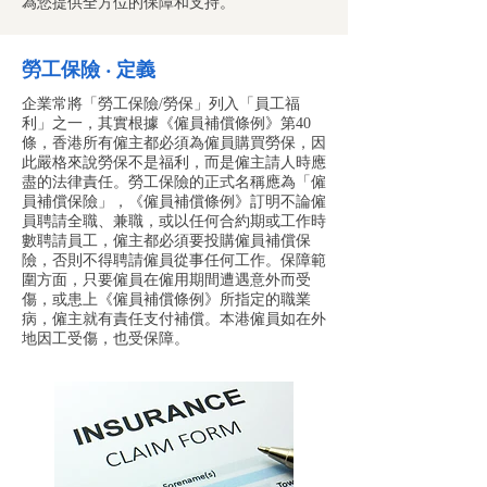
為您提供全方位的保障和支持。
勞工保險 ‧ 定義
企業常將「勞工保險/勞保」列入「員工福
利」之一，其實根據《僱員補償條例》第40
條，香港所有僱主都必須為僱員購買勞保，因
此嚴格來說勞保不是福利，而是僱主請人時應
盡的法律責任。勞工保險的正式名稱應為「僱
員補償保險」，《僱員補償條例》訂明不論僱
員聘請全職、兼職，或以任何合約期或工作時
數聘請員工，僱主都必須要投購僱員補償保
險，否則不得聘請僱員從事任何工作。保障範
圍方面，只要僱員在僱用期間遭遇意外而受
傷，或患上《僱員補償條例》所指定的職業
病，僱主就有責任支付補償。本港僱員如在外
地因工受傷，也受保障。