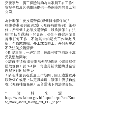
突發事故，勞工保險能夠為自家員工在工作中
突發事故及其他風險提供一些
保障
您的員工和
公司。
為什麼僱主要投購勞保(即僱員補償
保險
)?
根據香港法例第282章《僱員補償條例》第40
條，所有僱主必須投購勞保，以承擔僱主在法
律(包括普通法)下的責任，否則不得僱用僱員
從事任何工作，不論其合約期或工作時數長
短、全職或兼職、長工或臨時工。任何僱主若
不依法例投購勞保:
✧即屬違例，一經定罪，最高可被判罰款十萬
元及監禁兩年;
✧該僱主須根據香港法例第365章《僱員補償
援助條例》第36A條，向僱員補償援助基金管
理局支付附加費;及
✧倘若其僱員在受違工作期間，因工遭遇意外
以致傷亡或患上法定職業病，該僱主仍須負起
在《僱員補償條例》及普通法下的法律責任。
*資料來源：
https://www.labour.gov.hk/tc/public/pdf/ecd/Kno
w_more_about_taking_out_ECI_tc.pdf