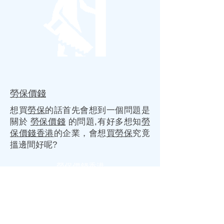
勞保價錢
想買
勞保
的話首先會想到一個問題是
關於
勞保價錢
的問題,有好多想知
勞
保價錢香港
的企業，會想
買勞保
究竟
搵邊間好呢?
勞保價錢香港