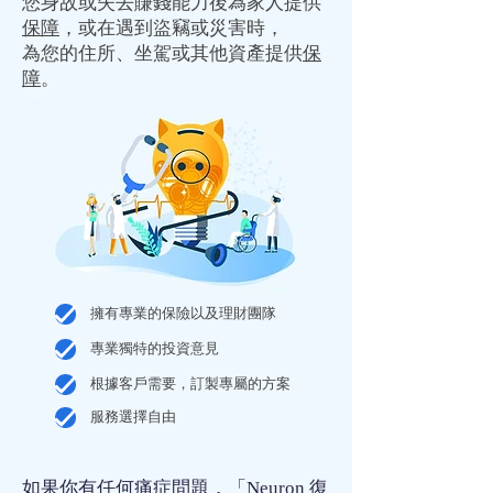
您身故或失去賺錢能力後為家人提供
保障
，或在遇到盜竊或災害時，
為您的住所、坐駕或其他資產提供
保
障
。
擁有專業的保險以及理財團隊
專業獨特的投資意見
根據客戶需要，訂製專屬的方案
服務選擇自由
如果你有任何
痛症
問題，「Neuron 復