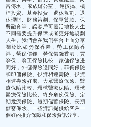
富傳承
、
家族辦公室
、
逆按揭
、
槓
桿投資
、
基金投資
、
退休規劃
、
退
休理財
、
財務策劃
、
保單貸款
、
保
費融資
等，讓客戶可靈活地按人生
不同需要提升
保障
或者更好地規劃
人生。我們會在我們平台上面分享
關於比如
勞保香港
，
勞工保險香
港
，
勞保價錢
，
勞保價錢香港
，
買
勞保
，
勞工保險比較
，
家傭保險邊
間好
，
外傭保險邊間好
，
菲傭保險
和
印傭保險
、
投資相連壽險
、
投資
相連壽險好處
、
大眾醫療保險
、
醫
療保險比較
、
環球醫療保險
、
環球
醫療保險比較
、
終身危疾保險
、
定
期危疾保險
、
短期儲蓄保險
、
長期
儲蓄保險
、一些資訊提供給客戶一
個好的推介
保障
和
保險
資訊分享。