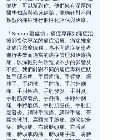
健坊」可以幫到你。他們擁有深厚的
醫學知識與臨床經驗，能夠針對不同
類型的痛症進行個性化評估與治療。
「Neuron 復健坊」
痛症專家
如
痛症治
療師
提供專業的
痛症治療
、
痛症推拿
及
痛症按摩
服務，為不同
痛症
病患者
進行專業而適當的
痛症管理
和
治療痛
症
，以減輕對生活造成不少的影響及
不便。我們針對不同的
痛症專科
症狀
如
手部麻痺
、
手臂痺痛
、
手臂痺
、
網
球手
、
手網球
、
手肘痛
、
手肘外側
痛
、
手肘疼痛
、
手肘發炎
、
手肘炎
、
手肘筋膜發炎
、
手踭痛
、
手踭外側
痛
、
手踭酸痛
、
手肘肌腱炎
、
手肘肌
腱發炎
、
網球手腕痛
、
網球手痛
、
哥
爾夫球肘
、
高爾夫手腕痛
、
腕管綜合
症
、
膊頭痛
、
右邊膊頭痛
、
右膊頭
痛
、
膊頭肌肉痛
、
膊頭痛手痺
、
肩膊