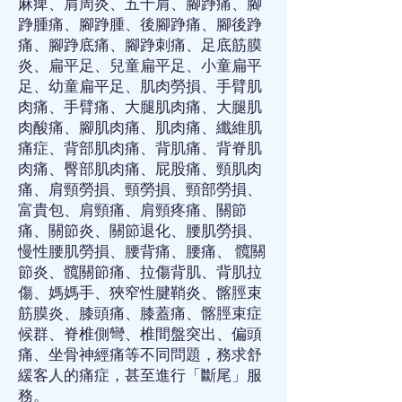
麻痺
、
肩周炎
、
五十肩
、
腳踭痛
、
腳
踭腫痛
、
腳踭腫
、
後腳踭痛
、
腳後踭
痛
、
腳踭底痛
、
腳踭刺痛
、
足底筋膜
炎
、
扁平足
、
兒童扁平足
、
小童扁平
足
、
幼童扁平足
、
肌肉勞損
、
手臂肌
肉痛
、
手臂痛
、
大腿肌肉痛
、
大腿肌
肉酸痛
、
腳肌肉痛
、
肌肉痛
、
纖維肌
痛症
、
背部肌肉痛
、
背肌痛
、
背脊肌
肉痛
、
臀部肌肉痛
、
屁股痛
、
頸肌肉
痛
、
肩頸勞損
、
頸勞損
、
頸部勞損
、
富貴包
、
肩頸痛
、
肩頸疼痛
、
關節
痛
、
關節炎
、
關節退化
、
腰肌勞損
、
慢性腰肌勞損
、
腰背痛
、
腰痛
、
髖關
節炎
、
髖關節痛
、
拉傷背肌
、
背肌拉
傷
、
媽媽手
、
狹窄性腱鞘炎
、
髂脛束
筋膜炎
、
膝頭痛
、
膝蓋痛
、
髂脛束症
候群
、
脊椎側彎
、
椎間盤突出
、
偏頭
痛
、
坐骨神經痛
等不同問題，務求舒
緩客人的痛症，甚至進行「斷尾」服
務。