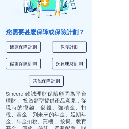
您需要甚麼
保障
或
保險
計劃？
醫療保障計劃
保障計劃
儲蓄保險計劃
投資理財計劃
其他保障計劃
Sincere 致誠理財保險顧問為平台
理財
、
投資
類型提供產品意見，從
現時的
慳錢
、
儲錢
、
強積金
、
扣
稅
、
基金
，到未來的
年金
、
延期年
金
、
年金扣稅
、
買樓
、
按揭
、
教育
基金
、
傳承
、
信託
、
資產配置
、
財