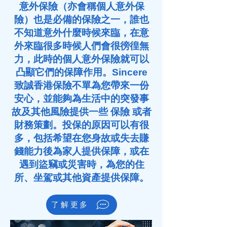
意外保險（亦會稱個人意外保
險）也是必備的
保險
之一，誰也
不知道意外什麼時候來臨，在意
外來臨很多時候人們會很徬徨無
力，此時的個人意外保險就可以
凸顯它們的
保障
作用。Sincere
致誠香港保險不單為您帶來一份
安心，並能夠為生活中的突發事
故及其他風險提供一些
保險
或者
財務策劃
。投保的原因可以有很
多，包括希望在您身故或失去賺
錢能力後為家人提供
保障
，或在
遇到盜竊或災害時，為您的住
所、坐駕或其他資產提供
保障
。
了解更多