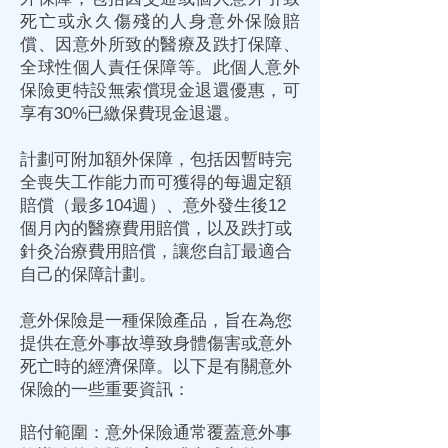
死亡或永久傷殘的人身意外
保險
賠
償、因意外所致的醫療及跌打
保障
、
全球性個人責任
保障
等。此個人意外
保險
更特設無索償現金退還優惠，可
享有30%已繳保費現金退還。
計劃可附加額外
保障
，包括因暫時完
全喪失工作能力而可獲得的每週定額
賠償（最多104週）、意外發生後12
個月內的醫療費用賠償，以及跌打或
針灸治療費用賠償，讓您自訂最適合
自己的
保障
計劃。
意外保險是一種保險產品，旨在為您
提供在意外事故導致身體傷害或意外
死亡時的經濟保障。以下是有關意外
保險的一些重要資訊：
賠付範圍：意外保險通常覆蓋意外事