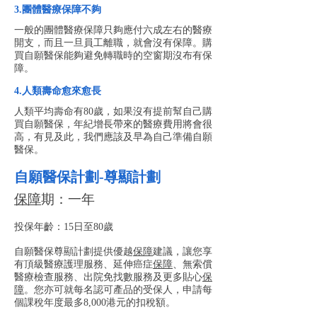
3.團體醫療保障不夠
​一般的團體醫療保障只夠應付六成左右的醫療
開支，而且一旦員工離職，就會沒有保障。購
買自願醫保能夠避免轉職時的空窗期沒布有保
障。
4.人類壽命愈來愈長
​人類平均壽命有80歲，如果沒有提前幫自己購
買自願醫保，年紀增長帶來的醫療費用將會很
高，有見及此，我們應該及早為自己準備自願
醫保。
自願醫保計劃-
尊顯計劃
保障
期：一年
投保年齡：15日至80歲
自願醫保尊顯計劃提供優越
保障
建議，讓您享
有頂級醫療護理服務、延伸癌症
保障
、無索償
醫療檢查服務、出院免找數服務及更多貼心
保
障
。您亦可就每名認可產品的受保人，申請每
個課稅年度最多8,000港元的扣稅額。