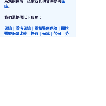
為您的住所、坐駕或其他資產提供
保
障
。
我們還提供以下服務：
保險
｜
香港保險
｜
團體醫療保險
｜
團體
醫療保險比較
｜
慳錢
｜
保障
｜
勞保
｜
勞
工保險
｜
醫療保險
｜
自願醫保
｜
意外保
險
｜
個人意外保險
｜
自願醫保計劃
｜
自
願醫保比較
｜
家傭保險
｜
外傭保險
｜
危
疾保險
｜
危疾保險比較
｜
人壽保險
｜
萬
用壽險
｜
儲錢
｜
儲錢攻略
｜
強積金
｜
強
積金供款
｜
強積金整合
｜
強積金自由行
｜
扣稅
｜
可扣稅自願性供款
｜
年金
｜
年
金扣稅
｜
延期年金
｜
年金比較
｜
百萬富
翁
｜
第一桶金
｜
教育基金
｜
教育基金保
險
｜
傳承
｜
財富傳承
｜
家族辦公室
｜
信
託
｜
資產配置
｜
投資
｜
理財
｜
買樓
｜
上
車
｜
上車盤
｜
按揭
｜
按揭保險
｜
逆按揭
｜
保單逆按揭
｜
保險槓桿
｜
槓桿投資
｜