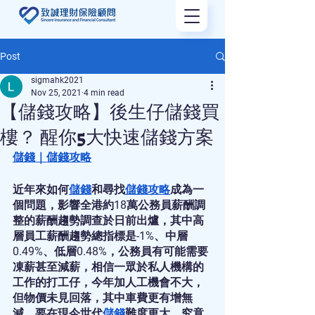
Post
sigmahk2021
Nov 25, 2021
4 min read
【儲錢攻略】後生仔儲錢買
樓？ 醒你5大快速儲錢方案
儲錢
｜
儲錢攻略
近年來如何
儲錢
和尋找
儲錢攻略
成為一
個問題，影響全港約18萬公務員薪酬調
整的薪酬趨勢調查於日前出爐，其中高
層員工薪酬趨勢總指標是-1%、中層
0.49%、低層0.48%，公務員有可能需要
凍薪甚至減薪，相信一眾於私人機構的
工作的打工仔，今年加人工機會不大，
但物價未見回落，其中車費更有增無
減，要在現今世代
儲錢
難度更大。究竟