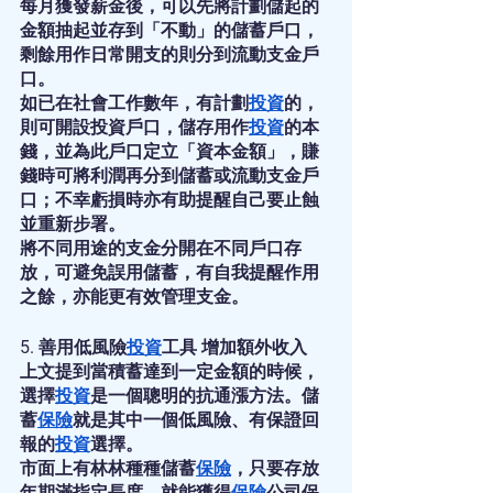
每月獲發薪金後，可以先將計劃儲起的
金額抽起並存到「不動」的儲蓄戶口，
剩餘用作日常開支的則分到流動支金戶
口。
如已在社會工作數年，有計劃
投資
的，
則可開設投資戶口，儲存用作
投資
的本
錢，並為此戶口定立「資本金額」，賺
錢時可將利潤再分到儲蓄或流動支金戶
口；不幸虧損時亦有助提醒自己要止蝕
並重新步署。
將不同用途的支金分開在不同戶口存
放，可避免誤用儲蓄，有自我提醒作用
之餘，亦能更有效管理支金。
5. 善用低風險
投資
工具 增加額外收入
上文提到當積蓄達到一定金額的時候，
選擇
投資
是一個聰明的抗通漲方法。儲
蓄
保險
就是其中一個低風險、有保證回
報的
投資
選擇。
市面上有林林種種儲蓄
保險
，只要存放
年期滿指定長度，就能獲得
保險
公司保