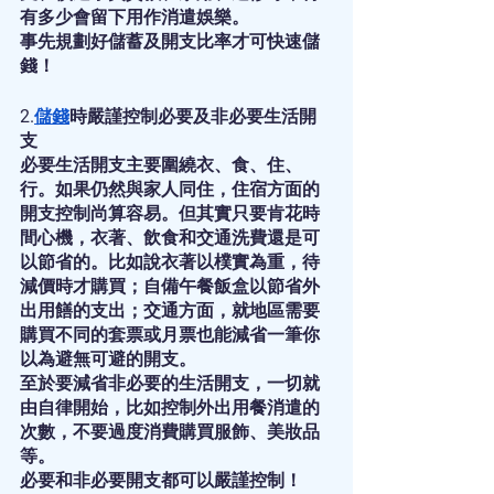
有多少會留下用作消遣娛樂。
事先規劃好儲蓄及開支比率才可快速儲
錢！
2.
儲錢
時嚴謹控制必要及非必要生活開
支
必要生活開支主要圍繞衣、食、住、
行。如果仍然與家人同住，住宿方面的
開支控制尚算容易。但其實只要肯花時
間心機，衣著、飲食和交通洗費還是可
以節省的。比如說衣著以樸實為重，待
減價時才購買；自備午餐飯盒以節省外
出用饍的支出；交通方面，就地區需要
購買不同的套票或月票也能減省一筆你
以為避無可避的開支。
至於要減省非必要的生活開支，一切就
由自律開始，比如控制外出用餐消遣的
次數，不要過度消費購買服飾、美妝品
等。
必要和非必要開支都可以嚴謹控制！