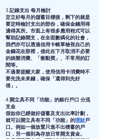
3.記錄支出 每月檢討
定立好每月的儲蓄目標後，剩下的就是
要定時檢討支出的部份，確保金錢用得
適得其所。市面上有很多應用程式可以
幫助記錄開支，在全面數碼化的社會，
我們亦可以透過信用卡帳單檢視自己的
金錢花在那裡，借此在下月取消不必要
的娛樂消費、「衝動買」、不常用的訂
閱等。
不過要提醒大家，使用信用卡消費時不
要先洗未來錢，確保「還得到先好
借」。
4.開立具不同「功能」的銀行戶口 分流
支金
假如你已經做好儲蓄及支出比率計劃，
就可以開立具有不同「功能」的
理財
戶
口。例如一個放置只進不出積蓄的戶
口，另一個則為存放日常開支資金。