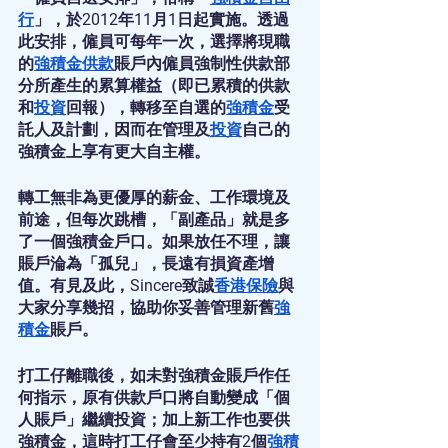
行
」，於2012年11月1日起實施。透過
此安排，僱員可每年一次，選擇將現職
的
強積金供款
賬戶內僱員強制性供款部
分所產生的累算權益（即已累積的供款
和
投資
回報），轉移至自選的
強積金
受
託人及計劃，因而在管理及
投資
自己的
強積金上享有更大自主權。
轉工無非為更優厚的薪金、工作環境及
前途，但每次跳槽，「副產品」就是多
了一個強積金戶口。如果放任不理，讓
賬戶淪為「孤兒」，長遠有損資產增
值。有見及此，Sincere致誠
香港保險
與
大家分享幾招，協助你妥善管理新舊
強
積金
賬戶。
打工仔離職後，如未對強積金賬戶作任
何指示，原有供款戶口將自動變成「個
人賬戶」繼續投資；加上新工作也要供
強積金，這時打工仔會至少持有2個
強積