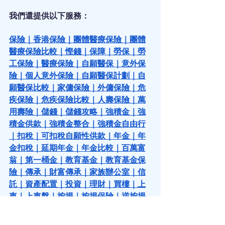
我們還提供以下服務：
保險
｜
香港保險
｜
團體醫療保險
｜
團體
醫療保險比較
｜
慳錢
｜
保障
｜
勞保
｜
勞
工保險
｜
醫療保險
｜
自願醫保
｜
意外保
險
｜
個人意外保險
｜
自願醫保計劃
｜
自
願醫保比較
｜
家傭保險
｜
外傭保險
｜
危
疾保險
｜
危疾保險比較
｜
人壽保險
｜
萬
用壽險
｜
儲錢
｜
儲錢攻略
｜
強積金
｜
強
積金供款
｜
強積金整合
｜
強積金自由行
｜
扣稅
｜
可扣稅自願性供款
｜
年金
｜
年
金扣稅
｜
延期年金
｜
年金比較
｜
百萬富
翁
｜
第一桶金
｜
教育基金
｜
教育基金保
險
｜
傳承
｜
財富傳承
｜
家族辦公室
｜
信
託
｜
資產配置
｜
投資
｜
理財
｜
買樓
｜
上
車
｜
上車盤
｜
按揭
｜
按揭保險
｜
逆按揭
｜
保單逆按揭
｜
保險槓桿
｜
槓桿投資
｜
保單貸款
｜
保費融資
｜
基金投資
｜
基金