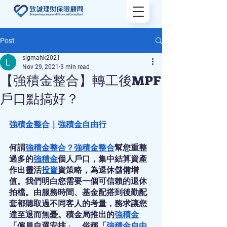
Post
sigmahk2021
Nov 29, 2021
3 min read
【強積金整合】轉工後MPF
戶口點搞好？
強積金整合
｜
強積金自由行
何謂
強積金整合
？
強積金整合
幫您重整
過多的
強積金
個人戶口，集中結算資產
作出靈活
投資
資策略，為退休儲備增
值。我們明白您需要一個可信賴的退休
拍檔。由服務時間、基金配搭到後勤配
套都聽取過不同客人的考量，務求讓您
達至退而無憂。積金局推出的
強積金
「僱員自選安排」，俗稱「
強積金自由