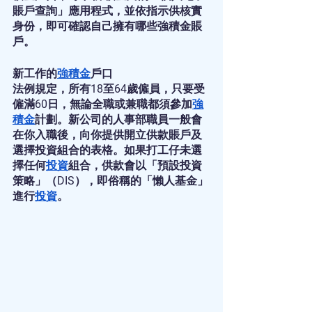
賬戶查詢」應用程式，並依指示供核實
身份，即可確認自己擁有哪些強積金賬
戶。
新工作的
強積金
戶口
法例規定，所有18至64歲僱員，只要受
僱滿60日，無論全職或兼職都須參加
強
積金
計劃。新公司的人事部職員一般會
在你入職後，向你提供開立供款賬戶及
選擇投資組合的表格。如果打工仔未選
擇任何
投資
組合，供款會以「預設投資
策略」（DIS），即俗稱的「懶人基金」
進行
投資
。