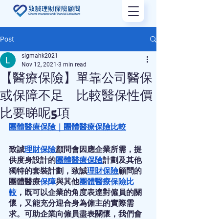
Post
sigmahk2021
Nov 12, 2021
3 min read
【醫療保險】單靠公司醫保
或保障不足 比較醫保性價
比要睇呢5項
團體醫療保險
｜
團體醫療保險比較
致誠
理財
保險
顧問會因應企業所需，提
供度身設計的
團體醫療保險
計劃及其他
獨特的套裝計劃，致誠
理財
保險
顧問的
團體醫療
保障
與其他
團體醫療保險比
較
，既可以企業的角度表達對僱員的關
懷，又能充分迎合身為僱主的實際需
求。可助企業向僱員盡表關懷，我們會