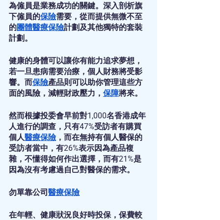
為僱員是業務成功的關鍵。深入剖析旗
下僱員的
保險
需要，從而提供無微不至
的
團體醫療保險
計劃及其他獨特的套裝
計劃。
健康的身體可以讓你有能力追求夢想，
若一旦患病需要治療，個人財務將受影
響。而
保險
產品則可以助你管理這些方
面的風險，減輕財政壓力，
保障
將來。
然而根據投委會早前對1,000名香港成年
人進行的調查，只有47%受訪者有購買
個人
醫療保險
，而在無持有個人醫保的
受訪者當中，有26%表示因為產品複
雜，不懂得如何作出選擇，而有21%是
因為沒有考慮過自己對醫保的需求。
勿單靠公司
醫療保險
在年輕、健康狀況良好時投保，保費較