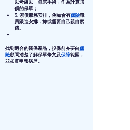
以考慮以「每宗手術」作為計算賠
償的保單；
5. 索償服務安排，例如會有
保險
職
員跟進安排，抑或需要自己親自索
償。
找到適合的醫保產品，投保前亦要向
保
險
顧問清楚了解保單條文及
保障
範圍，
並如實申報病歷。