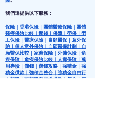
障
。
我們還提供以下服務：
保險
｜
香港保險
｜
團體醫療保險
｜
團體
醫療保險比較
｜
慳錢
｜
保障
｜
勞保
｜
勞
工保險
｜
醫療保險
｜
自願醫保
｜
意外保
險
｜
個人意外保險
｜
自願醫保計劃
｜
自
願醫保比較
｜
家傭保險
｜
外傭保險
｜
危
疾保險
｜
危疾保險比較
｜
人壽保險
｜
萬
用壽險
｜
儲錢
｜
儲錢攻略
｜
強積金
｜
強
積金供款
｜
強積金整合
｜
強積金自由行
｜
扣稅
｜
可扣稅自願性供款
｜
年金
｜
年
金扣稅
｜
延期年金
｜
年金比較
｜
百萬富
翁
｜
第一桶金
｜
教育基金
｜
教育基金保
險
｜
傳承
｜
財富傳承
｜ 
家族辦公室
｜
信
託
｜
資產配置
｜
投資
｜
理財
｜
買樓
｜
上
車
｜
上車盤
｜
按揭
｜
按揭保險
｜
逆按揭
｜
保單逆按揭
｜
保險槓桿
｜
槓桿投資
｜
保單貸款
｜
保費融資
｜
基金投資
｜
基金
｜
退休規劃
｜
退休理財
｜
做保險
｜
保險