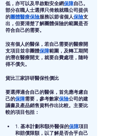
低，亦可以及早啟動安全網
保障
自己。
部分在職人士選擇只倚賴就職公司提供
的
團體醫療保險
服務以節省個人
保險
支
出，但要清楚了解團體保險的範圍是否
符合自己的需要。
沒有個人的醫保，若自己需要的醫療開
支項目並非團體
保障
範圍，及轉工期間
的潛在醫療開支，就要自費處理，隨時
得不償失。
貨比三家詳研醫保性價比
要選擇適合自己的醫保，首先應考慮自
己的
保障
需要，參考數家
保險
公司的建
議書及產品銷售資料作出比較。主要比
較的項目包括：
1. 基本計劃和額外醫保的
保障
項目
和賠償限額，以了解是否合乎自己