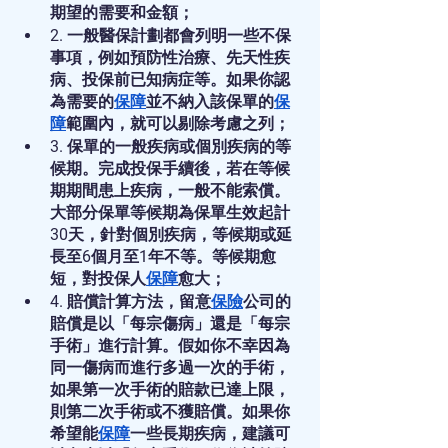
期望的需要和金額；
2. 一般醫保計劃都會列明一些不保
事項，例如預防性治療、先天性疾
病、投保前已知病症等。如果你認
為需要的
保障
並不納入該保單的
保
障
範圍內，就可以剔除考慮之列；
3. 保單的一般疾病或個別疾病的等
候期。完成投保手續後，若在等候
期期間患上疾病，一般不能索償。
大部分保單等候期為保單生效起計
30天，針對個別疾病，等候期或延
長至6個月至1年不等。等候期愈
短，對投保人
保障
愈大；
4. 賠償計算方法，留意
保險
公司的
賠償是以「每宗傷病」還是「每宗
手術」進行計算。假如你不幸因為
同一傷病而進行多過一次的手術，
如果第一次手術的賠款已達上限，
則第二次手術或不獲賠償。如果你
希望能
保障
一些長期疾病，建議可