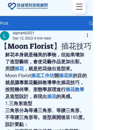
Post
sigmahk2021
Dec 12, 2022
4 min read
【Moon Florist】插花技巧
鮮花本身就是極美的事物，但如果增加
了造型藝術，會使花藝作品更加出彩。
所謂
插花
，就是把花做出造型來。
Moon Florist
插花工作坊
開
插花班
的目的
就是讓專業花藝師教導學生插花技巧，
按照幾何學、形態學原理進行
插花教學
及造型設計，表現出
插花
的美感。
1.三角形造型
三角形分為等邊三角形、等腰三角形、
不等腰三角形等。造型展開後呈180度。
設計要點：