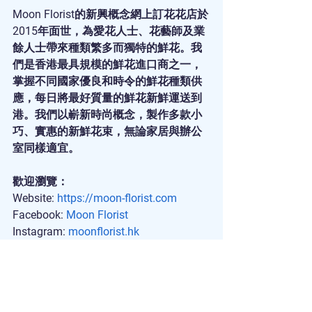
Moon Florist的新興概念網上訂花花店於
2015年面世，為愛花人士、花藝師及業
餘人士帶來種類繁多而獨特的鮮花。我
們是香港最具規模的鮮花進口商之一，
掌握不同國家優良和時令的鮮花種類供
應，每日將最好質量的鮮花新鮮運送到
港。我們以嶄新時尚概念，製作多款小
巧、實惠的新鮮花束，無論家居與辦公
室同樣適宜。
歡迎瀏覽：
Website: 
https://moon-florist.com
Facebook: 
Moon Florist
Instagram: 
moonflorist.hk
Whatsapp: 
+852 5701 1039
Email: 
sales@moon-florist.com
送花
｜
訂花
｜
訂花束
｜
網上訂花
｜
訂花