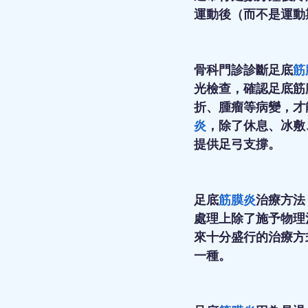
運動後（而不是運動
骨科門診診斷足底
筋
光檢查，確認足底筋
折、腫瘤等病變，才
炎
，除了休息、冰敷
提供足弓支撐。
足底
筋膜炎
治療方法
處理上除了施予物理
來十分盛行的治療方
一種。