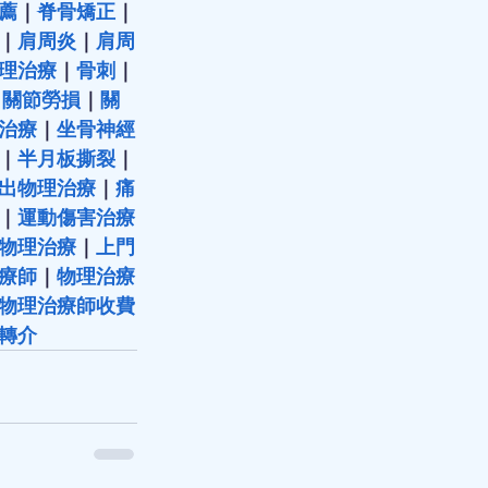
薦
｜
脊骨矯正
｜
｜
肩周炎
｜
肩周
理治療
｜
骨刺
｜
｜
關節勞損
｜
關
治療
｜
坐骨神經
｜
半月板撕裂
｜
出物理治療
｜
痛
｜
運動傷害治療
物理治療
｜
上門
療師
｜
物理治療
物理治療師收費
轉介