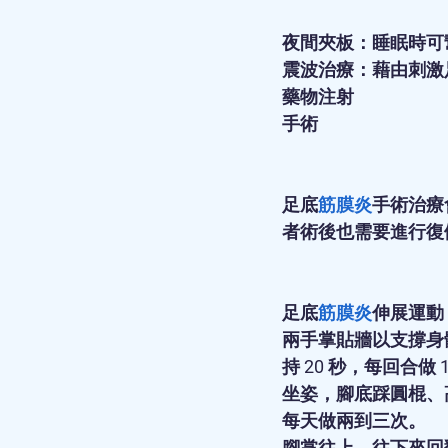
夜間夾板：睡眠時可
震波治療：藉由刺激
藥物注射
手術 
足底
筋膜炎
手術治療
者術後也需要進行復
足底
筋膜炎
伸展運動
兩手掌貼牆以支撐身
持 20 秒，每回合做
坐姿，腳底踩圓棍、高
每天做兩到三次。 
腳掌往上、往下來回