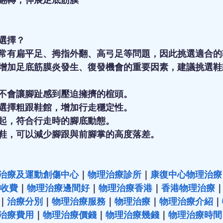
選擇？ 
常有扁平足、拇指外翻、高弓足等問題，因此挑選適合的
增加足底筋膜炎發生、復發機會的重要因素，建議挑選鞋
不會讓腳趾感到壓迫擁擠的楦頭。 
選擇粗跟鞋館，增加行走穩定性。 
起，符合行走時的腳底動態。 
鞋，可以減少腳跟與前腳掌的高度落差。
治療及運動創傷中心
｜
物理治療診所
｜
康復中心物理治療
收費
｜
物理治療邊間好
｜
物理治療香港
｜
香港物理治療
｜
治療分別
｜
物理治療服務
｜
物理治療
｜
物理治療介紹
｜
治療費用
｜
物理治療價錢
｜
物理治療幾錢
｜
物理治療時間