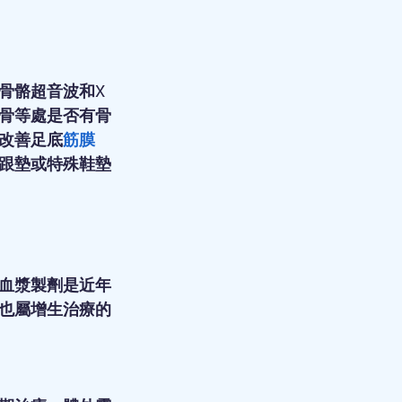
骨骼超音波和X
骨等處是否有骨
改善足底
筋膜
跟墊或特殊鞋墊
血漿製劑是近年
也屬增生治療的