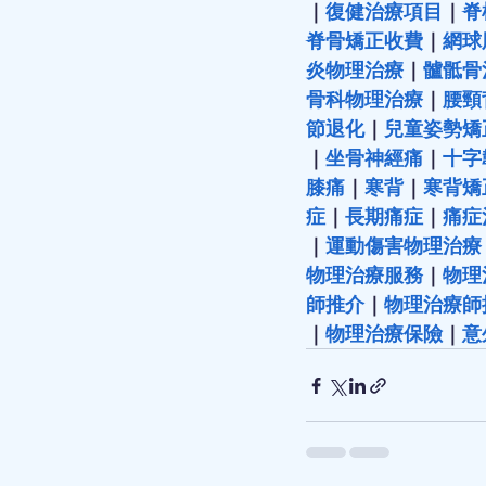
｜
復健治療項目
｜
脊
脊骨矯正收費
｜
網球
炎物理治療
｜
髗骶骨
骨科物理治療
｜
腰頸
節退化
｜
兒童姿勢矯
｜
坐骨神經痛
｜
十字
膝痛
｜
寒背
｜
寒背矯
症
｜
長期痛症
｜
痛症
｜
運動傷害物理治療
物理治療服務
｜
物理
師推介
｜
物理治療師
｜
物理治療保險
｜
意