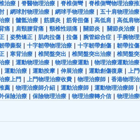
椎治療
｜
脊醫物理治療
｜
脊椎側彎
｜
脊椎側彎物理治療推
肘
｜
網球肘物理治療
｜
網球手物理治療
｜
五十肩物理治療
治療
｜
髗骶治療
｜
筋膜炎
｜
筋骨扭傷
｜
高低肩
｜
高低肩物
背痛
｜
肩頸腰背痛
｜
頸椎性頭痛
｜
關節炎
｜ 
關節炎治療
正
｜
姿勢矯正
｜
肌肉拉傷
｜
拉傷
｜
腕管綜合症
｜
手腕物理
韌帶撕裂
｜
十字韌帶物理治療
｜
十字韌帶創傷
｜
韌帶拉傷
正
｜
寒背治療
｜
椎間盤突出
｜
椎間盤突出治療
｜
椎間盤突
治療
｜
運動物理治療
｜
物理治療運動
｜
物理治療運動治療
｜
運動治療
｜
運動按摩
｜
伸展治療
｜
運動創傷復康
｜
上門
治療上門
｜
上門物理治療收費
｜
物理治療師
｜
香港物理治
推薦
｜
物理治療師介紹
｜
運動治療師
｜
運動物理治療師
｜
外保險治療
｜
保險物理治療
｜
物理治療轉介信
｜
物理治療