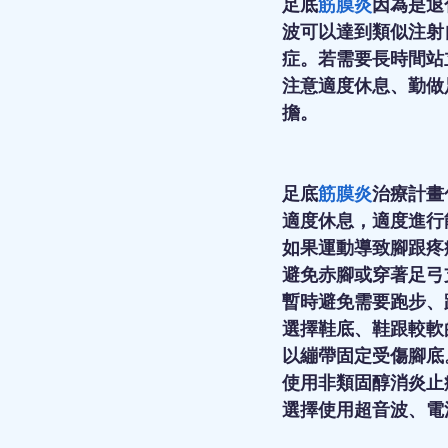
足底
筋膜炎
因為是退
波可以達到類似注射
症。若需要長時間站
注意適度休息、勤做
擔。 
足底
筋膜炎
治療計畫
適度休息，適度進行
如果運動導致腳跟疼
避免赤腳或穿著足弓
暫時避免需要跑步、
選擇鞋底、鞋跟較軟
以繃帶固定受傷腳底
使用非類固醇消炎止
選擇使用超音波、電