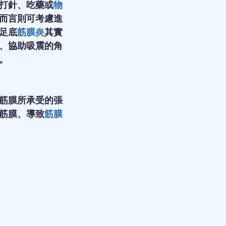
打針、吃藥或
物
而言則可考慮進
足底
筋膜炎
其實
、協助吸震的角
。
筋膜所承受的張
筋膜、導致
筋膜