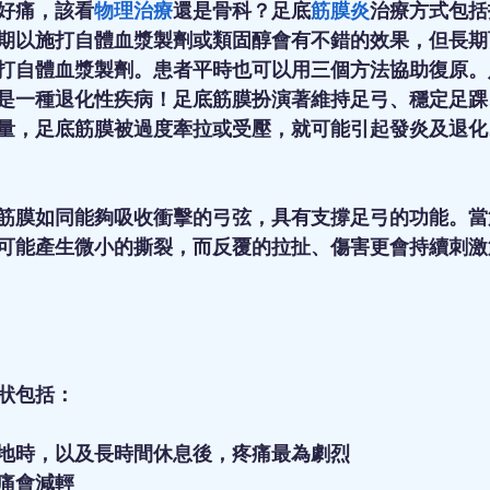
好痛，該看
物理治療
還是骨科？足底
筋膜炎
治療方式包括
期以施打自體血漿製劑或類固醇會有不錯的效果，但長期
打自體血漿製劑。患者平時也可以用三個方法協助復原。
是一種退化性疾病！足底筋膜扮演著維持足弓、穩定足踝
量，足底筋膜被過度牽拉或受壓，就可能引起發炎及退化
筋膜如同能夠吸收衝擊的弓弦，具有支撐足弓的功能。當
可能產生微小的撕裂，而反覆的拉扯、傷害更會持續刺激
狀包括： 
地時，以及長時間休息後，疼痛最為劇烈
痛會減輕