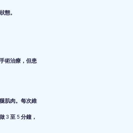
狀態。
手術治療，但患
腿肌肉。每次維
 至 5 分鐘，