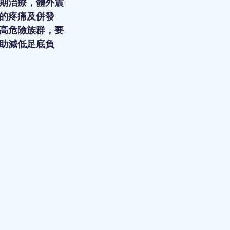
期治療，體外震
的疼痛及併發
高危險族群，要
助減低足底負