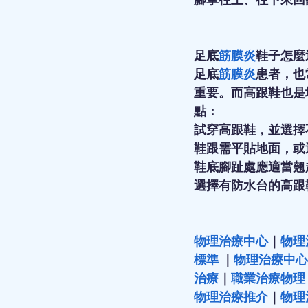
足底
筋膜炎
鞋子怎麼
足底
筋膜炎
患者，也
重要。而高跟鞋也是
點： 
試穿高跟鞋，並選擇
鞋跟需平貼地面，或
鞋底腳趾處應適當翹
選擇有防水台的高跟
物理治療中心
｜
物理
標準
 ｜
物理治療中心
治療
｜
職業治療物理
物理治療推介
｜
物理