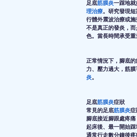
足底
筋膜炎
一踩地就
理治療
。研究發現短
行體外震波治療或施
不是真正的發炎，而
色。當長時間承受重
正常情況下，腳底的
力、壓力過大，筋膜
炎
。
足底
筋膜炎
症狀
常見的足底
筋膜炎
症
腳底接近腳跟處疼痛 
起床後、最一開始踩
通常行走數分鐘後疼