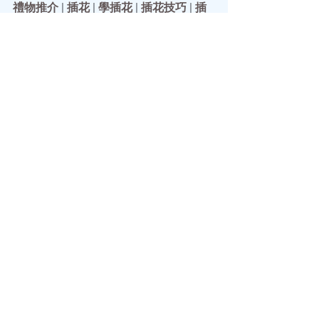
禮物推介
 | 
插花
 | 
學插花
 | 
插花技巧
 | 
插
花班
 | 
插花課程
 | 
插花教學
 | 
插花工作坊
| 
插花興趣班
 | 
花環
 ｜
花環製作
｜
花環頭
飾
 | 
聖誔花環
 | 
聖誔節花環
 | 
聖誔花環
DIY
 | 
聖誔花環班
 | 
聖誔花環手工
 | 
永生
花束
 | 
永生花花束
See All
Recent Posts