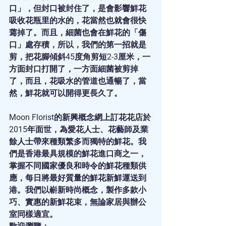
口」，但封口被封住了，是會影響鮮花
吸收花瓶里的水的，花當然也就會很快
蔫掉了。而且，細菌也會在鮮花的「傷
口」處存積，所以，我們的第一招就是
剪，把花腳傾斜45度角剪短2-3厘米，一
方面封口打開了，一方面細菌被剪掉
了，而且，花吸水的管道也通暢了，當
然，鮮花就可以開得更長久了。
Moon Florist的新興概念網上訂花花店於
2015年面世，為愛花人士、花藝師及業
餘人士帶來種類繁多而獨特的鮮花。我
們是香港最具規模的鮮花進口商之一，
掌握不同國家優良和時令的鮮花種類供
應，每日將最好質量的鮮花新鮮運送到
港。我們以嶄新時尚概念，製作多款小
巧、實惠的新鮮花束，無論家居與辦公
室同樣適宜。