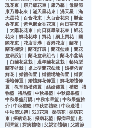
瑰花束
｜
康乃馨花束
｜
康乃馨
｜
母親節
康乃馨花束
｜
滿天星花束
｜
滿天星
｜
滿
天星花
｜
百合花束
｜
火百合花束
｜
鬱金
香花束
｜
紫色鬱金香花束
｜
向日葵花束
｜
太陽花花束
｜
向日葵畢業花束
｜
鮮花
花束
｜
鮮花花球
｜
買花
｜
網上買花
｜
國
際花束
｜
花店香港
｜
香港花店
｜
蘭花
｜
蘭花擺設
｜
蘭花訂購
｜
蘭花盆栽
｜
蘭花
盆栽設計
｜
蘭花盆栽組合
｜
蘭花小盆栽
｜
白蘭花盆栽
｜
過年蘭花盆栽
｜
藝術型
蘭花盆栽
｜
桌上型蘭花盆栽
｜
婚禮佈置
鮮花
｜
婚禮佈置
｜
婚禮場地佈置
｜
婚宴
場地佈置
｜
婚禮鮮花佈置
｜
鮮花婚禮佈
置
｜
教堂婚禮佈置
｜
結婚佈置
｜
禮籃
 | 
禮
物籃
 | 
禮品籃
 | 
中秋果籃
 | 
中秋節果籃
 | 
中秋果籃訂購
 | 
中秋水果籃
 | 
中秋果籃推
介
 | 
中秋禮籃
 | 
中秋節禮籃
 | 
中秋送禮
 | 
中秋節送禮
 | 
520花束
 | 
探病花
 | 
探病花
束
 | 
探病送花
 | 
探病花籃
 | 
探病果籃
 | 
慰
問果籃
 | 
探病禮物
 | 
父親節禮物
 | 
父親節