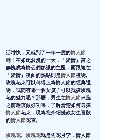
話咁快，又就到了一年一度的
情人節
喇！在如此浪漫的一天，「愛情」當之
無愧成為情侶們熱議的主題，而跟隨在
「愛情」後面的熱點則是
情人節
禮物。
玫瑰花束
可以稱得上為情人節的經典禮
物，試問有哪一個女孩子可以抵擋玫瑰
花的魅力呢？那麼，男生在
情人節
來臨
之前應該做好功課，了解清楚如何選擇
情人節
花束，現為您介紹幾款女生喜歡
的
情人節
花束。
玫瑰花
。
玫瑰花
就是切花月季，情人節