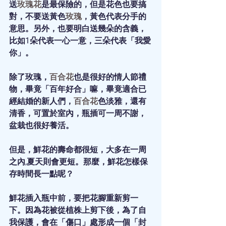
送
玫瑰花
是最保險的，但是花色也要搞
對，不要送黃色
玫瑰
，黃色代表分手的
意思。另外，也要明白送幾朵的含義，
比如1朵代表一心一意，三朵代表「我愛
你」。
除了玫瑰，
百合花
也是很好的情人節禮
物，畢竟「百年好合」嘛，畢竟適合已
經結婚的新人們，
百合花
色淡雅，還有
清香，可置於室內，瓶插可一周不謝，
盆栽也很好養活。
但是，鮮花的壽命都很短，大多在一周
之內,夏天則會更短。那麼，鮮花怎樣保
存時間長一點呢？
鮮花插入瓶中前，要把花腳重新剪一
下。因為花被從植株上剪下後，為了自
我保護，會在「傷口」處形成一個「封