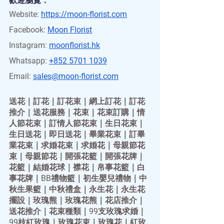
歡迎瀏覽：
Website:
https://moon-florist.com
Facebook:
Moon Florist
Instagram:
moonflorist.hk
Whatsapp:
+852 5701 1039
Email:
sales@moon-florist.com
送花
｜
訂花
｜
訂花束
｜
網上訂花
｜
訂花
推介
｜
送花服務
｜
花束
｜
花束訂購
｜
情
人節花束
｜
訂情人節花束
｜
生日花束
｜
生日送花
｜
即日送花
｜
畢業花束
｜
訂畢
業花束
｜
求婚花束
｜
求婚花
｜
母親節花
束
｜
母親節花
｜
開張花籃
｜
開張花牌
｜
花籃
｜
結婚花球
｜
襟花
｜
帛事花籃
｜
白
事花牌
｜
BB禮物籃
｜
初生嬰兒禮物
｜
中
秋生果籃
｜
中秋禮盒
｜
永生花
｜
永生花
擺設
｜
玫瑰熊
｜
玫瑰花熊
｜
花店推介
｜
送花推介
｜
花束種類
｜
99支玫瑰求婚
｜
99枝紅玫瑰
｜
玫瑰花束
｜
玫瑰花
｜
紅玫