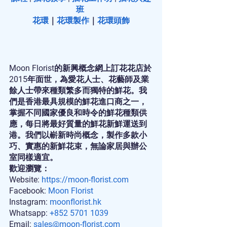
班
花環
｜
花環製作
｜
花環頭飾
Moon Florist的新興概念網上訂花花店於
2015年面世，為愛花人士、花藝師及業
餘人士帶來種類繁多而獨特的鮮花。我
們是香港最具規模的鮮花進口商之一，
掌握不同國家優良和時令的鮮花種類供
應，每日將最好質量的鮮花新鮮運送到
港。我們以嶄新時尚概念，製作多款小
巧、實惠的新鮮花束，無論家居與辦公
室同樣適宜。
歡迎瀏覽：
Website: 
https://moon-florist.com
Facebook: 
Moon Florist
Instagram: 
moonflorist.hk
Whatsapp: 
+852 5701 1039
Email: 
sales@moon-florist.com