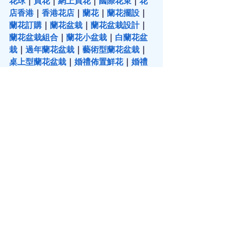
花球
｜
買花
｜
網上買花
｜
國際花束
｜
花
店香港
｜
香港花店
｜
蘭花
｜
蘭花擺設
｜
蘭花訂購
｜
蘭花盆栽
｜
蘭花盆栽設計
｜
蘭花盆栽組合
｜
蘭花小盆栽
｜
白蘭花盆
栽
｜
過年蘭花盆栽
｜
藝術型蘭花盆栽
｜
桌上型蘭花盆栽
｜
婚禮佈置鮮花
｜
婚禮
佈置
｜
婚禮場地佈置
｜
婚宴場地佈置
｜
婚禮鮮花佈置
｜
鮮花婚禮佈置
｜
教堂婚
禮佈置
｜
結婚佈置
｜
中秋果籃
 | 
中秋節果
籃
 | 
中秋果籃訂購
 |  
中秋果籃推介
 | 
中秋
禮籃
 | 
中秋節禮籃
 | 
中秋送禮
 | 
中秋節送
禮
 | 
520花束
 | 
探病花
 | 
探病花束
 | 
探病送
花
 | 
探病花籃
 | 
探病果籃
 | 
慰問果籃
 | 
探
病禮物
 | 
父親節禮物
 |
 父親節禮物推介
 | 
插花
 | 
學插花
 | 
插花技巧
 | 
插花班
 | 
插花
課程
 | 
插花教學
 | 
插花工作坊
 | 
插花興趣
班
 | 
花環
｜
花環製作
｜
花環頭飾
 | 
聖誕花
環
 | 
聖誕節花環
 | 
聖
誕
花環DIY
 | 
聖
誕
花
環班
 | 
聖
誕
花環手工
 | 
新年插花
 | 
過年插