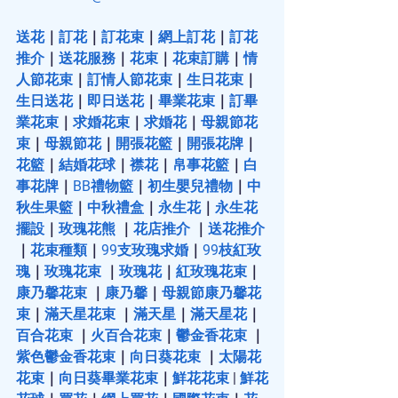
送花
｜
訂花
｜
訂花束
｜
網上訂花
｜
訂花
推介
｜
送花服務
｜
花束
｜
花束訂購
｜
情
人節花束
｜
訂情人節花束
｜
生日花束
｜
生日送花
｜
即日送花
｜
畢業花束
｜
訂畢
業花束
｜
求婚花束
｜
求婚花
｜
母親節花
束
｜
母親節花
｜
開張花籃
｜
開張花牌
｜
花籃
｜
結婚花球
｜
襟花
｜
帛事花籃
｜
白
事花牌
｜
BB禮物籃
｜
初生嬰兒禮物
｜
中
秋生果籃
｜
中秋禮盒
｜
永生花
｜
永生花
擺設
｜
玫瑰花熊
 ｜
花店推介
 ｜
送花推介
｜
花束種類
｜
99支玫瑰求婚
｜
99枝紅玫
瑰
｜
玫瑰花束
 ｜
玫瑰花
｜
紅玫瑰花束
｜
康乃馨花束
 ｜
康乃馨
｜
母親節康乃馨花
束
｜
滿天星花束
 ｜
滿天星
｜
滿天星花
｜
百合花束
 ｜
火百合花束
｜
鬱金香花束
 ｜
紫色鬱金香花束
｜
向日葵花束
 ｜
太陽花
花束
｜
向日葵畢業花束
｜
鮮花花束
 | 
鮮花