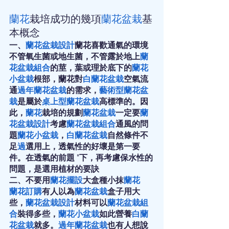
蘭花
栽培成功的幾項
蘭花盆栽
基
本概念
一、
蘭花盆栽設計
蘭花喜歡通氣的環境
不管氧生菌或地生菌，不管露於地上
蘭
花盆栽組合
的莖，葉或理於底下的
蘭花
小盆栽
根部，蘭花對
白蘭花盆栽
空氣流
通
過年蘭花盆栽
的需求，
藝術型蘭花盆
栽
是屬於
桌上型蘭花盆栽
高標準的。因
此，
蘭花
栽培的規劃
蘭花盆栽
一定要
蘭
花盆栽設計
考慮
蘭花盆栽組合
通風的問
題
蘭花小盆栽
，
白蘭花盆栽
自然條件不
足
過
選用上，透氣性的好壞是第一要
件。在透氣的前題 "下，再考慮保水性的
問題，是選用植材的要訣
二、不要用
蘭花擺設
大盒種小抹
蘭花
蘭花訂購
有人以為
蘭花盆栽
盒子用大
些，
蘭花盆栽設計
材料可以
蘭花盆栽組
合
裝得多些，
蘭花小盆栽
如此營養
白蘭
花盆栽
就多。
過年蘭花盆栽
也有人想說