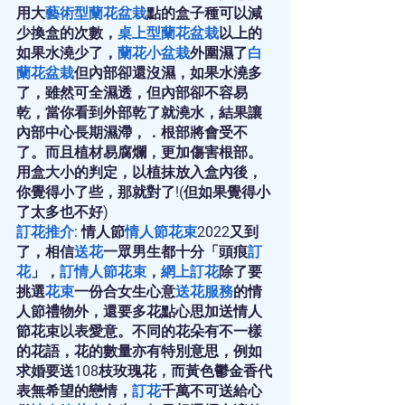
用大
藝術型蘭花盆栽
點的盒子種可以減
少換盒的次數，
桌上型蘭花盆栽
以上的
如果水澆少了，
蘭花小盆栽
外圍濕了
白
蘭花盆栽
但內部卻還沒濕，如果水澆多
了，雖然可全濕透，但內部卻不容易
乾，當你看到外部乾了就澆水，結果讓
內部中心長期濕滯，．根部將會受不
了。而且植材易腐爛，更加傷害根部。
用盒大小的判定，以植抹放入盒內後，
你覺得小了些，那就對了!(但如果覺得小
了太多也不好)
訂花推介
: 情人節
情人節花束
2022又到
了，相信
送花
一眾男生都十分「頭痕
訂
花
」，
訂情人節花束
，
網上訂花
除了要
挑選
花束
一份合女生心意
送花服務
的情
人節禮物外，還要多花點心思加送情人
節花束以表愛意。不同的花朵有不一樣
的花語，花的數量亦有特別意思，例如
求婚要送108枝玫瑰花，而黃色鬱金香代
表無希望的戀情，
訂花
千萬不可送給心