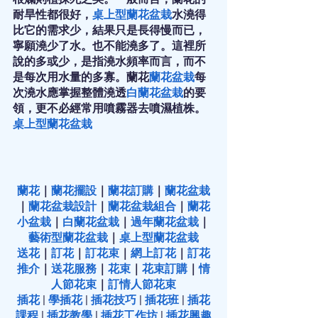
耐旱性都很好，
桌上型蘭花盆栽
水澆得
比它的需求少，結果只是長得慢而已，
寧願澆少了水。也不能澆多了。這裡所
說的多或少，是指澆水頻率而言，而不
是每次用水量的多寡。蘭花
蘭花盆栽
每
次澆水應掌握整體澆透
白蘭花盆栽
的要
領，更不必經常用噴霧器去噴濕植株。
桌上型蘭花盆栽
蘭花
｜
蘭花擺設
｜
蘭花訂購
｜
蘭花盆栽
｜
蘭花盆栽設計
｜
蘭花盆栽組合
｜
蘭花
小盆栽
｜
白蘭花盆栽
｜
過年蘭花盆栽
｜
藝術型蘭花盆栽
｜
桌上型蘭花盆栽
送花
｜
訂花
｜
訂花束
｜
網上訂花
｜
訂花
推介
｜
送花服務
｜
花束
｜
花束訂購
｜
情
人節花束
｜
訂情人節花束
插花
 | 
學插花
 | 
插花技巧
 | 
插花班
 | 
插花
課程
 | 
插花教學
 | 
插花工作坊
 | 
插花興趣