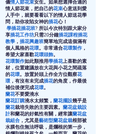
儀
情人節花束
女生。如果想選擇合適的
情人節花束，把自己的
花束
心意送到愛
人手中，就要看看以下的情人節送花學
問，助你攻陷女神的
插花
心！
學插花
插花班
? 所以今次特別跟大家分
享
插花工作坊
只需20分鐘
插花課程
插花
教學
，
插花興趣班
簡單地完成這個滿有
個人風格的
花環
。非常適合
花環製作
，
希望大家喜歡
花環頭飾
。
花環製作
如此類推用
學插花
上喜歡的素
材，位置建議放在大花與小花之間疏落
的
花環
。放置於頭上作全方位觀察
花
環
，有沒有未完成
插花
的角度，作最後
補位後便完成
花環
。
蘭花
不要愛澆水
蘭花訂購
澆水太頻繁，
蘭花擺設
幾乎是
蘭花
栽培失敗的主要因素。
蘭花盆栽設
計
和蘭花的好氣性有關，經常讓
蘭花盆
栽組合
，尤其是
藝術型蘭花盆栽
根部被
水膜包住無法呼吸，是爛根的第一步，
根爛則植抹死之矣。一般而言，蘭花的