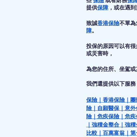
些 
保險
 或者財務
保
提供
保障
，或在遇到
致誠
香港保險
不單為
障
。
投保的原因可以有很
或災害時，
為您的住所、坐駕或
我們還提供以下服務
保險
｜
香港保險
｜
團
險
｜
自願醫保
｜
意外
險
｜
危疾保險
｜
危疾
｜
強積金整合
｜
強積
比較
｜
百萬富翁
｜
第