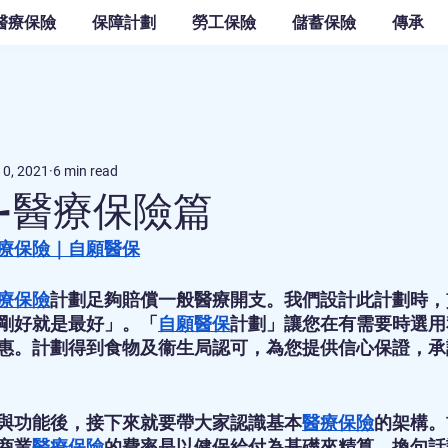
醫療保險
保障計劃
勞工保險
儲蓄保險
傳承
10, 2021
6 min read
-醫療保險篇
療保險
｜
自願醫保
療保險
計劃足夠賠償一般醫療開支。我們設計此計劃時，貫徹J
剛好就是最好」。「
自願醫保
計劃」讓您在有需要時選用
惠。計劃得到食物及衞生局認可，為您提供信心保證，承
與功能後，接下來就要帶大家認識基本
醫療保險
的架構。
商業
醫療保險
的費率是以健保給付為基礎來精算，換句話