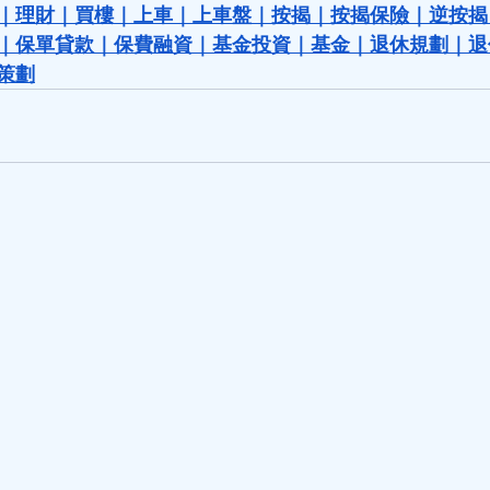
｜
理財
｜
買樓
｜
上車
｜
上車盤
｜
按揭
｜
按揭保險
｜
逆按揭
｜
保單貸款
｜
保費融資
｜
基金投資
｜
基金
｜
退休規劃
｜
退
策劃