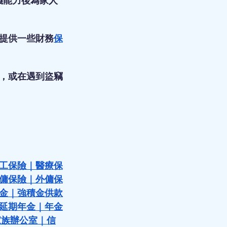
錢能力後為家人
提供一些財務
保
，或在遇到盜竊
工保險
｜
醫療保
傭保險
｜
外傭保
金
｜
強積金供款
延期年金
｜
年金
家族辦公室
｜
信