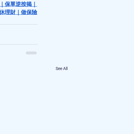
｜
保單逆按揭
｜
休理財
｜
做保險
See All