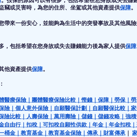
障
。投保的原因可以有很多，包括希望在您身故或失去賺
盜竊或災害時，為您的住所、坐駕或其他資產提供
保障
。
您帶來一份安心，並能夠為生活中的突發事故及其他風險
多，包括希望在您身故或失去賺錢能力後為家人提供
保障
其他資產提供
保障
。
：
體醫療保險
｜
團體醫療保險比較
｜
慳錢
｜
保障
｜
勞保
｜
勞
保險
｜
個人意外保險
｜
自願醫保計劃
｜
自願醫保比較
｜
家
保險比較
｜
人壽保險
｜
萬用壽險
｜
儲錢
｜
儲錢攻略
｜
強積
金自由行
｜
扣稅
｜
可扣稅自願性供款
｜
年金
｜
年金扣稅
｜
一桶金
｜
教育基金
｜
教育基金保險
｜
傳承
｜
財富傳承
｜ 