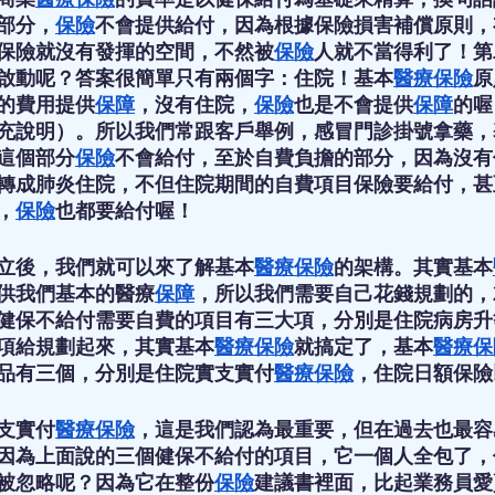
部分，
保險
不會提供給付，因為根據保險損害補償原則，
保險就沒有發揮的空間，不然被
保險
人就不當得利了！第
啟動呢？答案很簡單只有兩個字：住院！基本
醫療保險
原
的費用提供
保障
，沒有住院，
保險
也是不會提供
保障
的喔
充說明）。所以我們常跟客戶舉例，感冒門診掛號拿藥，
這個部分
保險
不會給付，至於自費負擔的部分，因為沒有
轉成肺炎住院，不但住院期間的自費項目保險要給付，甚
，
保險
也都要給付喔！
立後，我們就可以來了解基本
醫療保險
的架構。其實基本
供我們基本的醫療
保障
，所以我們需要自己花錢規劃的，
健保不給付需要自費的項目有三大項，分別是住院病房升
項給規劃起來，其實基本
醫療保險
就搞定了，基本
醫療保
品有三個，分別是住院實支實付
醫療保險
，住院日額保險
支實付
醫療保險
，這是我們認為最重要，但在過去也最容
因為上面說的三個健保不給付的項目，它一個人全包了，
被忽略呢？因為它在整份
保險
建議書裡面，比起業務員愛