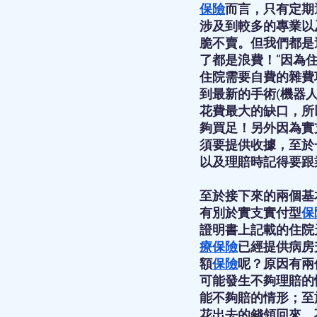
保險
而言，只有定期
涉及到較多的專業以
脆不賣。但我們都是
了都是浪費！“因為
住院需要自費的雜費
到最新的手術(機器
花費最大的缺口，所
夠買足！另外因為實
須要提供收據，至於
以及理賠時記得要跟
至於接下來的兩個基
有別於實支實付型
保
證明書上記載的住院
療保險
已經提供病房
額
保險
呢？原因有兩
可能發生不夠理賠的
能不夠賠的情形；至
花出去的錢領回來，