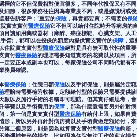
選擇的它不但保費相對便宜很多，不同年代投保又有不同
及細節，很多業務往往因為專業度不夠，或是嫌說明或後
這麼告訴客戶：”重要的
保險
，再貴都要買；不需要的
保
住院實支實付
醫療保險
它不但可以給付住院時升等病房的
項目諸如用藥或器材（麻醉、癌症標靶、心臟支架、人工
人手臂)，都可以在投保的額度內提供實支實付的
保障
，這
以住院實支實付型
醫療保險
絕對是具有無可取代性的重要
支實付
醫療保險
的理賠需要知道實際的花費以及項目，所
一定要正本或副本也可以，每家保險公司不同時代都有不
業務員確認。
本
醫療保險
：住院日額
保險
以及手術保險，則是屬於定額
險
理賠時需要檢附收據，定額給付型的保險只需要提供診
天數以及施行手術的名稱即可理賠。但其實仔細思考，會
升等費以及手術費用的
保障
，那為什麼還需要另外針對病
個，第一個是實支實付型
醫療保險
有給付上限，如果自費
情形，所以另外再針對病房費以及手術費做定額給付，來
於第二個原因，則是因為就算實支實付型
醫療保險
夠賠，
不能彌補無形的損失，比如因為住院無法工作的薪水損失