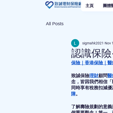
主頁
團體
All Posts
sigmahk2021
Nov 
認識保險
保險
｜
香港保險
｜
醫
致誠保險
理財
顧問
醫
念，皆因我們相信「
同時享有稅務扣減優
障
。
了解壽險規劃的意義
個重要觀念！第一，