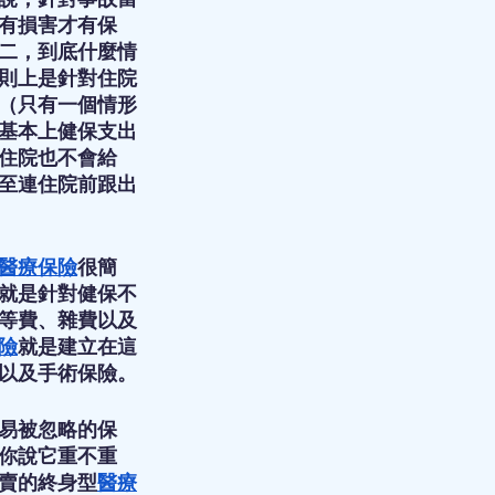
有損害才有保
二，到底什麼情
則上是針對住院
（只有一個情形
基本上健保支出
住院也不會給
至連住院前跟出
醫療保險
很簡
就是針對健保不
等費、雜費以及
險
就是建立在這
以及手術保險。
易被忽略的保
你說它重不重
賣的終身型
醫療