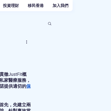
投資理財
移民香港
加入我們
ustFit概
私家醫療服務，
諾提供適切的
保
首先，先建立兩
說，針對事故當