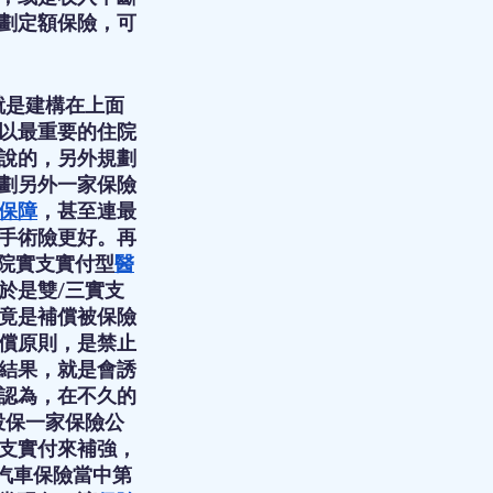
劃定額保險，可
就是建構在上面
以最重要的住院
說的，另外規劃
劃另外一家保險
保障
，甚至連最
手術險更好。再
院實支實付型
醫
於是雙/三實支
竟是補償被保險
償原則，是禁止
結果，就是會誘
認為，在不久的
投保一家保險公
支實付來補強，
似汽車保險當中第