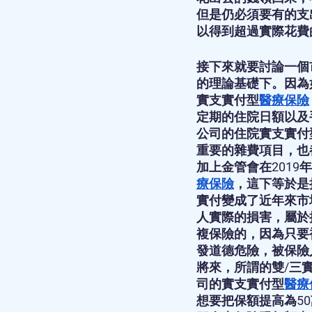
但是仍必須要有的支
以得到超過實際花費
接下來就要討論一個
的理論基礎下。因為
實支實付型
醫療保險
定期的住院日額以及
公司的住院實支實付
重要的雜費項目，也
加上金管會在2019年
療保險
，這下等於是
實付變成了近年來市
人實際的損害，屬於
複保險的，因為只要
發道德危險，被保險
將來，所謂的雙/三
司的實支實付型
醫療
想要把保額提高為5