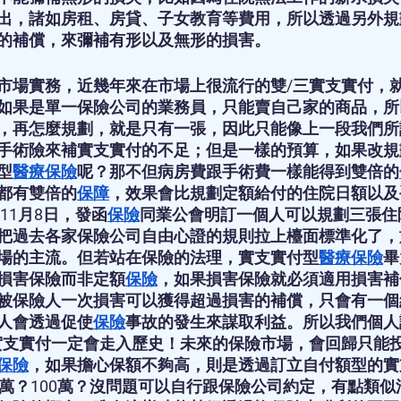
出，諸如房租、房貸、子女教育等費用，所以透過另外規
的補償，來彌補有形以及無形的損害。
市場實務，近幾年來在市場上很流行的雙/三實支實付，
如果是單一保險公司的業務員，只能賣自己家的商品，所
，再怎麼規劃，就是只有一張，因此只能像上一段我們所
手術險來補實支實付的不足；但是一樣的預算，如果改規
型
醫療保險
呢？那不但病房費跟手術費一樣能得到雙倍的
都有雙倍的
保障
，效果會比規劃定額給付的住院日額以及
11月8日，發函
保險
同業公會明訂一個人可以規劃三張住
把過去各家保險公司自由心證的規則拉上檯面標準化了，
場的主流。但若站在保險的法理，實支實付型
醫療保險
畢
損害保險而非定額
保險
，如果損害保險就必須適用損害補
被保險人一次損害可以獲得超過損害的補償，只會有一個
人會透過促使
保險
事故的發生來謀取利益。所以我們個人
實支實付一定會走入歷史！未來的保險市場，會回歸只能
保險
，如果擔心保額不夠高，則是透過訂立自付額型的實
0萬？100萬？沒問題可以自行跟保險公司約定，有點類