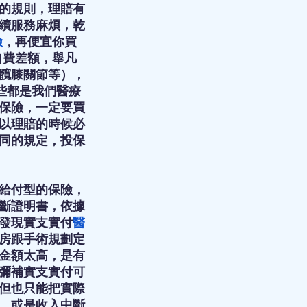
的規則，理賠有
續服務麻煩，乾
險
，再便宜你買
自費差額，舉凡
髖膝關節等），
些都是我們醫療
保險，一定要買
以理賠的時候必
同的規定，投保
給付型的保險，
斷證明書，依據
發現實支實付
醫
房跟手術規劃定
金額太高，是有
彌補實支實付可
但也只能把實際
，或是收入中斷