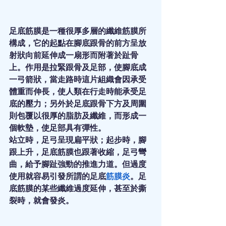
足底筋膜是一種很厚多層的纖維筋膜所
構成，它的起點在腳底跟骨的前方呈放
射狀向前延伸成一扇形而附著於趾骨
上。作用是拉緊跟骨及足部，使腳底成
一弓箭狀，當走路時這片組織會因承受
體重而伸長，使人類在行走時能承受足
底的壓力；另外於足底跟骨下方及周圍
則包覆以很厚的脂肪及纖維，而形成一
個軟墊，使足部具有彈性。
站立時，足弓呈現扁平狀；起步時，腳
跟上升，足底筋膜也跟著收縮，足弓彎
曲，給予腳趾強勁的推進力道。但過度
使用就容易引發所謂的足底
筋膜炎
。足
底筋膜的某些纖維過度延伸，甚至於撕
裂時，就會發炎。