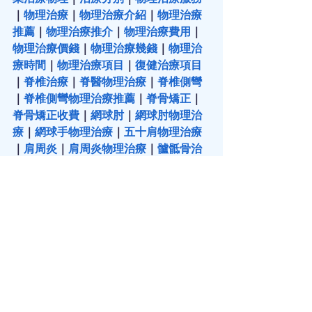
｜
物理治療
｜
物理治療介紹
｜
物理治療
推薦
｜
物理治療推介
｜
物理治療費用
｜
物理治療價錢
｜
物理治療幾錢
｜
物理治
療時間
｜
物理治療項目
｜
復健治療項目
｜
脊椎治療
｜
脊醫物理治療
｜
脊椎側彎
｜
脊椎側彎物理治療推薦
｜
脊骨矯正
｜
脊骨矯正收費
｜
網球肘
｜
網球肘物理治
療
｜
網球手物理治療
｜
五十肩物理治療
｜
肩周炎
｜
肩周炎物理治療
｜
髗骶骨治
療
｜
髗骶治療
｜
筋膜炎
｜
筋骨扭傷
｜
高
低肩
｜
高低肩物理治療
｜
骨刺
｜
骨科物
理治療
｜
腰頸背痛
｜
肩頸腰背痛
｜
頸椎
性頭痛
｜
關節炎
｜ 
關節炎治療
｜
關節勞
損
｜
關節退化
｜
兒童姿勢矯正
｜
姿勢矯
正
｜
肌肉拉傷
｜
拉傷
｜
腕管綜合症
｜
手
腕物理治療
｜
坐骨神經
｜
坐骨神經痛
｜
十字韌帶撕裂
｜
十字韌帶物理治療
｜
十
字韌帶創傷
｜
韌帶拉傷
｜
半月板撕裂
｜