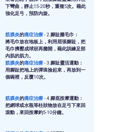
下彎曲，靜止15-20秒，重複5次。藉此
強化足弓，預防內旋。
筋膜炎
的
痛症治療
 - 2.腳趾攤毛巾：
將毛巾放在地板上，利用屈張腳趾，把
毛巾擠壓成球狀再攤開，藉此訓練足部
內肌的肌力。
筋膜炎
的
痛症治療
 - 3.腳趾靈活運動：
用腳趾把地上的彈珠撿起來，再放到一
個碗裡，反覆10次。
筋膜炎
的
痛症治療
 - 4.腳底按摩運動：
把網球或水瓶等柱狀物放在足弓下來回
滾動，來回按摩約5-10分鐘。