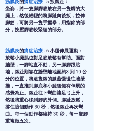
筋膜炎
的
痛症治療
 - 5.扳腳趾：
坐姿，將一隻腳腳底放在另一隻腳的大
腿上，然後輕輕的將腳趾向後扳，拉伸
腳筋，可將另一隻手握拳，用指節的部
分，按壓腳底較緊繃的部分。
筋膜炎
的
痛症治療
 - 6.小腿伸展運動：
放鬆小腿肌也對足底放鬆有幫助。面對
牆壁，一腳站直不動，另一腳腳跟貼
地，腳趾則靠在牆壁離地面約8 到 10 公
分的位置，將這隻腳的膝蓋慢慢往牆壁
推，一直推到腳底和小腿後側有伸展的
感覺為止。腳趾往下彎曲讓足弓上升，
然後將重心移到腳的外側。腳趾放鬆，
撐住這個動作 30 秒，然後腳趾再次彎
曲。每一個動作都維持 30 秒，每一隻腳
重複做五次。　