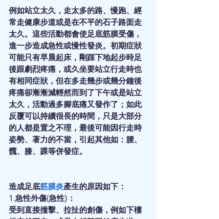
例如站立太久，走太多的路、慢跑、經
常走健康步道或是在不平的石子路面走
太久。這些活動都會使足底筋膜受傷，
進一步造成急性或慢性發炎。初期症狀
可能只有早晨起床，剛踩下地起步時足
後跟劇烈疼痛，或久坐要站立行走時也
有相同症狀，但在多走幾步或幾分鐘後
疼痛卻漸漸減輕然而到了下午或是站立
太久，活動過多腳底痛又發作了；如此
反覆可以持續很長的時間，只是大部分
的人都是置之不理，最後可能因行走時
姿勢、著力的不當，引起其他如：腰、
髖、膝、踝等併發症。
造成足底
筋膜炎
產生的原因如下：
1.急性外傷(急性)：
受到直接撞擊、拉扯的創傷，例如下樓