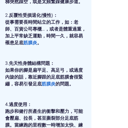
梯突然踩空，或是太頻繁踩健康步道。
2.反覆性受損退化(慢性)：
從事需要長時間站立的工作，如：老
師、百貨公司專櫃…，或者是體重過重，
加上平常缺乏運動，時間一久，就容易
罹患足底
筋膜炎
。
3.先天性身體結構問題：
如果你的腳是扁平足、高足弓，或過度
內旋的話，靠近腳跟的足底筋膜會很緊
繃，容易引發足底
筋膜炎
的問題。
4.過度使用：
跑步和健行所產生的衝擊和壓力，可能
會壓扁、拉長，甚至撕裂部分足底筋
膜。當練跑的里程數一時增加太快、練