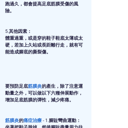
跑過久，都會提高足底筋膜受傷的風
險。
5.其他因素：
體重過重，或是穿的鞋子鞋底太薄或太
硬，若加上久站或長距離行走，就有可
能造成腳底的撕裂傷。
要預防足底
筋膜炎
的產生，除了注意運
動量之外，可以做以下六種伸展動作，
增加足底筋膜的彈性，減少疼痛。
筋膜炎
的
痛症治療
 - 1.腳趾彎曲運動：
坐著把鞋子脫掉，然後腳趾盡量用力往