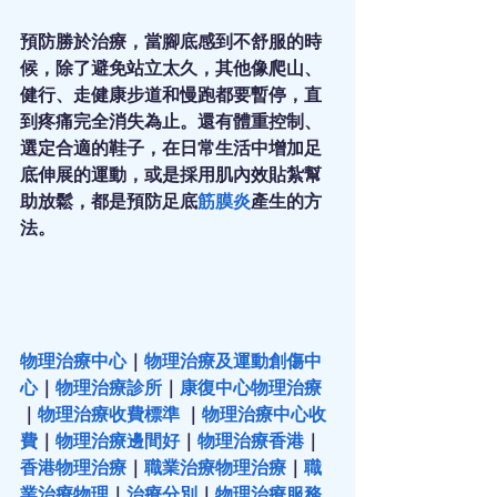
預防勝於治療，當腳底感到不舒服的時
候，除了避免站立太久，其他像爬山、
健行、走健康步道和慢跑都要暫停，直
到疼痛完全消失為止。還有體重控制、
選定合適的鞋子，在日常生活中增加足
底伸展的運動，或是採用肌內效貼紮幫
助放鬆，都是預防足底
筋膜炎
產生的方
法。
物理治療中心
｜
物理治療及運動創傷中
心
｜
物理治療診所
｜
康復中心物理治療
｜
物理治療收費標準
 ｜
物理治療中心收
費
｜
物理治療邊間好
｜
物理治療香港
｜
香港物理治療
｜
職業治療物理治療
｜
職
業治療物理
｜
治療分別
｜
物理治療服務