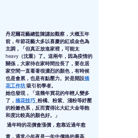
丹尼爾花藝總監陳譓如觀察，大概五年
前，年節花藝大多以喜慶的紅或金色為
主調，「但真正放進家裡，可能太
heavy（沈重）了。這兩年，因為疫情的
關係，大家待在家時間拉長了，要在居
家空間一直看著很濃烈的顏色，有時候
也是會累，也是有點壓力。於是開設
插
花工作坊
吸引初學者。
她也發現，「這幾年買花的年輕人變多
了，
插花技巧
粉橘、粉紫、淺粉等紓壓
的粉嫩色系，反而賣得比大紅大金等飽
和度比較高的顏色好。」
 過年時的花價會漲價，愈靠近過年愈
貴，通常小年夜是一年中價格的最高