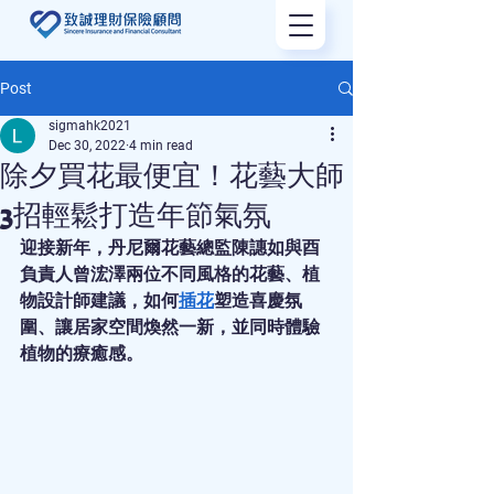
Post
sigmahk2021
Dec 30, 2022
4 min read
除夕買花最便宜！花藝大師
3招輕鬆打造年節氣氛
迎接新年，丹尼爾花藝總監陳譓如與酉
負責人曾浤澤兩位不同風格的花藝、植
物設計師建議，如何
插花
塑造喜慶氛
圍、讓居家空間煥然一新，並同時體驗
植物的療癒感。