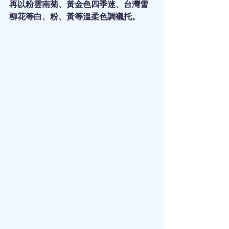
再以粉雲南菊、黃金色四季迷、台灣雪
柳花等白、粉、黃等溫柔色調襯托。