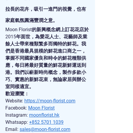
拉長的花卉，吸引一進門的視覺，也有
家庭氣氛圓滿豐潤之意。
Moon Florist的新興概念網上訂花花店於
2015年面世，為愛花人士、花藝師及業
餘人士帶來種類繁多而獨特的鮮花。我
們是香港最具規模的鮮花進口商之一，
掌握不同國家優良和時令的鮮花種類供
應，每日將最好質量的鮮花新鮮運送到
港。我們以嶄新時尚概念，製作多款小
巧、實惠的新鮮花束，無論家居與辦公
室同樣適宜。
歡迎瀏覽：
Website: 
https://moon-florist.com
Facebook: 
Moon Florist
Instagram: 
moonflorist.hk
Whatsapp: 
+852 5701 1039
Email: 
sales@moon-florist.com