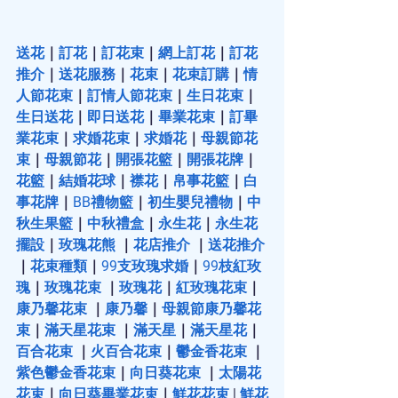
送花
｜
訂花
｜
訂花束
｜
網上訂花
｜
訂花
推介
｜
送花服務
｜
花束
｜
花束訂購
｜
情
人節花束
｜
訂情人節花束
｜
生日花束
｜
生日送花
｜
即日送花
｜
畢業花束
｜
訂畢
業花束
｜
求婚花束
｜
求婚花
｜
母親節花
束
｜
母親節花
｜
開張花籃
｜
開張花牌
｜
花籃
｜
結婚花球
｜
襟花
｜
帛事花籃
｜
白
事花牌
｜
BB禮物籃
｜
初生嬰兒禮物
｜
中
秋生果籃
｜
中秋禮盒
｜
永生花
｜
永生花
擺設
｜
玫瑰花熊
 ｜
花店推介
 ｜
送花推介
｜
花束種類
｜
99支玫瑰求婚
｜
99枝紅玫
瑰
｜
玫瑰花束
 ｜
玫瑰花
｜
紅玫瑰花束
｜
康乃馨花束
 ｜
康乃馨
｜
母親節康乃馨花
束
｜
滿天星花束
 ｜
滿天星
｜
滿天星花
｜
百合花束
 ｜
火百合花束
｜
鬱金香花束
 ｜
紫色鬱金香花束
｜
向日葵花束
 ｜
太陽花
花束
｜
向日葵畢業花束
｜
鮮花花束
 | 
鮮花