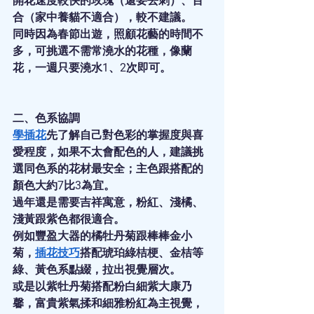
開花速度較快的玫瑰（還要去刺）、百
合（家中養貓不適合），較不建議。
同時因為春節出遊，照顧花藝的時間不
多，可挑選不需常澆水的花種，像蘭
花，一週只要澆水1、2次即可。
二、色系協調
學插花
先了解自己對色彩的掌握度與喜
愛程度，如果不太會配色的人，建議挑
選同色系的花材最安全；主色跟搭配的
顏色大約7比3為宜。
過年還是需要吉祥寓意，粉紅、淺橘、
淺黃跟紫色都很適合。
例如豐盈大器的橘牡丹菊跟棒棒金小
菊，
插花技巧
搭配琥珀綠桔梗、金桔等
綠、黃色系點綴，拉出視覺層次。
或是以紫牡丹菊搭配粉白細紫大康乃
馨，富貴紫氣揉和細雅粉紅為主視覺，