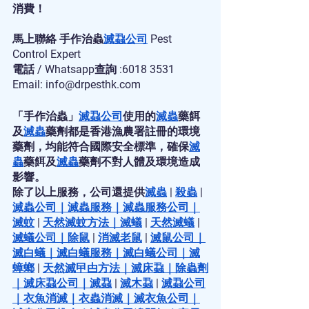
消費！
馬上聯絡 手作治蟲
滅蝨公司
 Pest 
Control Expert
電話 / Whatsapp查詢 :6018 3531
Email: info@drpesthk.com
「手作治蟲」
滅蝨公司
使用的
滅蟲
藥餌
及
滅蟲
藥劑都是香港漁農署註冊的環境
藥劑，均能符合國際安全標準，確保
滅
蟲
藥餌及
滅蟲
藥劑不對人體及環境造成
影響。
除了以上服務，公司還提供
滅蟲
 | 
殺蟲
 | 
滅蟲公司
｜
滅蟲服務
｜
滅蟲服務公司
｜
滅蚊
 | 
天然滅蚊方法
｜
滅蟻
 | 
天然滅蟻
 | 
滅蟻公司
｜
除鼠
 | 
消滅老鼠
 | 
滅鼠公司
｜
滅白蟻
｜
滅白蟻服務
｜
滅白蟻公司
｜
滅
蟑螂
 | 
天然滅曱甴方法
｜
滅床蝨
｜
除蟲劑
｜
滅床蝨公司
｜
滅蝨
 | 
滅木蝨
 | 
滅蝨公司
｜
衣魚消滅
｜
衣蟲消滅
｜
滅衣魚公司
｜