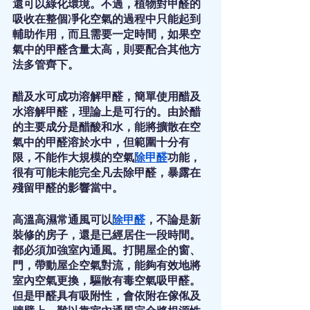
還可以綠化環境。不過，植物對甲醛的
吸收在整個凈化空氣的過程中只能起到
輔助作用，而且需要一定時間，如果空
氣中的甲醛含量太高，則要配合其他方
法多管齊下。
醋及水可成功溶解甲醛，簡單使用醋及
水溶解甲醛，理論上是可行的。由於醋
的主要成分是醋酸和水，能將擴散在空
氣中的甲醛溶於水中，但範圍十分有
限，不能作大規模的空氣
除甲醛
功能，
很有可能未能完全凡去除甲醛，暴露在
殘留甲醛的影響當中。
高溫高濕常通風可以
除甲醛
，不論是新
裝修的房子，還是已經居住一段時間。
都必須加強室內通風。打開屋企的窗、
門，帶動屋企空氣對流，能夠有效地將
室內空氣更換，驅散有毒空氣吸甲醛。
但是甲醛具有吸附性，會依附在傢俬及