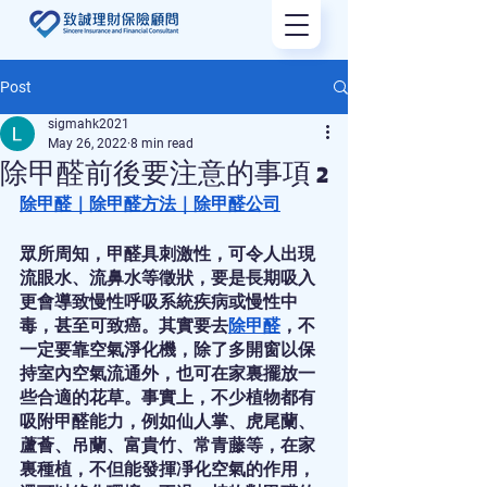
Post
sigmahk2021
May 26, 2022
8 min read
除甲醛前後要注意的事項 2
除甲醛
｜
除甲醛方法
｜
除甲醛公司
眾所周知，甲醛具刺激性，可令人出現
流眼水、流鼻水等徵狀，要是長期吸入
更會導致慢性呼吸系統疾病或慢性中
毒，甚至可致癌。其實要去
除甲醛
，不
一定要靠空氣淨化機，除了多開窗以保
持室內空氣流通外，也可在家裏擺放一
些合適的花草。事實上，不少植物都有
吸附甲醛能力，例如仙人掌、虎尾蘭、
蘆薈、吊蘭、富貴竹、常青藤等，在家
裏種植，不但能發揮凈化空氣的作用，