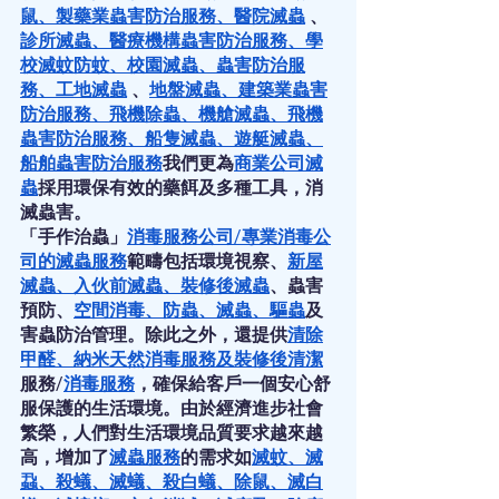
鼠
、
製藥業蟲害防治服務
、
醫院滅蟲
 、
診所滅蟲
、
醫療機構蟲害防治服務
、
學
校滅蚊防蚊
、
校園滅蟲
、
蟲害防治服
務
、
工地滅蟲
 、
地盤滅蟲
、
建築業蟲害
防治服務
、
飛機除蟲
、
機艙滅蟲
、
飛機
蟲害防治服務
、
船隻滅蟲
、
遊艇滅蟲
、
船舶蟲害防治服務
我們更為
商業公司滅
蟲
採用環保有效的藥餌及多種工具，消
滅蟲害。
「手作治蟲」
消毒服務公司
/
專業消毒公
司
的
滅蟲服務
範疇包括環境視察、
新屋
滅蟲
、
入伙前滅蟲
、
裝修後滅蟲
、蟲害
預防、
空間消毒
、
防蟲
、
滅蟲
、
驅蟲
及
害蟲防治管理。除此之外，還提供
清除
甲醛
、
納米天然消毒服務
及
裝修後清潔
服務/
消毒服務
，確保給客戶一個安心舒
服保護的生活環境。由於經濟進步社會
繁榮，人們對生活環境品質要求越來越
高，增加了
滅蟲服務
的需求如
滅蚊
、
滅
蝨
、
殺蟻
、
滅蟻
、
殺白蟻
、
除鼠
、
滅白