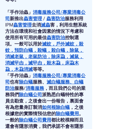
「手作治蟲」
消毒服務公司
/
專業消毒公
司
新推出
蟲害管理
 / 
蟲害防治
服務利用
IPM
蟲害管理
去消
滅蟲
害，利用生態系統
方法在環境和社會因素的情況下考慮和
使用所有可用的最佳
蟲害防治
控制選
項。一般可以用於
滅蚊
，
戶外滅蚊
，
殺
蚊
，
預防白蟻
，
殺蟻
，
殺白蟻
，
除鼠
，
消滅老鼠
，
老鼠防治
，
除床蝨
，
滅鼠
，
消滅曱甴
，
滅曱甴
，
殺木蝨
，
床蝨木
蝨
，
木蝨消滅
等等。
「手作治蟲」
消毒服務公司
/
專業消毒公
司
也有
除白蟻
服務、
滅白蟻服務
、
白蟻
防治
服務/
消毒服務
，而且我們公司的業
務我們
除白蟻公司
派熟悉白蟻特性的專
員去勘查，之後會出一份報告，裏面會
有為您量身訂製消
如何根除白蟻
，之後
根據您的實際情預估您的
除白蟻費用
。
一般的
除白蟻公司費用
都比較模糊而且
還會有隱形消費，我們承諾不會有隱形