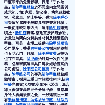
甲醛帶來的危害影響。採用「手作治
蟲」
清除甲醛服務
於不同室內空間案例
或示範，如: 家居、辦公室、幼兒遊戲教
室、私家車、的士等等。香港
除甲醛公
司
普遍於處理甲醛時具有較豐富經驗，
一般使用較科學方法，運用
除甲醛
藥劑
噴塗 / 
除甲醛
噴霧/藥劑直接黏附滲透，
於最短時間內分解裝修材料及牆壁裡的
甲醛。可是，市場上提供
清除甲醛服務
公司眾多，香港
除甲醛公司
採用的藥劑
也五花八門，經驗、
除甲醛收費
及技術
也存在差異。
除甲醛
始終是一次性的服
務，必須審慎選擇具口碑及經驗豐富的
公司處理。
除甲醛公司推薦
「手作治
蟲」
除甲醛公司
的專業
清除甲醛
服務經
驗豐富，採用三重日本觸媒技術(包括
除
甲醛
光觸媒)及智能空氣淨化裝備，混合
導入傢俱並高速完全分解甲醛，讓您和
身邊人再無後顧之憂。一般建議照一些
有
裝修後清潔
，
裝修後除甲醛
，
裝修后