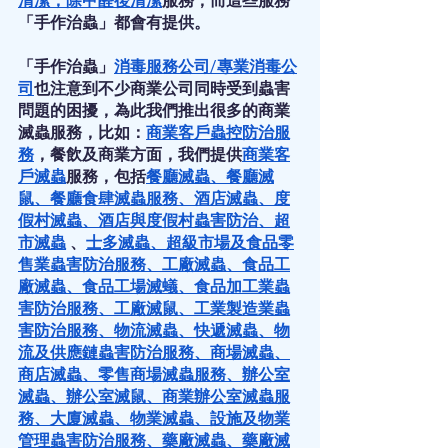
清潔
，
除甲醛後清潔
服務，而這些服務
「手作治蟲」都會有提供。
「手作治蟲」
消毒服務公司
/
專業消毒公
司
也注意到不少商業公司同時受到蟲害
問題的困擾，為此我們推出很多的商業
滅蟲服務，比如：
商業客戶蟲控防治服
務
，餐飲及商業方面，我們提供
商業客
戶滅蟲
服務，包括
餐廳滅蟲
、
餐廳滅
鼠
、
餐廳食肆滅蟲服務
、
酒店滅蟲
、
度
假村滅蟲
、
酒店與度假村蟲害防治
、
超
市滅蟲
 、
士多滅蟲
、
超級市場及食品零
售業蟲害防治服務
、
工廠滅蟲
、
食品工
廠滅蟲
、
食品工場滅蟻
、
食品加工業蟲
害防治服務
、
工廠滅鼠
、
工業製造業蟲
害防治服務
、
物流滅蟲
、
快遞滅蟲
、
物
流及供應鏈蟲害防治服務
、
商場滅蟲
、
商店滅蟲
、
零售商場滅蟲服務
、
辦公室
滅蟲
、
辦公室滅鼠
、
商業辦公室滅蟲服
務
、
大廈滅蟲
、
物業滅蟲
、
設施及物業
管理蟲害防治服務
、
藥廠滅蟲
、
藥廠滅