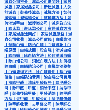
滅蟲公司推介
｜
滅蟲公司邊間好
｜
家居
滅蟲
｜
家居滅蟲公司
｜
新屋滅蟲
｜
入伙
前滅蟲
｜
裝修後滅蟲
｜
滅蟻方法
｜
如何
滅螞蟻
｜
滅螞蟻公司
｜
滅蟑螂方法
｜
如
何消滅曱甴
｜
滅蟑螂公司
｜
滅床蝨方法
｜
除床蝨
｜
殺床蝨公司
｜
家居滅蟲方法
｜
家居滅蟲邊間好
｜ 
家居滅蟲服務
｜
滅
蟲公司收費
｜
滅蟲公司價錢
｜
白蟻防治
｜
預防白蟻
｜
防治白蟻
｜
白蟻跡象
｜
白
蟻原因
｜
白蟻成因
｜
殺白蟻
｜
消滅白蟻
｜
除白蟻
｜
除白蟻方法
｜
如何消滅白蟻
｜
除白蟻公司
｜
消滅白蟻方法
｜
如何根
除白蟻
｜
白蟻防治公司
｜
白蟻防治藥劑
｜
白蟻處理方法
｜
除白蟻費用
｜
除白蟻
價格
｜
白蟻防治費用
｜
除白蟻公司費用
｜
清除甲醛
｜
清除甲醛服務
｜
除甲醛公
司
｜
除甲醛
｜
甲醛
｜
消除甲醛
｜
裝修甲
醛
｜
裝修後除甲醛
｜
甲醛消除
｜
除甲醛
方法
｜
去甲醛
｜
甲醛公司
｜
除甲醛價錢
｜
除甲醛收費
｜
去甲醛公司
｜
除甲醛公
司比較
｜
除甲醛公司推薦
｜
除甲醛公司