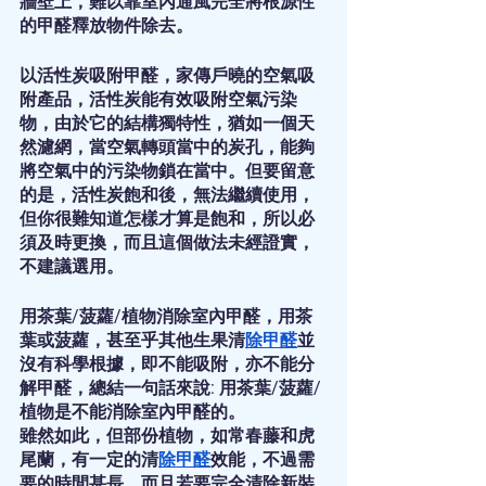
牆壁上，難以靠室內通風完全將根源性
的甲醛釋放物件除去。
以活性炭吸附甲醛，家傳戶曉的空氣吸
附產品，活性炭能有效吸附空氣污染
物，由於它的結構獨特性，猶如一個天
然濾網，當空氣轉頭當中的炭孔，能夠
將空氣中的污染物鎖在當中。但要留意
的是，活性炭飽和後，無法繼續使用，
但你很難知道怎樣才算是飽和，所以必
須及時更換，而且這個做法未經證實，
不建議選用。
用茶葉/菠蘿/植物消除室內甲醛，用茶
葉或菠蘿，甚至乎其他生果清
除甲醛
並
沒有科學根據，即不能吸附，亦不能分
解甲醛，總結一句話來說: 用茶葉/菠蘿/
植物是不能消除室內甲醛的。
雖然如此，但部份植物，如常春藤和虎
尾蘭，有一定的清
除甲醛
效能，不過需
要的時間甚長。而且若要完全清除新裝