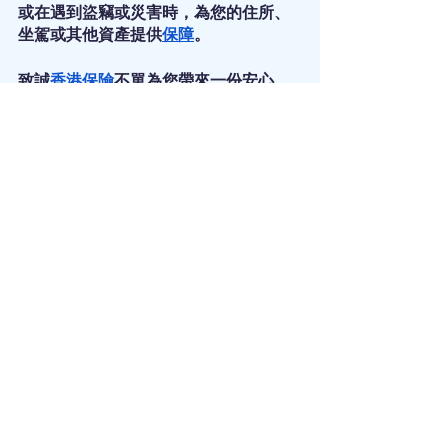
或在遇到盜竊或災害時，為您的住所、
坐駕或其他資產提供
保障
。
致誠
香港保險
不單為您帶來一份安心，
並能夠為生活中的突發事故及其他風險
提供一些財務
保障
。
投保的原因可以有很多，包括希望在您
身故或失去賺錢能力後為家人提供
保
障
，或在遇到盜竊或災害時，
為您的住所、坐駕或其他資產提供
保
障
。
我們還提供以下服務：
保險
｜
香港保險
｜
團體醫療保險
｜
團體
醫療保險比較
｜
慳錢
｜
保障
｜
勞保
｜
勞
工保險
｜
醫療保險
｜
自願醫保
｜
意外保
險
｜
個人意外保險
｜
自願醫保計劃
｜
自