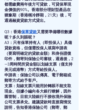
都需繳費兩年後方可貸款，可貸保單現
金價值的90%。香港部分理財型產品在
猶豫期（香港稱冷靜期，21天）後，可
通過融資貸款方式貸出。
Q3：香港
保單貸款
又需要準備哪些數據
呢？多久到賬呢？
A3：只有保單持有人（即投保人）具備
貸款資格，但僅需投保人填寫申請表
（要寫明確定的貸款金額）和身份證復
印件，郵寄到保險公司審核，通過後，2
—3周時間所貸金額以划線支票（僅支持
美元或港幣）方式寄給投保人。
申請表：保險公司以傳真、電子郵箱或
郵寄方式給予客戶。
支票：划線支票只能用於轉賬不能支取
現金。但據小編向各大銀行瞭解，因外
匯管制，目前大陸銀行不接收境外保險
公司支票承兌。建議貸款時直接寫情況
說明，告知香港保險公司（郵寄、郵