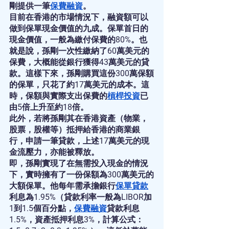
剛提供一筆
保費融資
。
目前在香港的市場情況下，融資額可以
做到保單現金價值的九成。保單首日的
現金價值，一般為繳付保費的80%。也
就是說，孫剛一次性繳納了60萬美元的
保費，大概能從銀行獲得43萬美元的貸
款。這樣下來，孫剛購買這份300萬保額
的保單，只花了約17萬美元的成本。這
時，保額與實際支出保費的
槓桿投資
已
由5倍上升至約18倍。
此外，若將孫剛其在香港資產（物業，
股票，股權等）抵押給香港的商業銀
行，申請一筆貸款，上述17萬美元的現
金流壓力，亦能被釋放。
即，孫剛實現了在無需投入現金的情況
下，實時擁有了一份保額為300萬美元的
大額保單。他每年需承擔銀行
保單貸款
利息為1.95%（貸款利率一般為LIBOR加
1到1.5個百分點，
保費融資
貸款利息
1.5%，資產抵押利息3%，計算公式：