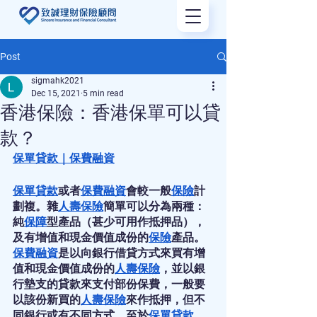
Post
sigmahk2021
Dec 15, 2021
5 min read
香港保險：香港保單可以貸
款？
保單貸款
｜
保費融資
保單貸款
或者
保費融資
會較一般
保險
計
劃複。雜
人壽保險
簡單可以分為兩種：
純
保障
型產品（甚少可用作抵押品），
及有增值和現金價值成份的
保險
產品。
保費融資
是以向銀行借貸方式來買有增
值和現金價值成份的
人壽保險
，並以銀
行墊支的貸款來支付部份保費，一般要
以該份新買的
人壽保險
來作抵押，但不
同銀行或有不同方式。至於
保單貸款
，