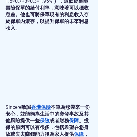
1.5×0.7+3×0.3=1.95% ），這低於萬能
壽險保單的給付利率，意味著可以穩收
息差。他也可將保單現有的利息收入存
於保單內滾存，以提升保單的未來利息
收入。
Sincere致誠
香港保險
不單為您帶來一份
安心，並能夠為生活中的突發事故及其
他風險提供一些
保險
或者財務
保障
。投
保的原因可以有很多，包括希望在您身
故或失去賺錢能力後為家人提供
保障
，