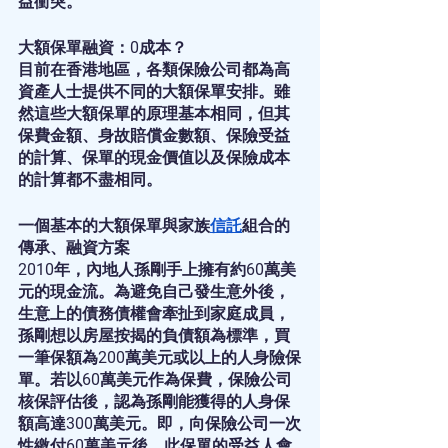
益衝突。
大額保單融資：0成本？
目前在香港地區，各類保險公司都為高
資產人士提供不同的大額保單安排。雖
然這些大額保單的原理基本相同，但其
保費金額、身故賠償金數額、保險受益
的計算、保單的現金價值以及保險成本
的計算都不盡相同。
一個基本的大額保單與家族
信託
組合的
傳承、融資方案
2010年，內地人孫剛手上擁有約60萬美
元的現金流。為避免自己發生意外後，
生意上的債務債權會牽扯到家庭成員，
孫剛想以房屋按揭的負債額為標準，買
一筆保額為200萬美元或以上的人身險保
單。若以60萬美元作為保費，保險公司
核保評估後，認為孫剛能獲得的人身保
額高達300萬美元。即，向保險公司一次
性繳付60萬美元後，此保單的受益人會