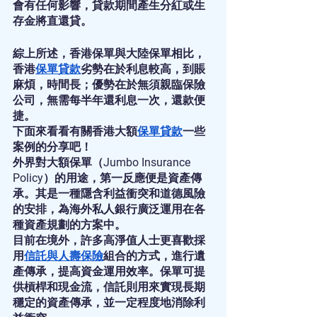
會有任何影響，貸款期間產生分紅或生
存金將直還貸。
綜上所述，香港保單與大陸保單相比，
香港
保單貸款
劣勢在於利息較高，到賬
麻煩，時間長；優勢在於無須親臨保險
公司，無需每半年還利息一次，還款便
捷。
下面來看看有關香港大額
保單貸款
一些
案例的分享吧！
外界對大額保單（Jumbo Insurance 
Policy）的用途，第一反應便是資產傳
承。其是一種隱含利益衝突和道德風險
的安排，為海外私人銀行廣泛運用在各
種資產規劃的方案中。
目前在境外，許多高淨值人士更喜歡採
用
信託
與
人壽保險
組合的方式，進行遺
產傳承，提高資金運用效率。保單可提
供槓桿和現金流，信託則用來實現長期
穩定的資產傳承，並一定程度地消除利