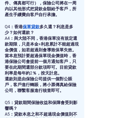
件、傳真都可行），保險公司將在一周
內以其他形式把貸款金額給予客戶，所
產生手續費由客戶自行承擔。
Q4：香港
保單貸款
多久還？利息是多
少？如何還款？
A4：與大陸不同，香港保單沒有規定還
款期限，只是本金+利息累計不能超過現
金價值，如若超過則會導致保單失效。
當本息預計要超過保單現金價值時，香
港保險公司會提前一個月通知客戶，只
要在此期間還部分款項即可。目前貸款
利率是每年約2％，按天計息。
還款則是由保險公司提供一個對公賬
戶，客戶進行轉賬，將小票傳真給保險
公司，聯繫客服進行核查即可。
Q5：貸款期間保險收益和保障會受到影
響嗎？
A5：貸款本息之和不超過現金價值則不