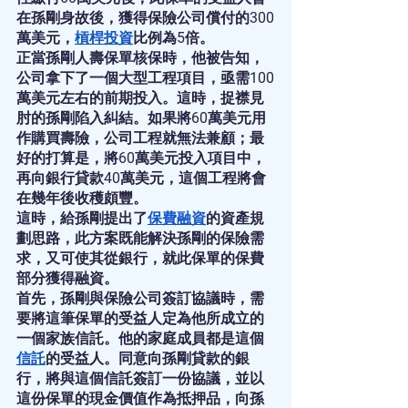
在孫剛身故後，獲得保險公司償付的300
萬美元，
槓桿投資
比例為5倍。
正當孫剛人壽保單核保時，他被告知，
公司拿下了一個大型工程項目，亟需100
萬美元左右的前期投入。這時，捉襟見
肘的孫剛陷入糾結。如果將60萬美元用
作購買壽險，公司工程就無法兼顧；最
好的打算是，將60萬美元投入項目中，
再向銀行貸款40萬美元，這個工程將會
在幾年後收穫頗豐。
這時，給孫剛提出了
保費融資
的資產規
劃思路，此方案既能解決孫剛的保險需
求，又可使其從銀行，就此保單的保費
部分獲得融資。
首先，孫剛與保險公司簽訂協議時，需
要將這筆保單的受益人定為他所成立的
一個家族信託。他的家庭成員都是這個
信託
的受益人。同意向孫剛貸款的銀
行，將與這個信託簽訂一份協議，並以
這份保單的現金價值作為抵押品，向孫