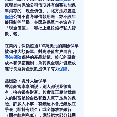
原理是向保險公司借取具有儲蓄功能保
單滾存的「現金價值」。此方法好處是
保險
公司不會考慮借款用途，亦不設年
齡限制等門檻，亦因為保單本身滾存了
「現金價值」，審批上遠較銀行私人貸
款手鬆。
在業內，保額超過100萬美元的壽險保單
被稱作大額保單。對高淨值客户而言，
香港保險
獨特的產品結構、較低的融資
成本和保密機制，為其保全境外資產或
進行長遠資產規劃提供了有力
保障
。
基礎版：境外大額保單
香港鉅富李嘉誠説：別人都説我很富
有，擁有很多財富。其實真正屬於我個
人的財富是給自己和親人買了足夠的保
險。許多人不解，有錢絕不會把錢放在
手裏（即持有現金）或全部放在銀行
（因存款利息低），應該把大部分錢用