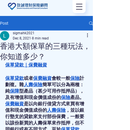
Post
sigmahk2021
Dec 8, 2021
8 min read
香港大額保單的三種玩法，
你知道多少？
保單貸款
｜
保費融資
保單貸款
或者
保費融資
會較一般
保險
計
劃複。雜
人壽保險
簡單可以分為兩種：
純
保障
型產品（甚少可用作抵押品），
及有增值和現金價值成份的
保險
產品。
保費融資
是以向銀行借貸方式來買有增
值和現金價值成份的
人壽保險
，並以銀
行墊支的貸款來支付部份保費，一般要
以該份新買的人壽保單來作抵押，但不
同銀行或有不同方式。至於
保單貸款
，