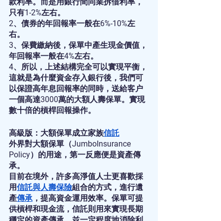
款利率。而是用銀行間同業拆借利率，
只有1-2%左右。
2、債券的年回報率一般在6%-10%左
右。
3、保費繳納後，保單中產生現金價值，
年回報率一般在4%左右。
4、所以，上述結構完全可以實現平衡，
這就是為什麼資金存入銀行後，我們可
以保證高年息回報率的同時，送給客户
一個高達3000萬的大額人壽保單。實現
數十倍的槓桿回報操作。
高級版：大額保單成立家族
信託
外界對大額保單（JumboInsurance 
Policy）的用途，第一反應便是資產傳
承。
目前在境外，許多高淨值人士更喜歡採
用
信託
與
人壽保險
組合的方式，進行遺
產
傳承
，提高資金運用效率。保單可提
供槓桿和現金流，信託則用來實現長期
穩定的資產傳承，並一定程度地消除利