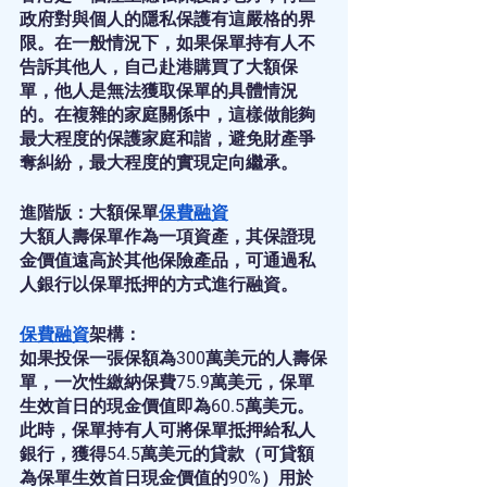
政府對與個人的隱私保護有這嚴格的界
限。在一般情況下，如果保單持有人不
告訴其他人，自己赴港購買了大額保
單，他人是無法獲取保單的具體情況
的。在複雜的家庭關係中，這樣做能夠
最大程度的保護家庭和諧，避免財產爭
奪糾紛，最大程度的實現定向繼承。
進階版：大額保單
保費融資
大額人壽保單作為一項資產，其保證現
金價值遠高於其他保險產品，可通過私
人銀行以保單抵押的方式進行融資。
保費融資
架構：
如果投保一張保額為300萬美元的人壽保
單，一次性繳納保費75.9萬美元，保單
生效首日的現金價值即為60.5萬美元。
此時，保單持有人可將保單抵押給私人
銀行，獲得54.5萬美元的貸款（可貸額
為保單生效首日現金價值的90%）用於