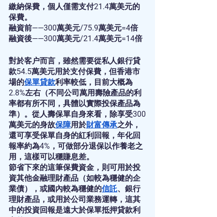
繳納保費，個人僅需支付21.4萬美元的
保費。
融資前——300萬美元/75.9萬美元=4倍
融資後——300萬美元/21.4萬美元=14倍
對於客户而言，雖然需要從私人銀行貸
款54.5萬美元用於支付保費，但香港市
場的
保單貸款
利率較低，目前大概為
2.8%左右（不同公司萬用壽險產品的利
率都有所不同，具體以實際投保產品為
準）。從人壽保單自身來看，除享受300
萬美元的身故
保障
用於
財富傳承
之外，
還可享受保單自身的紅利回報，年化回
報率約為4%，可做部分退保以作養老之
用，這樣可以穩賺息差。
節省下來的這筆保費資金，則可用於投
資其他金融理財產品（如較為穩健的企
業債），或國內較為穩健的
信託
、銀行
理財產品，或用於公司業務運轉，這其
中的投資回報是遠大於保單抵押貸款利