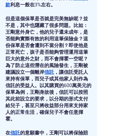
款
利息一般在3%左右。
但是這個保單是否就是完美無缺呢？並
不是，其中也隱藏了很多問題。比如：
王剛意外身亡，他的兒子還未成年，是
否能夠實際有效的利用這筆保險金？這
份保單是否會遭到不當分割？即使他是
正常死亡，孩子是否能夠管理運用這筆
巨大的意外之財，而不會揮霍一空呢？
為了防止這些潛在的風險發生，王剛被
建議設立一個離岸
信託
，讓信託受託人
來持有保單，而兒子或其他家人則作為
信託的受益人。以其購買的600萬美元的
保單為例，王剛身故後，信託可以按照
其此前設立的要求，以分期的形式支付
給兒子，甚至只將收益部分用來支持家
人的正常生活，確保兒子不會任意揮
霍。
在
信託
的意願書中，王剛可以將保險賠