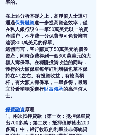
率的。
在上述分析基礎之上，高淨值人士還可
通過
保費融資
進一步提高資金效率，僅
在私人銀行設立一筆50萬美元以上的資
產賬户，不花費一分保費即可免費擁有
這張300萬美元的保單。
總體而言，客户購買了50萬美元的債券
資產，同時免費得到一個300萬美元的大
額人壽保單。在穩賺投資收益的同時，
獲得的大額保單每年紅利增幅也基本保
持在4%左右。有投資收益，有較高槓
杆，有大額人壽保單，一舉多得，最適
宜於希望穩妥進行
財富傳承
的高淨值人
士。
保費融資
原理
1、兩次抵押貸款（第一次：抵押保單貸
出700多萬；第二次：抵押債券貸出200
多萬）中，銀行收取的利率並非傳統貸