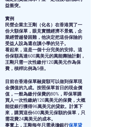
益衝突。
實例
民營企業主王剛（化名）在香港買了一
份大額保單，眼見實體經濟不景氣，企
業經營越發困難，他決定把這份保險的
受益人設為還在讀小學的兒子。
看起來，這是一個十分完美的安排。這
份保額高達600萬美元的萬能壽險計劃，
王剛只需一次性繳付120萬美元作為保
費，槓桿比例為5倍。
目前在香港保單融資額可以做到保單現
金價值的九成。按照保單首日的現金價
值，一般為繳付保費的80%，即保單購
買人一次性繳納120萬美元的保費，大概
能從銀行獲得96萬美元的貸款。計算下
來，購買這份600萬美元保額的保單，只
需花費24萬美元的成本。
事實上，王剛每年只需承擔銀行
保單貸