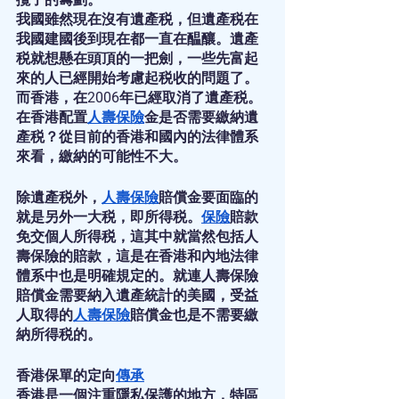
我國雖然現在沒有遺產税，但遺產税在
我國建國後到現在都一直在醖釀。遺產
税就想懸在頭頂的一把劍，一些先富起
來的人已經開始考慮起税收的問題了。
而香港，在2006年已經取消了遺產税。
在香港配置
人壽保險
金是否需要繳納遺
產税？從目前的香港和國內的法律體系
來看，繳納的可能性不大。
除遺產税外，
人壽保險
賠償金要面臨的
就是另外一大税，即所得税。
保險
賠款
免交個人所得税，這其中就當然包括人
壽保險的賠款，這是在香港和內地法律
體系中也是明確規定的。就連人壽保險
賠償金需要納入遺產統計的美國，受益
人取得的
人壽保險
賠償金也是不需要繳
納所得税的。
香港保單的定向
傳承
香港是一個注重隱私保護的地方，特區