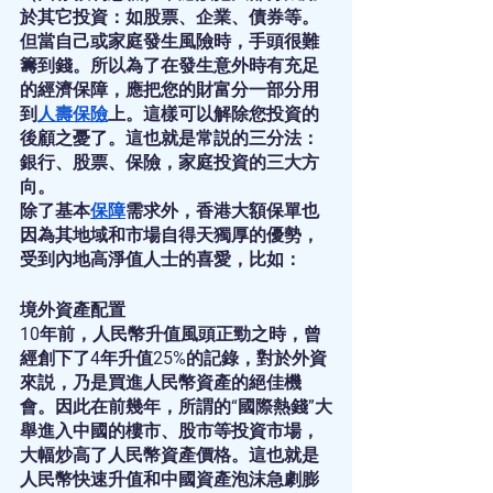
於其它投資：如股票、企業、債券等。
但當自己或家庭發生風險時，手頭很難
籌到錢。所以為了在發生意外時有充足
的經濟保障，應把您的財富分一部分用
到
人壽保險
上。這樣可以解除您投資的
後顧之憂了。這也就是常説的三分法：
銀行、股票、保險，家庭投資的三大方
向。
除了基本
保障
需求外，香港大額保單也
因為其地域和市場自得天獨厚的優勢，
受到內地高淨值人士的喜愛，比如：
境外資產配置
10年前，人民幣升值風頭正勁之時，曾
經創下了4年升值25%的記錄，對於外資
來説，乃是買進人民幣資產的絕佳機
會。因此在前幾年，所謂的“國際熱錢”大
舉進入中國的樓市、股市等投資市場，
大幅炒高了人民幣資產價格。這也就是
人民幣快速升值和中國資產泡沫急劇膨