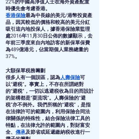
22%的中國高淨值人士在海外資產配置
時優先會考慮香港。
香港保險
最為中長線的美元/港幣投資產
品，因其較低的價格和較高的美元分紅
吸引這內地投保人，據香港保險業監理
處2016年11月30日公佈的數據顯示，去
年前三季度來自內地訪客的新保單保費
為489億港元，佔當期個人業務總量的
37%。
大額保單税務籌劃
很多人有一個誤區，認為
人壽保險
可
以“避税”。事實上，不存在所謂絕對
的“避税”，一切以逃避税收為目的而設計
的架構都是“耍流氓”。人壽保險的“避
税”亦不例外。我們所稱的“避税”，是指
在法律許可的範圍內，利用保險合同法
律關係的特殊性，結合保險法律工具的
特點，在法律允許的範圍內，對財富安
全、
傳承
及節省或延遞繳納税收進行一
攬子的籌劃。