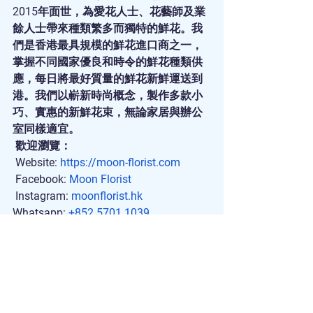
2015年面世，為愛花人士、花藝師及業
餘人士帶來種類繁多而獨特的鮮花。我
們是香港最具規模的鮮花進口商之一，
掌握不同國家優良和時令的鮮花種類供
應，每日將最好質量的鮮花新鮮運送到
港。我們以嶄新時尚概念，製作多款小
巧、實惠的新鮮花束，無論家居與辦公
室同樣適宜。
 歡迎瀏覽：
 Website: 
https://moon-florist.com
 Facebook: 
Moon Florist
 Instagram: 
moonflorist.hk
Whatsapp: 
+852 5701 1039
Email: 
sales@moon-florist.com
送花
｜
訂花
｜
訂花束
｜
網上訂花
｜
訂花
推介
｜
送花服務
｜
花束
｜
花束訂購
｜
情
人節花束
｜
訂情人節花束
｜
生日花束
｜