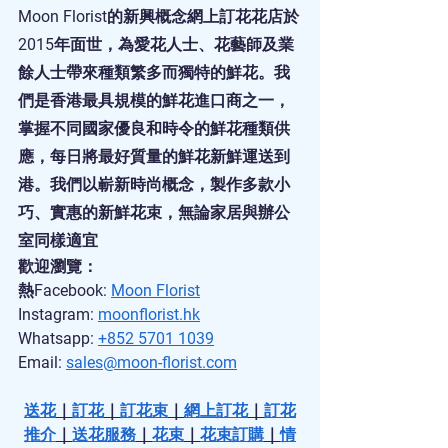
Moon Florist的新興概念網上訂花花店於
2015年面世，為愛花人士、花藝師及業
餘人士帶來種類繁多而獨特的鮮花。我
們是香港最具規模的鮮花進口商之一，
掌握不同國家優良和時令的鮮花種類供
應，每日將最好質量的鮮花新鮮運送到
港。我們以嶄新時尚概念，製作多款小
巧、實惠的新鮮花束，無論家居與辦公
室同樣適宜
歡迎瀏覽：
熱Facebook: 
Moon Florist
Instagram: 
moonflorist.hk
Whatsapp: 
+852 5701 1039
Email: 
sales@moon-florist.com
送花
｜
訂花
｜
訂花束
｜
網上訂花
｜
訂花
推介
｜
送花服務
｜
花束
｜
花束訂購
｜
情