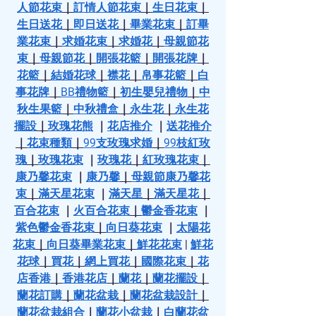
人節花束
｜
訂情人節花束
｜
生日花束
｜
生日送花
｜
即日送花
｜
畢業花束
｜
訂畢
業花束
｜
求婚花束
｜
求婚花
｜
母親節花
束
｜
母親節花
｜
開張花籃
｜
開張花牌
｜
花籃
｜
結婚花球
｜
襟花
｜
帛事花籃
｜
白
事花牌
｜
BB禮物籃
｜
初生嬰兒禮物
｜
中
秋生果籃
｜
中秋禮盒
｜
永生花
｜
永生花
擺設
｜
玫瑰花熊
 ｜
花店推介
 ｜
送花推介
｜
花束種類
｜
99支玫瑰求婚
｜
99枝紅玫
瑰
｜
玫瑰花束
 ｜
玫瑰花
｜
紅玫瑰花束
｜
康乃馨花束
 ｜
康乃馨
｜
母親節康乃馨花
束
｜
滿天星花束
 ｜
滿天星
｜
滿天星花
｜
百合花束
 ｜
火百合花束
｜
鬱金香花束
 ｜
紫色鬱金香花束
｜
向日葵花束
 ｜
太陽花
花束
｜
向日葵畢業花束
｜
鮮花花束
 | 
鮮花
花球
｜
買花
｜
網上買花
｜
國際花束
｜
花
店香港
｜
香港花店
｜
蘭花
｜
蘭花擺設
｜
蘭花訂購
｜
蘭花盆栽
｜
蘭花盆栽設計
｜
蘭花盆栽組合
｜
蘭花小盆栽
｜
白蘭花盆