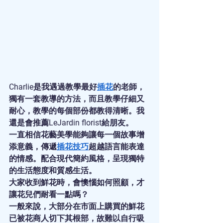
Charlie是我遇過教學最好
插花
的老師，
獨有一套教導的方法，而且教學仔細又
耐心，教學的每個部份都教得清晰。我
還是會推薦LeJardin florist給朋友。
一直相信花藝美學能夠讓每一個故事增
添意義，傳遞
插花技巧
超越語言能表達
的情感。配合現代簡約風格，呈現獨特
的生活態度和質感生活。
大家收到鮮花時，會懊惱如何照顧，才
讓花兒們耐看一點嗎？
一般來說，大部分在市面上購買的鮮花
已被花商人切下其根部，故難以自行吸