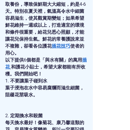
取養份，導致保鮮期大大縮短，約是4-6
天。特別在夏天裡，氣溫高令水中細菌
容易滋生，使其觀賞期變短；如果希望
鮮花維持一週或以上，打造適宜的環境
和條件很重要，給花兒悉心照顧，才能
讓花兒保持生氣。鮮花的常養護說來並
不複雜，卻看各位護花
插花技巧
使者的
用心。
以下提供6個都是「與水有關」的萬用
插
花
和護花小貼士，希望大家都能有所收
穫。我們開始吧！
1. 不要讓葉子碰到水
葉子浸泡在水中容易腐爛而滋生細菌，
阻礙花莖吸水。
2. 定期換水和殺菌
每天換水最好！像菊花、康乃馨這類的
花，容易讓水質變差，所以一定要記得