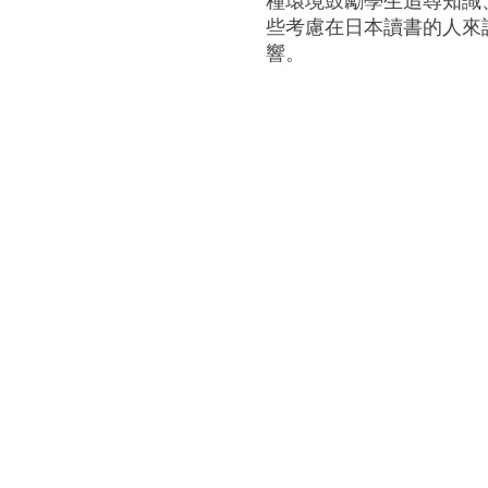
種環境鼓勵學生追尋知識
些考慮在日本讀書的人來
響。