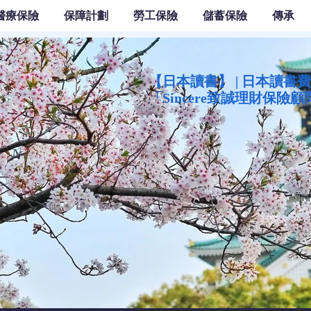
醫療保險
保障計劃
勞工保險
儲蓄保險
傳承
【日本讀書】 | 日本讀書費用
「Sincere致誠理財保險顧