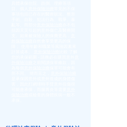
具體承保住院、跌倒、理療等項
目。個人
意外保險治療
常見的不保
事項包括已存在的醫療狀況、整形
手術、自殺、犯法行為、戰爭、暴
亂等。而部分
意外保險治療
亦不包
括因天災引起的意外傷亡及醫療開
支。如果被保險人的保費更高，
意
外保險治療
自然會享受更高的保
障； 使用年齡和職業等風險因素來
計算成本。
意外保險治療
比較 了解
您的承保範圍 - 請務必在購買意外
意
外保險治療
之前閱讀保單條款，因
為每個
意外保險治療
保單可能會有
所不同。 簡而言之，
意外保險治療
是承保因意外或意外造成的身體傷
害，因此打網球時手臂意外扭傷很
可能會承保，而腸胃炎等需要
意外
保險治療
或檢查的身體疾病一般不
承保。