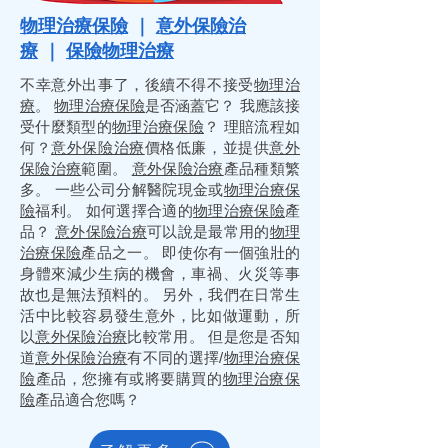
物理治療保險
｜
意外保險治
療
｜
保險物理治療
不幸意外出事了，後續不得不接受
物理治
療
。
物理治療保險
是否涵蓋它？ 我應該接
受什麼類型的
物理治療保險
？ 理賠流程如
何？
意外保險治療
價格低廉，並提供
意外
保險治療
範圍。
意外保險治療
產品種類繁
多。 一些公司分解醫院現金或
物理治療保
險
福利。 如何選擇合適的
物理治療保險
產
品？
意外保險治療
可以說是最常用的
物理
治療保險
產品之一。 即使你有一個強壯的
身體來減少生病的機會，車禍、火災等事
故也是無法預料的。 另外，我們在日常生
活中比較容易發生意外，比如做運動，所
以
意外保險治療
比較常用。 但是您是否知
道
意外保險治療
有不同的選擇/
物理治療保
險
產品，您擁有或將要購買的
物理治療保
險
產品適合您嗎？