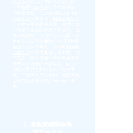
險治療
保險人的年齡來確定保費；
一些
物理治療保險
公司根據保險金
額確定保費。 如果被保險人的
物理
治療保險
保費更高，
物理治療保險
自然會享受更高的保障； 使用年齡
和職業等風險因素來計算成本。 意
外保險比較 了解您的承保範圍 - 請
務必在購買意外保險之前閱讀
物理
治療保險
保單條款，因為每個
物理
治療保險
保單可能會有所不同。 簡
而言之，
意外保險治療
是承保因意
外或意外造成的身體傷害，因此打
網球時手臂意外扭傷很可能會承
保，而腸胃炎等需要
物理治療保險
治療或檢查的身體疾病一般不承
保。
2. 實報實銷醫療保
障意外保險