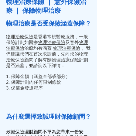
物理治療保險 ｜ 意外保險治
療 ｜ 保險物理治療
物理治療是否受保險涵蓋保障？
物理治療保險
是香港常規醫療服務，一般
保險計劃如醫療
物理治療保險
及意外
物理
治療保險
治療均有涵蓋
物理治療保險
。我
們建議您們在首次求診前，先向您的
物理
治療保險
顧問了解有關
物理治療保險
計劃
是否涵蓋，並諮詢以下詳情：
1. 保障金額（涵蓋全部或部分）
2. 保障計劃內任何限制條款
3. 保償金發還程序
為什麼選擇致誠理財保險顧問？
致誠
保險
理財
顧問
不單為您帶來一份安