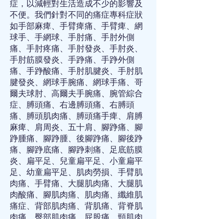
症
，以減輕對生活造成不少的影響及
不便。我們針對不同的
痛症專科
症狀
如
手部麻痺
、
手臂痺痛
、
手臂痺
、
網
球手
、
手網球
、
手肘痛
、
手肘外側
痛
、
手肘疼痛
、
手肘發炎
、
手肘炎
、
手肘筋膜發炎
、
手踭痛
、
手踭外側
痛
、
手踭酸痛
、
手肘肌腱炎
、
手肘肌
腱發炎
、
網球手腕痛
、
網球手痛
、
哥
爾夫球肘
、
高爾夫手腕痛
、
腕管綜合
症
、
膊頭痛
、
右邊膊頭痛
、
右膊頭
痛
、
膊頭肌肉痛
、
膊頭痛手痺
、
肩膊
麻痺
、
肩周炎
、
五十肩
、
腳踭痛
、
腳
踭腫痛
、
腳踭腫
、
後腳踭痛
、
腳後踭
痛
、
腳踭底痛
、
腳踭刺痛
、
足底筋膜
炎
、
扁平足
、
兒童扁平足
、
小童扁平
足
、
幼童扁平足
、
肌肉勞損
、
手臂肌
肉痛
、
手臂痛
、
大腿肌肉痛
、
大腿肌
肉酸痛
、
腳肌肉痛
、
肌肉痛
、
纖維肌
痛症
、
背部肌肉痛
、
背肌痛
、
背脊肌
肉痛
、
臀部肌肉痛
、
屁股痛
、
頸肌肉