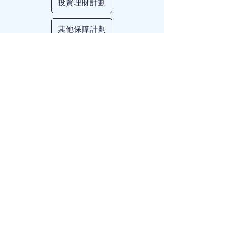
投資理財計劃
其他保障計劃
致誠
理財
保險
顧問提供
人壽保險
及
財
務策劃
、一般
保險
、
自願醫保計劃
及
團體醫療保險
咨詢服務。Sincere 致
誠理財保險顧問還會分享一些
理財
和
保險
的資訊，比如
百萬富翁
、
第一桶
金
、
保險槓桿
、
儲錢攻略
、
上車
、
上車盤
、
按揭
、
逆按揭
、
強積金自由
行
、
強積金整合
、
強積金供款
、
年金
比較
、
團體醫療保險比較
、
勞保
、
自
願醫保比較
、
危疾保險比較
、
可扣稅
自願性供款
。我們會在我們平台上面
分享關於比如
勞保香港
、
勞工保險香
港
、
勞保價錢
、
勞保價錢香港
、
買勞
保
、
勞工保險比較
、
家傭保險邊間好
、
投資相連壽險
、
投資相連壽險好
處
、
外傭保險邊間好
、
菲傭保險
、
印