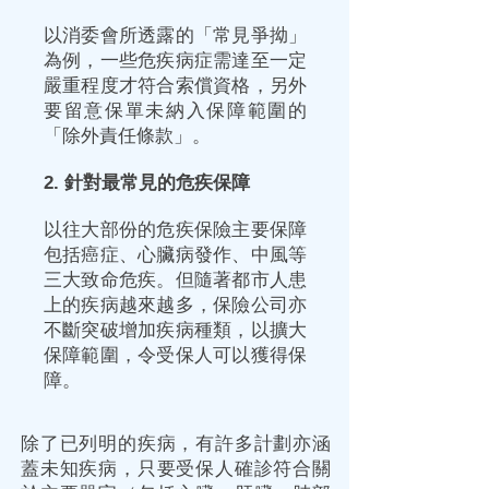
以消委會所透露的「常見爭拗」
為例，一些危疾病症需達至一定
嚴重程度才符合索償資格，另外
要留意保單未納入
保障
範圍的
「除外責任條款」。
2. 針對最常見的危疾
保障
以往大部份的
危疾保險
主要
保障
包括癌症、心臟病發作、中風等
三大致命危疾。但隨著都市人患
上的疾病越來越多，
保險
公司亦
不斷突破增加疾病種類，以擴大
保障
範圍，令受保人可以獲得
保
障
。
除了已列明的疾病，有許多計劃亦涵
蓋未知疾病，只要受保人確診符合關