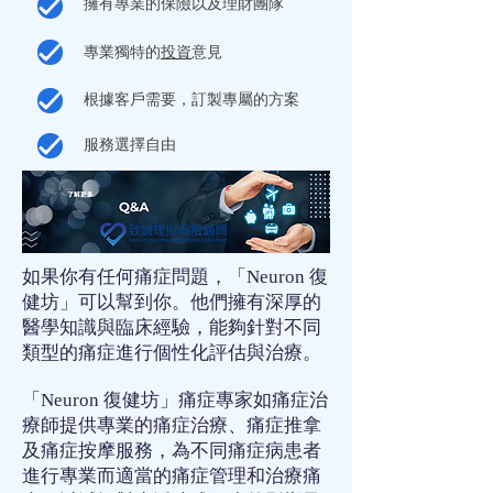
擁有專業的
保險
以及
理財
團隊
專業獨特的
投資
意見
根據客戶需要，訂製專屬的方案
服務選擇自由
如果你有任何
痛症
問題，「Neuron 復
健坊」可以幫到你。他們擁有深厚的
醫學知識與臨床經驗，能夠針對不同
類型的痛症進行個性化評估與治療。
「Neuron 復健坊」
痛症專家
如
痛症治
療師
提供專業的
痛症治療
、
痛症推拿
及
痛症按摩
服務，為不同
痛症
病患者
進行專業而適當的
痛症管理
和
治療痛