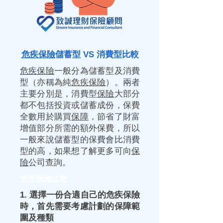
危疾保險
儲蓄型 VS 消費型比較
危疾保險
一般分為儲蓄型及消費
型（亦稱為純
危疾保險
）。兩者
主要分別是，消費型
保險
大部分
都不包括投資或儲蓄成份，保費
全數用於購買
保障
，節省了財富
增值部分所需的額外保費，所以
一般來說儲蓄型的保費會比消費
型的高，如果想了解更多可向
保
險
公司查詢。
危疾保險
注意
1. 選擇一份合適自己的
危疾保險
時，首先需要考慮計劃的
保障
範
圍及種類