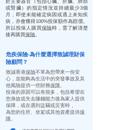
於主要器官（包括心臟、肝臟、肺部
或腎臟）的指定情況並持續最少3個
月，即使未能確定病因或遇上未知疾
病，亦會獲得100%投保額作為賠償。
所以投保人購買
保險
時，需了解清楚
後再購買
保險
。
危疾保險-
為什麼選擇致誠
理財
保
險
顧問？
致誠香港
保險
不單為您帶來一份安
心，並能夠為生活中的突發事故及其
他風險提供一些財務
保障
。
投保的原因可以有很多，包括希望在
您身故或失去賺錢能力後為家人提供
保障，或在遇到盜竊或災害時，
為您的住所、坐駕或其他資產提供
保
障
。