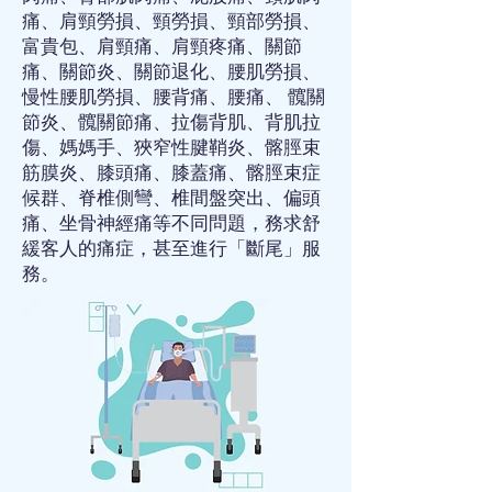
痛
、
肩頸勞損
、
頸勞損
、
頸部勞損
、
富貴包
、
肩頸痛
、
肩頸疼痛
、
關節
痛
、
關節炎
、
關節退化
、
腰肌勞損
、
慢性腰肌勞損
、
腰背痛
、
腰痛
、
髖關
節炎
、
髖關節痛
、
拉傷背肌
、
背肌拉
傷
、
媽媽手
、
狹窄性腱鞘炎
、
髂脛束
筋膜炎
、
膝頭痛
、
膝蓋痛
、
髂脛束症
候群
、
脊椎側彎
、
椎間盤突出
、
偏頭
痛
、
坐骨神經痛
等不同問題，務求舒
緩客人的痛症，甚至進行「斷尾」服
務。