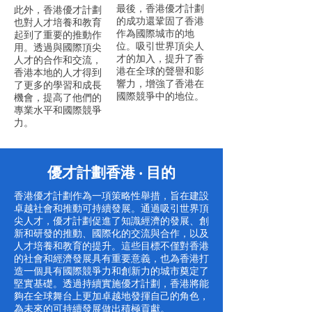
最後，香港優才計劃
此外，香港優才計劃
的成功還鞏固了香港
也對人才培養和教育
作為國際城市的地
起到了重要的推動作
位。吸引世界頂尖人
用。透過與國際頂尖
才的加入，提升了香
人才的合作和交流，
港在全球的聲譽和影
香港本地的人才得到
響力，增強了香港在
了更多的學習和成長
國際競爭中的地位。
機會，提高了他們的
專業水平和國際競爭
力。
優才計劃香港 ‧ 目的
香港優才計劃作為一項策略性舉措，旨在建設
卓越社會和推動可持續發展。通過吸引世界頂
尖人才，優才計劃促進了知識經濟的發展、創
新和研發的推動、國際化的交流與合作，以及
人才培養和教育的提升。這些目標不僅對香港
的社會和經濟發展具有重要意義，也為香港打
造一個具有國際競爭力和創新力的城市奠定了
堅實基礎。透過持續實施優才計劃，香港將能
夠在全球舞台上更加卓越地發揮自己的角色，
為未來的可持續發展做出積極貢獻。