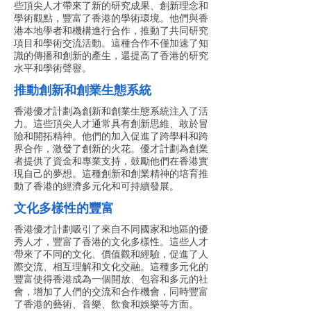
些頂尖人才帶來了新的研究成果、創新理念和
學術觀點，豐富了香港的學術環境。他們與香
港本地學者和機構進行合作，推動了共同研究
項目和學術交流活動。這種合作不僅加速了知
識的傳播和創新的產生，還提高了香港的研究
水平和學術聲譽。
推動創新和創業生態系統
香港優才計劃為創新和創業生態系統注入了活
力。這些頂尖人才通常具有創新思維、敢於冒
險和開拓精神。他們的加入促進了跨學科和跨
界合作，激發了創新的火花。優才計劃為創業
者提供了資金和專業支持，鼓勵他們在香港實
現自己的夢想。這種創新和創業精神的培育推
動了香港的經濟多元化和可持續發展。
文化多樣性的豐富
香港優才計劃吸引了來自不同國家和地區的優
秀人才，豐富了香港的文化多樣性。這些人才
帶來了不同的文化、價值觀和經驗，促進了人
際交流、相互理解和文化交融。這種多元化的
豐富使得香港成為一個開放、包容和多元的社
會，增加了人們的交流和合作機會，同時豐富
了香港的藝術、音樂、飲食和娛樂等方面。