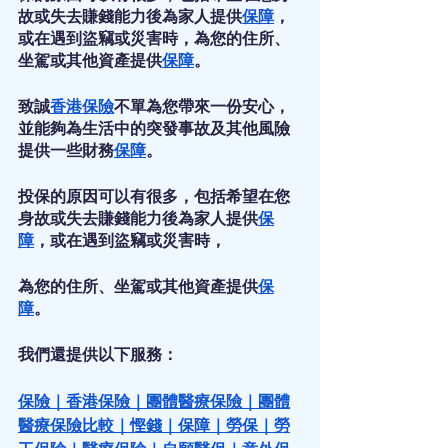
故或失去賺錢能力後為家人提供
保障
，
或在遇到盜竊或災害時，為您的住所、
坐駕或其他資產提供
保障
。
致誠
香港保險
不單為您帶來一份安心，
並能夠為生活中的突發事故及其他風險
提供一些財務
保障
。
投保的原因可以有很多，包括希望在您
身故或失去賺錢能力後為家人提供
保
障
，或在遇到盜竊或災害時，
為您的住所、坐駕或其他資產提供
保
障
。
我們還提供以下服務：
保險
｜
香港保險
｜
團體醫療保險
｜
團體
醫療保險比較
｜
慳錢
｜
保障
｜
勞保
｜
勞