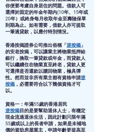
你便要考慮自身居住的問題。借款人可
選擇於固定的年金年期內(10年、15年或
20年）或終身每月收取年金至壽險保單
到期為止。如有需要，借款人亦可提取
一筆過貸款，以應付特別情況。
香港按揭證券公司推出俗稱「
逆按揭
」
的安老按揭，可以讓業主將物業抵押給
銀行，換取一筆貸款或年金，而貸款人
可以繼續住在物業直至終老，貸款人更
可選擇是否還款以贖回物業，極具彈
性。然而並非所有業主都有資格申請
逆
按揭
，必需要符合以下幾個資格才可
以。
資格一：年滿55歲的香港居民
逆按揭
目的是要幫助退休人士，有穩定
現金流過退休生活，因此計劃只限年滿
55歲或以上的長者申請，如果是未補地
價的資助房屋業主，申請年齡更提高至