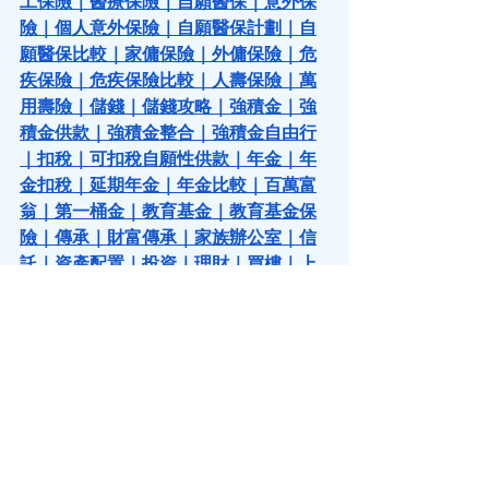
工保險
｜
醫療保險
｜
自願醫保
｜
意外保
險
｜
個人意外保險
｜
自願醫保計劃
｜
自
願醫保比較
｜
家傭保險
｜
外傭保險
｜
危
疾保險
｜
危疾保險比較
｜
人壽保險
｜
萬
用壽險
｜
儲錢
｜
儲錢攻略
｜
強積金
｜
強
積金供款
｜
強積金整合
｜
強積金自由行
｜
扣稅
｜
可扣稅自願性供款
｜
年金
｜
年
金扣稅
｜
延期年金
｜
年金比較
｜
百萬富
翁
｜
第一桶金
｜
教育基金
｜
教育基金保
險
｜
傳承
｜
財富傳承
｜
家族辦公室
｜
信
託
｜
資產配置
｜
投資
｜
理財
｜
買樓
｜
上
車
｜
上車盤
｜
按揭
｜
按揭保險
｜
逆按揭
｜
保單逆按揭
｜
保險槓桿
｜
槓桿投資
｜
保單貸款
｜
保費融資
｜
基金投資
｜
基金
｜
退休規劃
｜
退休理財
｜
做保險
｜
保險
牌課程
｜
財務策劃
｜
勞保香港
｜
勞工保
險香港
｜
勞保價錢
｜
勞保價錢香港
｜
買
勞保
｜
勞工保險比較
｜
家傭保險邊間好
｜
外傭保險邊間好
｜
菲傭保險
 ｜
印傭保