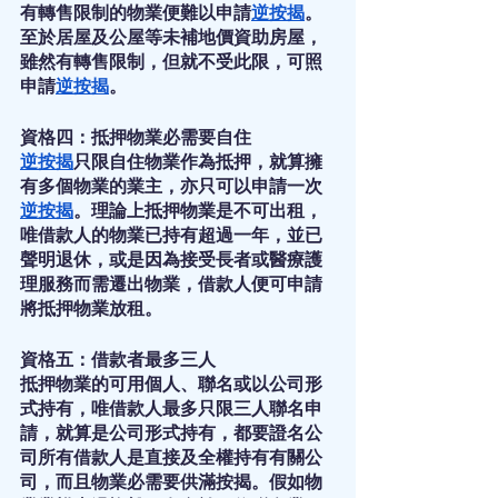
有轉售限制的物業便難以申請
逆按揭
。
至於居屋及公屋等未補地價資助房屋，
雖然有轉售限制，但就不受此限，可照
申請
逆按揭
。
資格四：抵押物業必需要自住
逆按揭
只限自住物業作為抵押，就算擁
有多個物業的業主，亦只可以申請一次
逆按揭
。理論上抵押物業是不可出租，
唯借款人的物業已持有超過一年，並已
聲明退休，或是因為接受長者或醫療護
理服務而需遷出物業，借款人便可申請
將抵押物業放租。
資格五：借款者最多三人
抵押物業的可用個人、聯名或以公司形
式持有，唯借款人最多只限三人聯名申
請，就算是公司形式持有，都要證名公
司所有借款人是直接及全權持有有關公
司，而且物業必需要供滿按揭。假如物