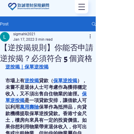
Post
sigmahk2021
Jan 17, 2022
3 min read
【逆按揭規則】你能否申請
逆按揭？必須符合 5 個資格
逆按揭
｜
保單逆按揭
市場上有
逆按揭
貸款（
保單逆按揭
），
未嘗不是退休人士可考慮作為獲得穩定
收入，又不須出售自住物業的途徑。
保
單逆按揭
是一項貸款安排，讓借款人可
以利用
萬用壽險
保單作為抵押品，向貸
款機構提取保單逆按貸款。香港寸金尺
土，樓房向來具有一定的投資價值。如
果你想利用物業帶來退休收入，你可出
售或出租物業，但如你的物業屬自住，