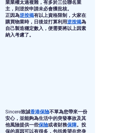
業業權太過複雜，有多於三位聯名業
主，則逆按申請未必會獲批核。
正因為
逆按揭
有以上資格限制，大家在
購買物業時，日後並打算利用
逆按揭
為
自己製造穩定數入，便需要將以上因素
納入考慮了。
Sincere致誠
香港保險
不單為您帶來一份
安心，並能夠為生活中的突發事故及其
他風險提供一些
保險
或者財務
保障
。投
保的原因可以有很多，包括希望在您身