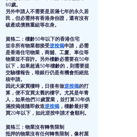
60歲。
另外申請人不需要是居滿七年的永久居
民，但必需持有香港身份證，還有沒有
破產或債務重組等在身。
資格二：樓齡50年以下的香港住宅
並非所有物業都接受
逆按揭
申請，必需
是香港住宅物業，商舖、工廈、車位等
物業並不容許。另外樓齡必需要在50年
以下，如果超過50年樓齡的，則需要提
交驗樓報告，唯銀行仍是有機會拒絕批
核申請。
因此大家買樓時，日後有做
逆按揭
的打
算，便不宜買太舊的樓宇。尤其是年青
人，如果他們30歲置業，並打算30年供
滿按揭後隨即敘造
逆按揭
，樓齡最好要
買20年以下，如此逆按申請才會順利。
資格三：物業沒有轉售限制
抵押的物業沒有任何轉售限制，像村屋