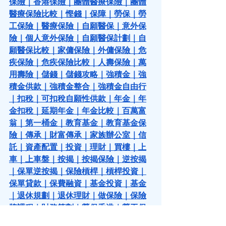
保險
｜
香港保險
｜
團體醫療保險
｜
團體
醫療保險比較
｜
慳錢
｜
保障
｜
勞保
｜
勞
工保險
｜
醫療保險
｜
自願醫保
｜
意外保
險
｜
個人意外保險
｜
自願醫保計劃
｜
自
願醫保比較
｜
家傭保險
｜
外傭保險
｜
危
疾保險
｜
危疾保險比較
｜
人壽保險
｜
萬
用壽險
｜
儲錢
｜
儲錢攻略
｜
強積金
｜
強
積金供款
｜
強積金整合
｜
強積金自由行
｜
扣稅
｜
可扣稅自願性供款
｜
年金
｜
年
金扣稅
｜
延期年金
｜
年金比較
｜
百萬富
翁
｜
第一桶金
｜
教育基金
｜
教育基金保
險
｜
傳承
｜
財富傳承
｜
家族辦公室
｜
信
託
｜
資產配置
｜
投資
｜
理財
｜
買樓
｜
上
車
｜
上車盤
｜
按揭
｜
按揭保險
｜
逆按揭
｜
保單逆按揭
｜
保險槓桿
｜
槓桿投資
｜
保單貸款
｜
保費融資
｜
基金投資
｜
基金
｜
退休規劃
｜
退休理財
｜
做保險
｜
保險
牌課程
｜
財務策劃
｜
勞保香港
｜
勞工保
險香港
｜
勞保價錢
｜
勞保價錢香港
｜
買