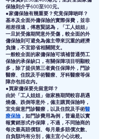
保險則介乎600至900元。
●家傭保險有幾重要？究竟保障啲咩？
基本及全面外傭保險的實際保費，並非
相差很遠，傅惠賢認為，「工人姐姐」
一旦於受僱期間意外受傷，較全面的外
傭保險則可避免為僱主帶來沉重的經濟
負擔，不宜節省相關開支。
一般較全面的家傭保險可填補普通勞工
保險的承保缺口，有關保障項目明顯較
多，除了提供第三者責任保障外，門診
醫療、住院及手術醫療、牙科醫療等保
障亦包括在內。
●買家傭保要先留意咩？
由於「工人姐姐」做家務期間較容易遇
燒傷、跌倒等意外，僱主購買保險時，
宜先留意門診醫療，以及住院及手術
醫
療保險
，如門診費用為例，普遍是以實
報實銷形式作保障，不過，不同險商的
每次最高賠償額、每月最多賠償次數、
自負額均有分別，僱主宜小心比較。