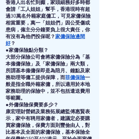
香港人出名忙到癲，家頭細務好多時都
會請「工人姐姐」幫手，香港現時有超
過30萬名外籍家庭傭工，可見家傭保險
相當重要，萬一「姐姐們」因公受傷或
患病，僱主分分鐘要負上很大責任，你
有沒有為他們投保呢？
家傭保險邊間
好
？
●家傭保險點分類？
大部分保險公司會將家傭保險分為「基
本僱傭保險」及「家傭保險」兩大類，
所謂基本僱傭保即是為陪月、鐘點及家
務助理等傭工提供保障，而
菲傭保險
一
般是指全職外籍家傭，所以適用於本地
家務助理的保險中，並不包括遣送費用
等範圍。
●外傭保險保費要多少？
康宏理財營銷及業務拓展總監傅惠賢表
示，家中有聘用家傭者，建議定必要購
買家傭保險，保費方面則豐儉由人，對
比基本及全面的家傭保險，基本保險全
年保費約250至400港元，至於全面家傭