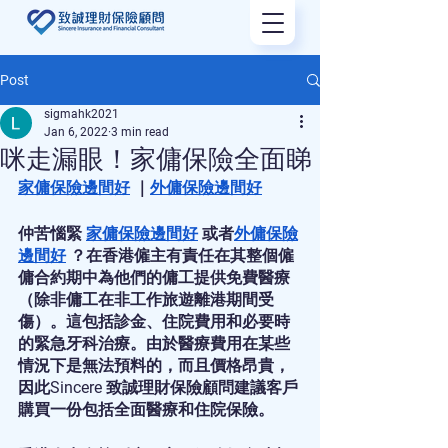
Post
sigmahk2021
Jan 6, 2022
3 min read
咪走漏眼！家傭保險全面睇
家傭保險邊間好
 ｜
外傭保險邊間好
仲苦惱緊 
家傭保險邊間好
 或者
外傭保險
邊間好
 ？在香港僱主有責任在其整個僱
傭合約期中為他們的傭工提供免費醫療 
（除非傭工在非工作旅遊離港期間受
傷）。這包括診金、住院費用和必要時
的緊急牙科治療。由於醫療費用在某些
情況下是無法預料的，而且價格昂貴，
因此Sincere 致誠理財保險顧問建議客戶
購買一份包括全面醫療和住院保險。