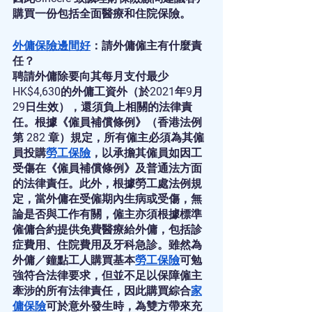
購買一份包括全面醫療和住院保險。
外傭保險邊間好
：請外傭僱主有什麼責
任？
聘請外傭除要向其每月支付最少
HK$4,630的外傭工資外（於2021年9月
29日生效），還須負上相關的法律責
任。根據《僱員補償條例》（香港法例
第 282 章）規定，所有僱主必須為其僱
員投購
勞工保險
，以承擔其僱員如因工
受傷在《僱員補償條例》及普通法方面
的法律責任。此外，根據勞工處法例規
定，當外傭在受僱期內生病或受傷，無
論是否與工作有關，僱主亦須根據標準
僱傭合約提供免費醫療給外傭，包括診
症費用、住院費用及牙科急診。雖然為
外傭／鐘點工人購買基本
勞工保險
可勉
強符合法律要求，但並不足以保障僱主
牽涉的所有法律責任，因此購買綜合
家
傭保險
可於意外發生時，為雙方帶來充