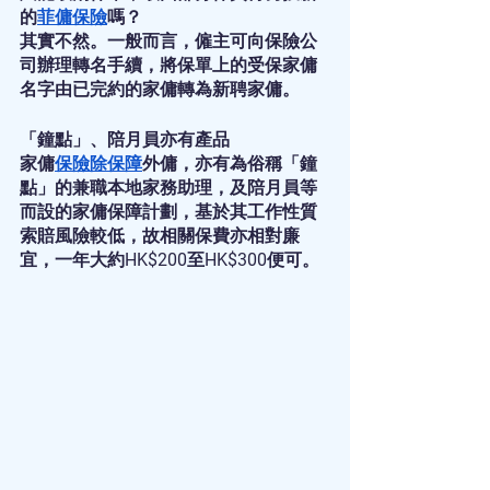
的
菲傭保險
嗎？
其實不然。一般而言，僱主可向保險公
司辦理轉名手續，將保單上的受保家傭
名字由已完約的家傭轉為新聘家傭。
「鐘點」、陪月員亦有產品
家傭
保險
除
保障
外傭，亦有為俗稱「鐘
點」的兼職本地家務助理，及陪月員等
而設的家傭保障計劃，基於其工作性質
索賠風險較低，故相關保費亦相對廉
宜，一年大約HK$200至HK$300便可。