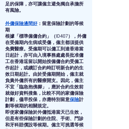
足的保障，亦可讓僱主避免獨自承擔所
有風險。
外傭保險邊間好
：留意保險計劃的等候
期
根據「標準僱傭合約」（ID407），外傭
在受僱期內生病或受傷，僱主都須提供
免費醫療。受僱期可以傭工到達香港當
日起計，亦可由入境事務處處長批准傭
工在香港逗留以開始按僱傭合約受僱工
作起計，或續訂合約時訂明新合約的生
效日期起計。由於受僱期開始，僱主就
負責外傭所有的醫療開支。因此，僱主
不宜「臨急抱佛腳」，應於合約生效前
就做好資料搜集，比較不同的家傭保險
計劃，儘早投保，亦應特別留意
保險
計
劃等候期的相關規定。
即使家傭保險於外傭抵港當天已生效，
但是有些保險計劃的住院、手術、門診
和牙科賠償設等候期。僱主可挑選等候