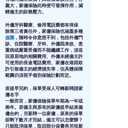
龐大，家傭保險此時便可發揮作用，減
輕僱主的財務壓力。
外傭牙科醫療、偷用電話費都有得保
除第三者責任外，家傭保險也涵蓋多種
保障
，隨時令你意想不到，包括外傭門
診、住院醫療、牙科、外傭因身故、患
重病或嚴重受傷而不能繼續工作，須送
回原居地的相關費用、外傭未經僱主許
可使用的長途電話費用、家傭在港因欺
詐引致僱主的經濟損失等，但具體保障
範圍仍須視乎個別保險計劃而定。
若提早完約，保單受保人可轉新聘請家
傭名字
一般而言，家傭保險保單年期為一年或
兩年。若僱主與原有的家傭提早結束僱
傭合約，另新聘一位家傭，原來的保單
卻剩下數月才完結，僱主可以怎麼辦？
只能取消保單，取回部分保費再另投新