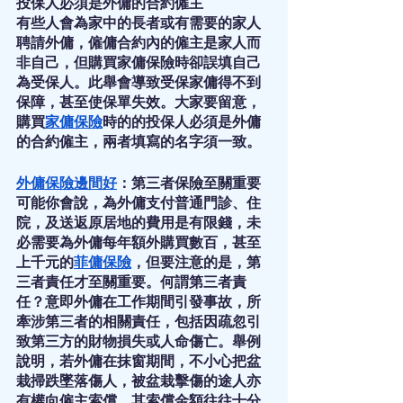
投保人必須是外傭的合約僱主
有些人會為家中的長者或有需要的家人
聘請外傭，僱傭合約內的僱主是家人而
非自己，但購買家傭保險時卻誤填自己
為受保人。此舉會導致受保家傭得不到
保障，甚至使保單失效。大家要留意，
購買
家傭保險
時的的投保人必須是外傭
的合約僱主，兩者填寫的名字須一致。
外傭保險邊間好
：第三者保險至關重要
可能你會說，為外傭支付普通門診、住
院，及送返原居地的費用是有限錢，未
必需要為外傭每年額外購買數百，甚至
上千元的
菲傭保險
，但要注意的是，第
三者責任才至關重要。何謂第三者責
任？意即外傭在工作期間引發事故，所
牽涉第三者的相關責任，包括因疏忽引
致第三方的財物損失或人命傷亡。舉例
說明，若外傭在抹窗期間，不小心把盆
栽掃跌墜落傷人，被盆栽擊傷的途人亦
有權向僱主索償，其索償金額往往十分