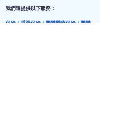
我們還提供以下服務：
保險
｜
香港保險
｜
團體醫療保險
｜
團體
醫療保險比較
｜
慳錢
｜
保障
｜
勞保
｜
勞
工保險
｜
醫療保險
｜
自願醫保
｜
意外保
險
｜
個人意外保險
｜
自願醫保計劃
｜
自
願醫保比較
｜
家傭保險
｜
外傭保險
｜
危
疾保險
｜
危疾保險比較
｜
人壽保險
｜
萬
用壽險
｜
儲錢
｜
儲錢攻略
｜
強積金
｜
強
積金供款
｜
強積金整合
｜
強積金自由行
｜
扣稅
｜
可扣稅自願性供款
｜
年金
｜
年
金扣稅
｜
延期年金
｜
年金比較
｜
百萬富
翁
｜
第一桶金
｜
教育基金
｜
教育基金保
險
｜
傳承
｜
財富傳承
｜
家族辦公室
｜
信
託
｜
資產配置
｜
投資
｜
理財
｜
買樓
｜
上
車
｜
上車盤
｜
按揭
｜
按揭保險
｜
逆按揭
｜
保單逆按揭
｜
保險槓桿
｜
槓桿投資
｜
保單貸款
｜
保費融資
｜
基金投資
｜
基金