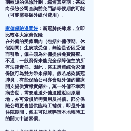
期較短的保險計劃，縮短真空期；甚或
向保險公司查詢豁免門診等候期的可能
（可能需要額外繳付費用）。
家傭保險邊間好
：新冠肺炎肆虐，立即
比較各大家傭保險
在外傭的受僱期內（包括外傭假期、休
假期間）生病或受傷，無論是否因受僱
而引致，僱主須為外傭提供免費醫療。
不過，一般勞保未能完全保障僱主的所
有法律責任。因此，僱主購買綜合家傭
保險可為雙方帶來保障。假若感染新冠
肺炎，有些保險公司亦會就外傭的醫療
開支提供實報實銷外，萬一外傭不幸因
病去世，需要遣送外傭遺體返回原居
地，亦可索償所需費用及補償。部分保
險公司更會提供臨時工補償，即是外傭
住院期間，僱主可以就聘請本地臨時工
的開支申請索償。