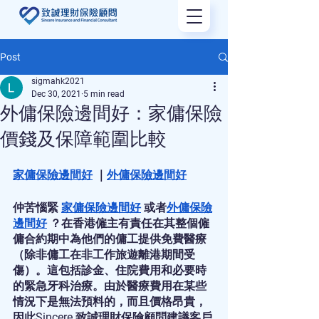
Post
sigmahk2021
Dec 30, 2021
5 min read
外傭保險邊間好：家傭保險
價錢及保障範圍比較
家傭保險邊間好
 ｜
外傭保險邊間好
仲苦惱緊 
家傭保險邊間好
 或者
外傭保險
邊間好
 ？在香港僱主有責任在其整個僱
傭合約期中為他們的傭工提供免費醫療 
（除非傭工在非工作旅遊離港期間受
傷）。這包括診金、住院費用和必要時
的緊急牙科治療。由於醫療費用在某些
情況下是無法預料的，而且價格昂貴，
因此Sincere 致誠理財保險顧問建議客戶