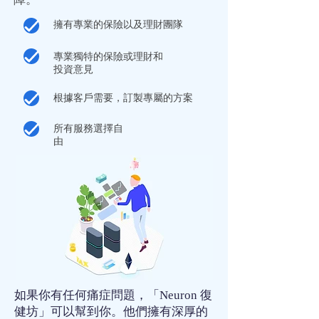
擁有專業的
保險
以及
理財
團隊
專業獨特的
保險
或
理財
和
投資
意見
根據客戶需要，訂製專屬的方案
所有服務選擇自
由
如果你有任何
痛症
問題，「Neuron 復
健坊」可以幫到你。他們擁有深厚的