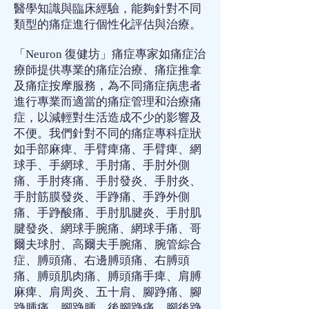
醫學知識與臨床經驗，能夠針對不同
類型的痛症進行個性化評估與治療。
「Neuron 復健坊」
痛症專家
如
痛症治
療師
提供專業的
痛症治療
、
痛症推拿
及
痛症按摩
服務，為不同
痛症
病患者
進行專業而適當的
痛症管理
和
治療痛
症
，以減輕對生活造成不少的影響及
不便。我們針對不同的
痛症專科
症狀
如
手部麻痺
、
手臂痺痛
、
手臂痺
、
網
球手
、
手網球
、
手肘痛
、
手肘外側
痛
、
手肘疼痛
、
手肘發炎
、
手肘炎
、
手肘筋膜發炎
、
手踭痛
、
手踭外側
痛
、
手踭酸痛
、
手肘肌腱炎
、
手肘肌
腱發炎
、
網球手腕痛
、
網球手痛
、
哥
爾夫球肘
、
高爾夫手腕痛
、
腕管綜合
症
、
膊頭痛
、
右邊膊頭痛
、
右膊頭
痛
、
膊頭肌肉痛
、
膊頭痛手痺
、
肩膊
麻痺
、
肩周炎
、
五十肩
、
腳踭痛
、
腳
踭腫痛
、
腳踭腫
、
後腳踭痛
、
腳後踭