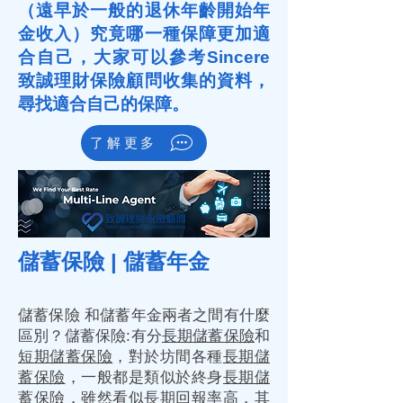
（遠早於一般的退休年齡開始年
金收入）究竟哪一種保障更加適
合自己，大家可以參考Sincere
致誠理財保險顧問收集的資料，
尋找適合自己的保障。
了解更多
儲蓄保險 | 儲蓄年金
儲蓄保險 和儲蓄年金兩者之間有什麼
區別？儲蓄保險:有分
長期儲蓄保險
和
短期儲蓄保險
，對於坊間各種
長期儲
蓄保險
，一般都是類似於終身
長期儲
蓄保險
，雖然看似長期回報率高，其