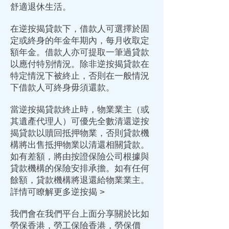
舒適退休生活。
在
逆按揭
貸款下，借款人可選擇於固
定或終身的
年金
年期內，每月收取定
額
年金
。借款人亦可提取一筆過貸款
以應付特別情況。除非
逆按揭
貸款在
特定情況下被終止，否則在一般情況
下借款人可終身毋須還款。
當
逆按揭
貸款終止時，物業業主（或
其遺產代理人）可優先全數清還
逆按
揭
貸款以贖回抵押物業，否則貸款機
構將出售抵押物業以清還相關貸款。
如有差額，將由按證保險公司根據與
貸款機構的保險安排承擔。如有任何
餘額，貸款機構將退還給物業業主。
詳情可瞭解更多
逆按揭
>
我們會在我們平台上面分享關於比如
勞保香港，勞工保險香港，
勞保價