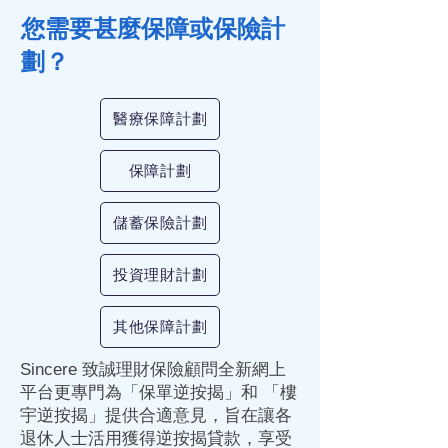
您需要甚麼
保障
或
保險
計
劃？
醫療保障計劃
保障計劃
儲蓄保險計劃
投資理財計劃
其他保障計劃
Sincere 致誠理財保險顧問全新網上
平台更專門為「
保單逆按揭
」和 「樓
宇
逆按揭
」提供合適意見，旨在讓各
退休人士活用獲得
逆按揭
貸款，享受