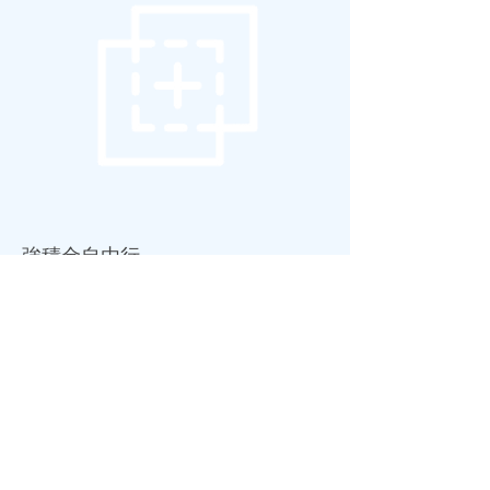
強積金自由行
何謂
強積金整合
？
強積金整合
幫您重
整過多的
強積金
個人戶口，集中結算
資產作出靈活
投資
策略，為退休儲備
增值。
強積金整合