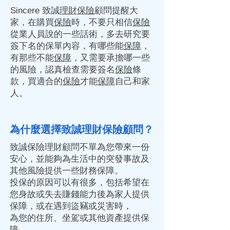
Sincere 致誠
理財
保險
顧問提醒大
家，在購買
保險
時，不要只相信
保險
從業人員說的一些話術，多去研究要
簽下名的保單內容，有哪些能
保障
，
有那些不能
保障
，又需要承擔哪一些
的風險，認真檢查需要簽名
保險
條
款，買適合的
保險
才能
保障
自己和家
人。
為什麼選擇致誠理財保險顧問？
致誠
保險
理財
顧問不單為您帶來一份
安心，並能夠為生活中的突發事故及
其他風險提供一些財務
保障
。
投保的原因可以有很多，包括希望在
您身故或失去賺錢能力後為家人提供
保障
，或在遇到盜竊或災害時，
為您的住所、坐駕或其他資產提供
保
障
。