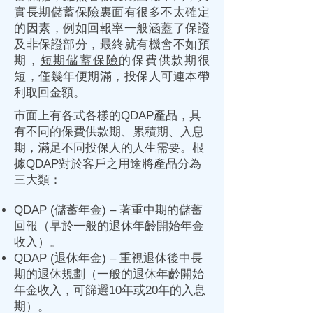
實
長期儲蓄保險
裏面有很多不太確定
的因素，例如回報率一般涵蓋了保證
及非保證部分，最終就有機會不如預
期，
短期儲蓄保險
的保費供款期很
短，僅幾年便期滿，投保人可連本帶
利取回金額。​
市面上有各式各樣的QDAP產品，具
有不同的保費供款期、累積期、入息
期，滿足不同投保人的人生需要。根
據QDAP對於客戶之用途將產品分為
三大類：
QDAP (儲蓄
年金
) – 著重中期的儲蓄
回報（早於一般的退休年齡開始
年金
收入）。
QDAP (退休
年金
) – 重視退休後中長
期的退休規劃（一般的退休年齡開始
年金
收入，可篩選10年或20年的入息
期）。