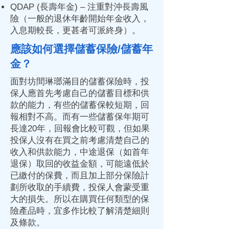
QDAP (長壽
年金
) – 注重對沖長壽風
險（一般的退休年齡開始
年金
收入，
入息期較長，更甚者可派終身）。
應該如何選擇儲蓄保險/儲蓄年
金？
面對坊間琳瑯滿目的儲蓄保險時，投
保人應首先考慮自己的儲蓄目標和供
款的能力，有些的儲蓄保較短期，回
報相對不高。而有一些儲蓄保年期可
長達20年，回報會比較可觀，但如果
投保人沒有在買之前考慮清楚自己的
收入和供款能力，中途退保（如首年
退保）取回的收益金額，可能遠低於
已繳付的保費，而且加上部分保險計
劃所收取的手續費，投保人會蒙受重
大的損失。所以在購買任何類型的保
險產品時，宜多作比較了解清楚細則
及條款。