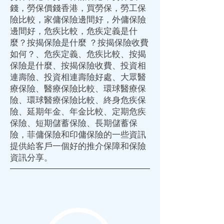
錢
，
勞保價錢香港
，
買勞保
，
勞工保
險比較
，
家傭保險邊間好
，
外傭保險
邊間好
，
危疾比較
，
危疾定義
是什
麼？
按揭保險是什麼
？
按揭保險收費
如何？、
危疾定義
、
危疾比較
、
按揭
保險是什麼
、
按揭保險收費
、
投資相
連壽險
、
投資相連壽險好處
、
大眾醫
療保險
、
醫療保險比較
、
環球醫療保
險
、
環球醫療保險比較
、
終身危疾保
險
、
延期年金
、
年金比較
、
定期危疾
保險
、
短期儲蓄保險
、
長期儲蓄保
險
，
菲傭保險
和
印傭保險
的一些資訊
提供給客戶一個好的推介
保障
和
保險
資訊分享。