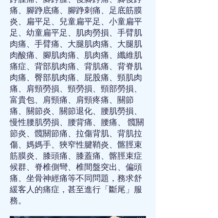
痛
、
腳踭底痛
、
腳踭刺痛
、
足底筋膜
炎
、
扁平足
、
兒童扁平足
、
小童扁平
足
、
幼童扁平足
、
肌肉勞損
、
手臂肌
肉痛
、
手臂痛
、
大腿肌肉痛
、
大腿肌
肉酸痛
、
腳肌肉痛
、
肌肉痛
、
纖維肌
痛症
、
背部肌肉痛
、
背肌痛
、
背脊肌
肉痛
、
臀部肌肉痛
、
屁股痛
、
頸肌肉
痛
、
肩頸勞損
、
頸勞損
、
頸部勞損
、
富貴包
、
肩頸痛
、
肩頸疼痛
、
關節
痛
、
關節炎
、
關節退化
、
腰肌勞損
、
慢性腰肌勞損
、
腰背痛
、
腰痛
、
髖關
節炎
、
髖關節痛
、
拉傷背肌
、
背肌拉
傷
、
媽媽手
、
狹窄性腱鞘炎
、
髂脛束
筋膜炎
、
膝頭痛
、
膝蓋痛
、
髂脛束症
候群
、
脊椎側彎
、
椎間盤突出
、
偏頭
痛
、
坐骨神經痛
等不同問題，務求舒
緩客人的痛症，甚至進行「斷尾」服
務。