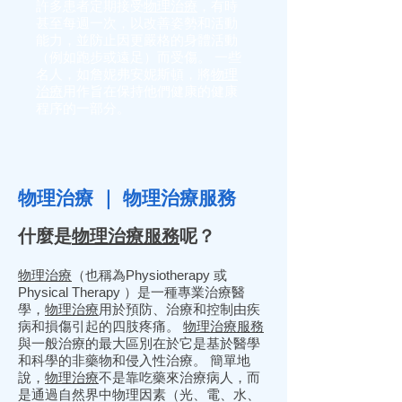
許多患者定期接受
物理治療
，有時
甚至每週一次，以改善姿勢和活動
能力，並防止因更嚴格的身體活動
（例如跑步或遠足）而受傷。 一些
名人，如詹妮弗安妮斯頓，將
物理
治療
用作旨在保持他們健康的健康
程序的一部分。
物理治療
｜
物理治療服務
什麼是
物理治療服務
呢？
物理治療
（也稱為Physiotherapy 或
Physical Therapy ）是一種專業治療醫
學，
物理治療
用於預防、治療和控制由疾
病和損傷引起的四肢疼痛。
物理治療服務
與一般治療的最大區別在於它是基於醫學
和科學的非藥物和侵入性治療。 簡單地
說，
物理治療
不是靠吃藥來治療病人，而
是通過自然界中物理因素（光、電、水、