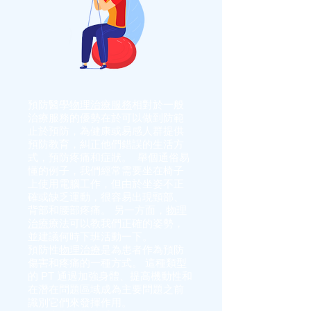
預防醫學
物理治療服務
相對於一般
治療服務的優勢在於可以做到防範
止於預防，為健康或易感人群提供
預防教育，糾正他們錯誤的生活方
式，預防疼痛和症狀。 舉個通俗易
懂的例子，我們經常需要坐在椅子
上使用電腦工作，但由於坐姿不正
確或缺乏運動，很容易出現頸部、
背部和腰部疼痛。 另一方面，
物理
治療
療法可以教我們正確的姿勢，
並建議何時下班活動一下。
預防性
物理治療
是為患者作為預防
傷害和疼痛的一種方式。 這種類型
的 PT 通過加強身體、提高機動性和
在潛在問題區域成為主要問題之前
識別它們來發揮作用。