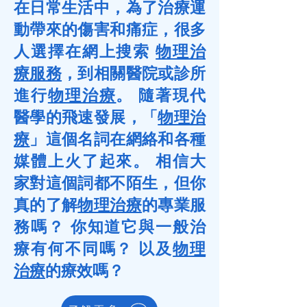
在日常生活中，為了治療運
動帶來的傷害和痛症，很多
人選擇在網上搜索
物理治
療服務
，到相關醫院或診所
進行
物理治療
。 隨著現代
醫學的飛速發展，「
物理治
療
」這個名詞在網絡和各種
媒體上火了起來。 相信大
家對這個詞都不陌生，但你
真的了解
物理治療
的專業服
務嗎？ 你知道它與一般治
療有何不同嗎？ 以及
物理
治療
的療效嗎？