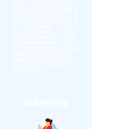
有的疼痛、身體機能障礙和慢性疾
病的症狀，同時提供教育、預防症
狀復發或惡化以及治療和矯正。
物
理治療
其主要作用及
物理治療
方法
如下：對於受傷的病人，可用於消
炎、鎮痛、松解粘連、軟化疤痕，
對於神經系統疾病的病人，可刺激
神經肌肉興奮以解除痙攣，誘發痙
攣。 患者運動功能恢復正常，活動
範圍正常，肌力正常，步態正常，
物理治療
並誘導患者做出運動功
能，恢復關節正常活動範圍、正常
肌力和正常步態。
預防醫學
物理治療