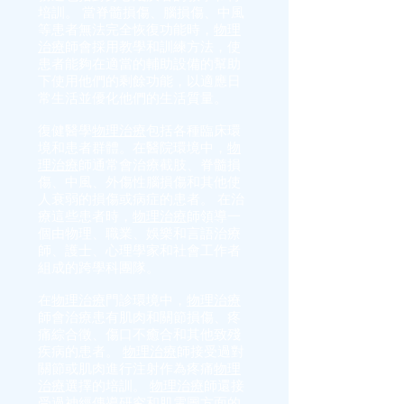
培訓。 當脊髓損傷、腦損傷、中風
等患者無法完全恢復功能時，
物理
治療
師會採用教學和訓練方法，使
患者能夠在適當的輔助設備的幫助
下使用他們的剩餘功能，以適應日
常生活並優化他們的生活質量。
復健醫學
物理治療
包括各種臨床環
境和患者群體。在醫院環境中，
物
理治療
師通常會治療截肢、脊髓損
傷、中風、外傷性腦損傷和其他使
人衰弱的損傷或病症的患者。 在治
療這些患者時，
物理治療
師領導一
個由物理、職業、娛樂和言語治療
師、護士、心理學家和社會工作者
組成的跨學科團隊。
在
物理治療
門診環境中，
物理治療
師會治療患有肌肉和關節損傷、疼
痛綜合徵、傷口不癒合和其他致殘
疾病的患者。
物理治療
師接受過對
關節或肌肉進行注射作為疼痛
物理
治療
選擇的培訓。
物理治療
師還接
受過神經傳導研究和肌電圖方面的