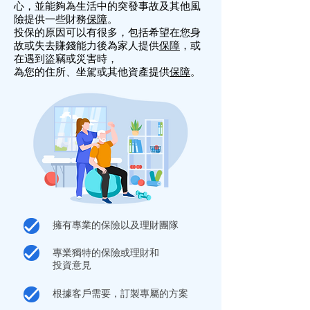
心，並能夠為生活中的突發事故及其他風
險提供一些財務
保障
。
投保的原因可以有很多，包括希望在您身
故或失去賺錢能力後為家人提供
保障
，或
在遇到盜竊或災害時，
為您的住所、坐駕或其他資產提供
保障
。
擁有專業的
保險
以及
理財
團隊
專業獨特的
保險
或
理財
和
投資意見
根據客戶需要，訂製專屬的方案