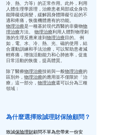
冷、熱、力等）的正常作用。此外，利用
人體生理學原理，治療患者局部或全身功
能障礙或病變，緩解因身體障礙引起的不
適和疼痛，恢復機體應有的功能。
物理治療
是一種基於現代西醫的非藥物
物
理治療
方法。
物理治療
利用人體對物理刺
激的生理反應來達到
物理治療
目的。 例
如，電、水、冷、熱、光、磁的使用，結
合運動訓練和手法治療，可以幫助患者減
輕疼痛，增強活動能力和心肺效率，促進
日常活動的恢復，提高體質。
除了醫療
物理治療
技術與一般
物理治療
的
區別外，
物理治療
的應用並不僅限於「治
療」這一部分，
物理治療
還可以分為三種
領域：
為什麼選擇致誠理財保險顧問？
致誠
保險
理財
顧問
不單為您帶來一份安